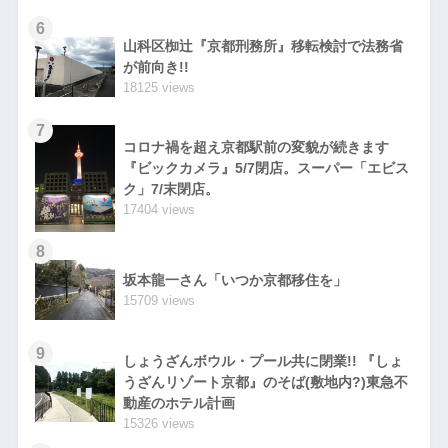
6
山科区椥辻『京都刑務所』移転検討で法務省
が前向き!!
18125 views
7
コロナ禍を超え京都駅前の変貌が続きます
『ビックカメラ』5/7閉店。スーパー「エビス
ク」7/末閉店。
17404 views
8
坂本龍一さん「いつか京都移住を」
15709 views
9
しょうざんボウル・プール共に閉業!! 『しょ
うざんリゾート京都』のそば(敷地内?)東急不
動産のホテル計画
15326 views