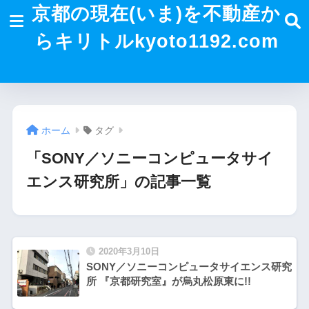
京都の現在(いま)を不動産か
らキリトルkyoto1192.com
ホーム
タグ
「SONY／ソニーコンピュータサイ
エンス研究所」の記事一覧
2020年3月10日
SONY／ソニーコンピュータサイエンス研究
所 『京都研究室』が烏丸松原東に!!