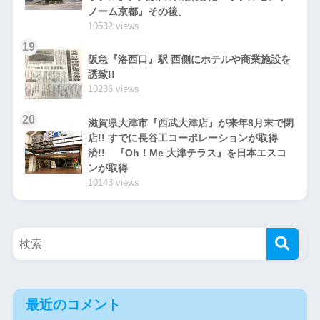
ノーム京都』その後。
10532 views
19
阪急『洛西口』駅 西側にホテルや商業施設を
誘致!!
10236 views
20
滋賀県大津市『西武大津店』が来年8月末で閉
店!! すでに長谷工コーポレーションが取得
済!! 『Oh！Me 大津テラス』を日本エスコ
ンが取得
10143 views
最近のコメント