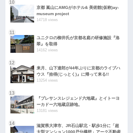
10
京都 嵐山にAMGがホテル& 美術館(仮称)ay-
museum project
14718 views
11
ユニクロの柳井氏が京都名庭の研修施設『洛
翠』を取得
14162 views
12
来月、山下達郎が44年ぶりに京都のライブハ
ウス『拾得(じっとく)』に帰って来る!!
13254 views
13
『プレサンスレジェンド六地蔵』とイトーヨ
ーカドー六地蔵店跡地。
13181 views
14
滋賀県大津市、JR石山駅北・駅歩1分に「超
大型マンション1000戸分構想」アーク不動産