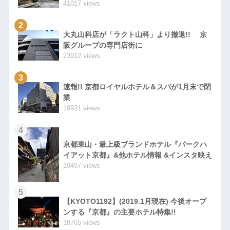
41017 views
2
大丸山科店が「ラクト山科」より撤退!! 京
阪グループの専門店街に
23912 views
3
速報!! 京都ロイヤルホテル＆スパが1月末で閉
業
19931 views
4
京都東山・最上級ブランドホテル『パークハ
イアット京都』&他ホテル情報 &インスタ映え
19497 views
5
【KYOTO1192】(2019.1月現在) 今後オープ
ンする『京都』の主要ホテル特集!!
18765 views