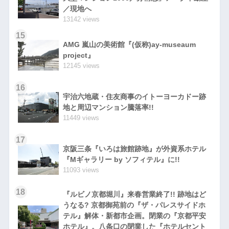
／現地へ
13142 views
15
AMG 嵐山の美術館『(仮称)ay-museaum
project』
12145 views
16
宇治六地蔵・住友商事のイトーヨーカドー跡
地と周辺マンション騰落率!!
11449 views
17
京阪三条『いろは旅館跡地』が外資系ホテル
『Mギャラリー by ソフィテル』に!!
11093 views
18
『ルビノ京都堀川』来春営業終了!! 跡地はど
うなる? 京都御苑前の『ザ・パレスサイドホ
テル』解体・新都市企画。閉業の『京都平安
ホテル』。八条口の閉業した『ホテルセント