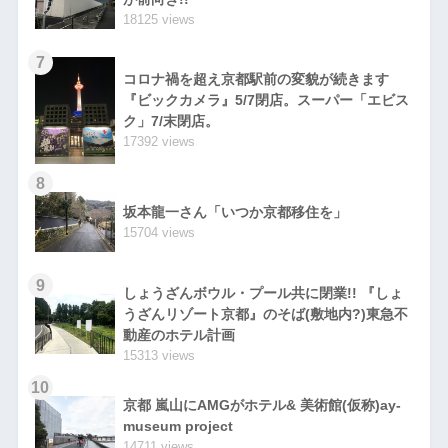
18125 views
7
コロナ禍を超え京都駅前の変貌が続きます
『ビックカメラ』5/7閉店。スーパー「エビス
ク」7/末閉店。
17392 views
8
坂本龍一さん「いつか京都移住を」
15704 views
9
しょうざんボウル・プール共に閉業!! 『しょ
うざんリゾート京都』のそば(敷地内?)東急不
動産のホテル計画
15313 views
10
京都 嵐山にAMGがホテル& 美術館(仮称)ay-
museum project
14711 views