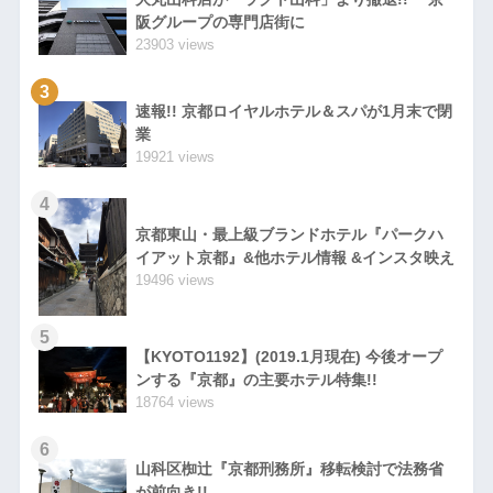
阪グループの専門店街に
23903 views
3
速報!! 京都ロイヤルホテル＆スパが1月末で閉
業
19921 views
4
京都東山・最上級ブランドホテル『パークハ
イアット京都』&他ホテル情報 &インスタ映え
19496 views
5
【KYOTO1192】(2019.1月現在) 今後オープ
ンする『京都』の主要ホテル特集!!
18764 views
6
山科区椥辻『京都刑務所』移転検討で法務省
が前向き!!