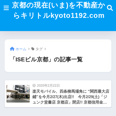
京都の現在(いま)を不動産か
らキリトルkyoto1192.com
ホーム
タグ
「ISEビル京都」の記事一覧
2020年2月22日
楽天モバイル、四条柳馬場角に “関西最大店
鋪”を今月2/27(木)出店!! 今月2/29(土)「ジ
ュンク堂書店 京都店」閉店!! 京都信用金庫
本店1階に併設「スターバックスコーヒー」
3/19(木)開店!