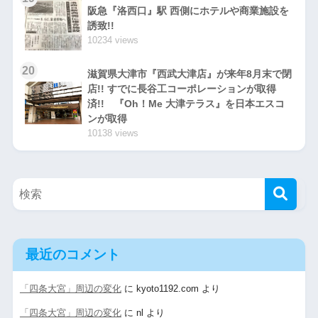
阪急『洛西口』駅 西側にホテルや商業施設を
誘致!!
10234 views
20
滋賀県大津市『西武大津店』が来年8月末で閉
店!! すでに長谷工コーポレーションが取得
済!! 『Oh！Me 大津テラス』を日本エスコ
ンが取得
10138 views
最近のコメント
「四条大宮」周辺の変化
に
kyoto1192.com
より
「四条大宮」周辺の変化
に
nl
より