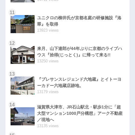
11
ユニクロの柳井氏が京都名庭の研修施設『洛
翠』を取得
13923 views
12
来月、山下達郎が44年ぶりに京都のライブハ
ウス『拾得(じっとく)』に帰って来る!!
13250 views
13
『プレサンスレジェンド六地蔵』とイトーヨ
ーカドー六地蔵店跡地。
13179 views
14
滋賀県大津市、JR石山駅北・駅歩1分に「超
大型マンション1000戸分構想」アーク不動産
／現地へ
13135 views