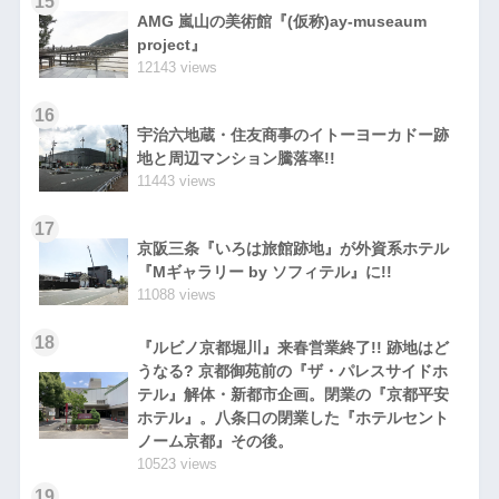
15
AMG 嵐山の美術館『(仮称)ay-museaum
project』
12143 views
16
宇治六地蔵・住友商事のイトーヨーカドー跡
地と周辺マンション騰落率!!
11443 views
17
京阪三条『いろは旅館跡地』が外資系ホテル
『Mギャラリー by ソフィテル』に!!
11088 views
18
『ルビノ京都堀川』来春営業終了!! 跡地はど
うなる? 京都御苑前の『ザ・パレスサイドホ
テル』解体・新都市企画。閉業の『京都平安
ホテル』。八条口の閉業した『ホテルセント
ノーム京都』その後。
10523 views
19