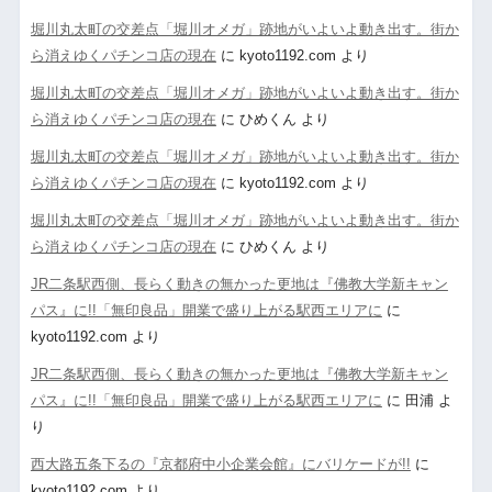
堀川丸太町の交差点「堀川オメガ」跡地がいよいよ動き出す。街か
ら消えゆくパチンコ店の現在
に
kyoto1192.com
より
堀川丸太町の交差点「堀川オメガ」跡地がいよいよ動き出す。街か
ら消えゆくパチンコ店の現在
に
ひめくん
より
堀川丸太町の交差点「堀川オメガ」跡地がいよいよ動き出す。街か
ら消えゆくパチンコ店の現在
に
kyoto1192.com
より
堀川丸太町の交差点「堀川オメガ」跡地がいよいよ動き出す。街か
ら消えゆくパチンコ店の現在
に
ひめくん
より
JR二条駅西側、長らく動きの無かった更地は『佛教大学新キャン
パス』に!!「無印良品」開業で盛り上がる駅西エリアに
に
kyoto1192.com
より
JR二条駅西側、長らく動きの無かった更地は『佛教大学新キャン
パス』に!!「無印良品」開業で盛り上がる駅西エリアに
に
田浦
よ
り
西大路五条下るの『京都府中小企業会館』にバリケードが!!
に
kyoto1192.com
より