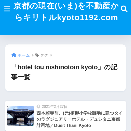
京都の現在(いま)を不動産か
らキリトルkyoto1192.com
ホーム
タグ
「hotel tou nishinotoin kyoto」の記
事一覧
2021年2月27日
西本願寺前、(元)植柳小学校跡地に建つタイ
のラグジュアリーホテル・デュシタニ京都
計画地／Dusit Thani Kyoto