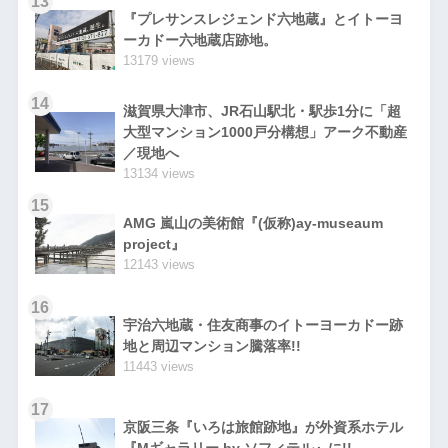
13
『プレサンスレジェンド六地蔵』とイトーヨ
ーカドー六地蔵店跡地。
13179 views
14
滋賀県大津市、JR石山駅北・駅歩1分に「超
大型マンション1000戸分構想」アーク不動産
／現地へ
13134 views
15
AMG 嵐山の美術館『(仮称)ay-museaum
project』
12143 views
16
宇治六地蔵・住友商事のイトーヨーカドー跡
地と周辺マンション騰落率!!
11443 views
17
京阪三条『いろは旅館跡地』が外資系ホテル