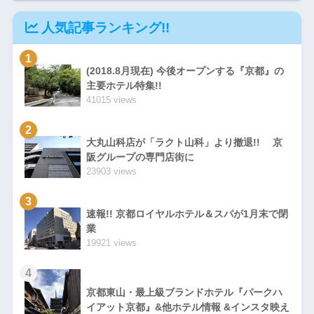
人気記事ランキング!!
1
(2018.8月現在) 今後オープンする『京都』の
主要ホテル特集!!
41015 views
2
大丸山科店が「ラクト山科」より撤退!! 京
阪グループの専門店街に
23903 views
3
速報!! 京都ロイヤルホテル＆スパが1月末で閉
業
19921 views
4
京都東山・最上級ブランドホテル『パークハ
イアット京都』&他ホテル情報 &インスタ映え