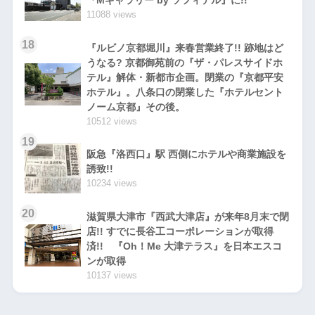
『Mギャラリー by ソフィテル』に!!
11088 views
18
『ルビノ京都堀川』来春営業終了!! 跡地はど
うなる? 京都御苑前の『ザ・パレスサイドホ
テル』解体・新都市企画。閉業の『京都平安
ホテル』。八条口の閉業した『ホテルセント
ノーム京都』その後。
10512 views
19
阪急『洛西口』駅 西側にホテルや商業施設を
誘致!!
10234 views
20
滋賀県大津市『西武大津店』が来年8月末で閉
店!! すでに長谷工コーポレーションが取得
済!! 『Oh！Me 大津テラス』を日本エスコ
ンが取得
10137 views