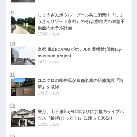
9
しょうざんボウル・プール共に閉業!! 『しょ
うざんリゾート京都』のそば(敷地内?)東急不
動産のホテル計画
15300 views
10
京都 嵐山にAMGがホテル& 美術館(仮称)ay-
museum project
14711 views
11
ユニクロの柳井氏が京都名庭の研修施設『洛
翠』を取得
13415 views
12
来月、山下達郎が44年ぶりに京都のライブハ
ウス『拾得(じっとく)』に帰って来る!!
13250 views