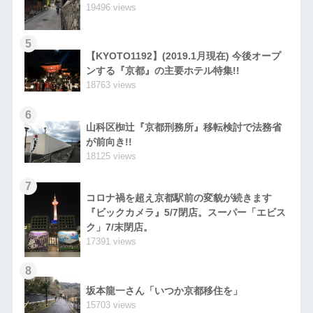
19496 views
5
【KYOTO1192】(2019.1月現在) 今後オープ
ンする『京都』の主要ホテル特集!!
18763 views
6
山科区椥辻『京都刑務所』移転検討で法務省
が前向き!!
18125 views
7
コロナ禍を超え京都駅前の変貌が続きます
『ビックカメラ』5/7閉店。スーパー「エビス
ク」7/末閉店。
17391 views
8
坂本龍一さん「いつか京都移住を」
15703 views