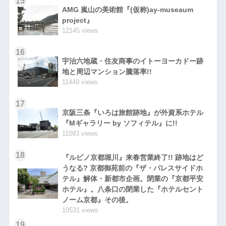
15
AMG 嵐山の美術館『(仮称)ay-museaum
project』
12145 views
16
宇治六地蔵・住友商事のイトーヨーカドー跡
地と周辺マンション騰落率!!
11449 views
17
京阪三条『いろは旅館跡地』が外資系ホテル
『Mギャラリー by ソフィテル』に!!
11093 views
18
『ルビノ京都堀川』来春営業終了!! 跡地はど
うなる? 京都御苑前の『ザ・パレスサイドホ
テル』解体・新都市企画。閉業の『京都平安
ホテル』。八条口の閉業した『ホテルセント
ノーム京都』その後。
10531 views
19