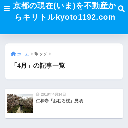
京都の現在(いま)を不動産か
らキリトルkyoto1192.com
ホーム
タグ
「4月」の記事一覧
2019年4月14日
仁和寺『おむろ桜』見頃