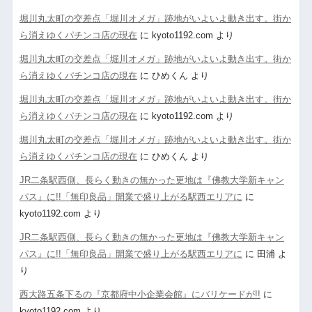
堀川丸太町の交差点「堀川オメガ」跡地がいよいよ動き出す。街か
ら消えゆくパチンコ店の現在
に
kyoto1192.com
より
堀川丸太町の交差点「堀川オメガ」跡地がいよいよ動き出す。街か
ら消えゆくパチンコ店の現在
に
ひめくん
より
堀川丸太町の交差点「堀川オメガ」跡地がいよいよ動き出す。街か
ら消えゆくパチンコ店の現在
に
kyoto1192.com
より
堀川丸太町の交差点「堀川オメガ」跡地がいよいよ動き出す。街か
ら消えゆくパチンコ店の現在
に
ひめくん
より
JR二条駅西側、長らく動きの無かった更地は『佛教大学新キャン
パス』に!!「無印良品」開業で盛り上がる駅西エリアに
に
kyoto1192.com
より
JR二条駅西側、長らく動きの無かった更地は『佛教大学新キャン
パス』に!!「無印良品」開業で盛り上がる駅西エリアに
に
田浦
よ
り
西大路五条下るの『京都府中小企業会館』にバリケードが!!
に
kyoto1192.com
より