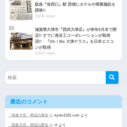
阪急『洛西口』駅 西側にホテルや商業施設を
誘致!!
10236 views
20
滋賀県大津市『西武大津店』が来年8月末で閉
店!! すでに長谷工コーポレーションが取得
済!! 『Oh！Me 大津テラス』を日本エスコ
ンが取得
10143 views
最近のコメント
「四条大宮」周辺の変化
に
kyoto1192.com
より
「四条大宮」周辺の変化
に
nl
より