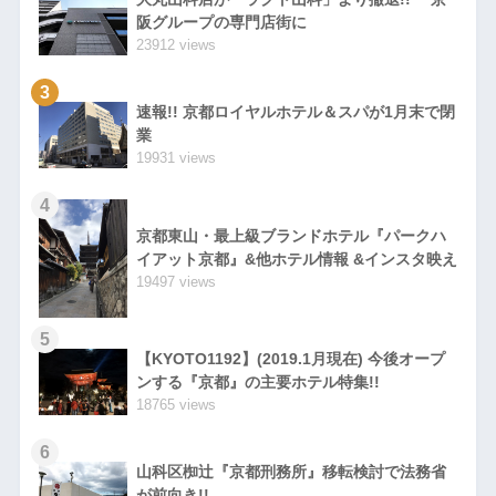
阪グループの専門店街に
23912 views
3
速報!! 京都ロイヤルホテル＆スパが1月末で閉
業
19931 views
4
京都東山・最上級ブランドホテル『パークハ
イアット京都』&他ホテル情報 &インスタ映え
19497 views
5
【KYOTO1192】(2019.1月現在) 今後オープ
ンする『京都』の主要ホテル特集!!
18765 views
6
山科区椥辻『京都刑務所』移転検討で法務省
が前向き!!