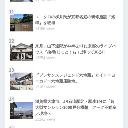
11
ユニクロの柳井氏が京都名庭の研修施設『洛
翠』を取得
14156 views
12
来月、山下達郎が44年ぶりに京都のライブハ
ウス『拾得(じっとく)』に帰って来る!!
13254 views
13
『プレサンスレジェンド六地蔵』とイトーヨ
ーカドー六地蔵店跡地。
13181 views
14
滋賀県大津市、JR石山駅北・駅歩1分に「超
大型マンション1000戸分構想」アーク不動産
／現地へ
13142 views