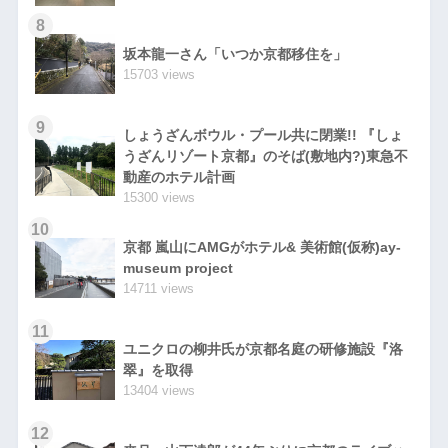
8
坂本龍一さん「いつか京都移住を」
15703 views
9
しょうざんボウル・プール共に閉業!! 『しょ
うざんリゾート京都』のそば(敷地内?)東急不
動産のホテル計画
15300 views
10
京都 嵐山にAMGがホテル& 美術館(仮称)ay-
museum project
14711 views
11
ユニクロの柳井氏が京都名庭の研修施設『洛
翠』を取得
13404 views
12