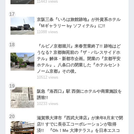
11443 views
17
京阪三条『いろは旅館跡地』が外資系ホテル
『Mギャラリー by ソフィテル』に!!
11088 views
18
『ルビノ京都堀川』来春営業終了!! 跡地はど
うなる? 京都御苑前の『ザ・パレスサイドホ
テル』解体・新都市企画。閉業の『京都平安
ホテル』。八条口の閉業した『ホテルセント
ノーム京都』その後。
10512 views
19
阪急『洛西口』駅 西側にホテルや商業施設を
誘致!!
10233 views
20
滋賀県大津市『西武大津店』が来年8月末で閉
店!! すでに長谷工コーポレーションが取得
済!! 『Oh！Me 大津テラス』を日本エスコ