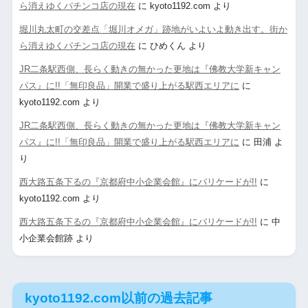
ら消えゆくパチンコ店の現在
に
kyoto1192.com
より
堀川丸太町の交差点「堀川オメガ」跡地がいよいよ動き出す。街か
ら消えゆくパチンコ店の現在
に
ひめくん
より
JR二条駅西側、長らく動きの無かった更地は『佛教大学新キャン
パス』に!!「無印良品」開業で盛り上がる駅西エリアに
に
kyoto1192.com
より
JR二条駅西側、長らく動きの無かった更地は『佛教大学新キャン
パス』に!!「無印良品」開業で盛り上がる駅西エリアに
に
田浦
よ
り
西大路五条下るの『京都府中小企業会館』にバリケードが!!
に
kyoto1192.com
より
西大路五条下るの『京都府中小企業会館』にバリケードが!!
に
中
小企業会館跡
より
kyoto1192.com以前の過去記事