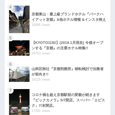
4
京都東山・最上級ブランドホテル『パークハ
イアット京都』&他ホテル情報 &インスタ映え
19496 views
5
【KYOTO1192】(2019.1月現在) 今後オープ
ンする『京都』の主要ホテル特集!!
18763 views
6
山科区椥辻『京都刑務所』移転検討で法務省
が前向き!!
18125 views
7
コロナ禍を超え京都駅前の変貌が続きます
『ビックカメラ』5/7閉店。スーパー「エビス
ク」7/末閉店。
17391 views