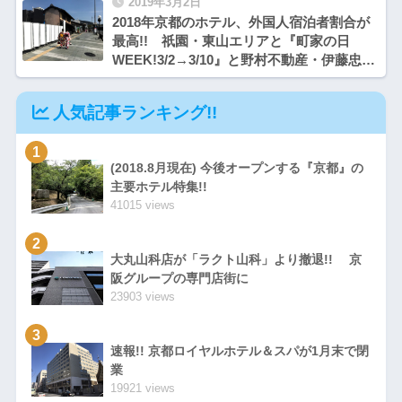
2019年3月2日
2018年京都のホテル、外国人宿泊者割合が
最高!! 祇園・東山エリアと『町家の日
WEEK!3/2→3/10』と野村不動産・伊藤忠商
事・伊藤忠都市開発による ホテル計画地
人気記事ランキング!!
1
(2018.8月現在) 今後オープンする『京都』の
主要ホテル特集!!
41015 views
2
大丸山科店が「ラクト山科」より撤退!! 京
阪グループの専門店街に
23903 views
3
速報!! 京都ロイヤルホテル＆スパが1月末で閉
業
19921 views