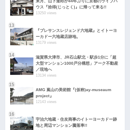
来月、山下達郎が44年ぶりに京都のライブハ
ウス『拾得(じっとく)』に帰って来る!!
13250 views
13
『プレサンスレジェンド六地蔵』とイトーヨ
ーカドー六地蔵店跡地。
13179 views
14
滋賀県大津市、JR石山駅北・駅歩1分に「超
大型マンション1000戸分構想」アーク不動産
／現地へ
13134 views
15
AMG 嵐山の美術館『(仮称)ay-museaum
project』
12143 views
16
宇治六地蔵・住友商事のイトーヨーカドー跡
地と周辺マンション騰落率!!