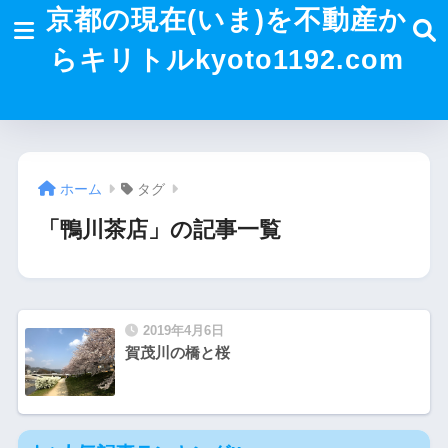
京都の現在(いま)を不動産か
らキリトルkyoto1192.com
ホーム
タグ
「鴨川茶店」の記事一覧
2019年4月6日
賀茂川の橋と桜