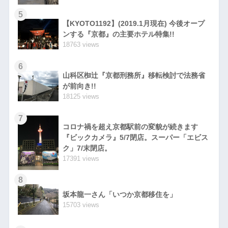
5
【KYOTO1192】(2019.1月現在) 今後オープ
ンする『京都』の主要ホテル特集!!
18763 views
6
山科区椥辻『京都刑務所』移転検討で法務省
が前向き!!
18125 views
7
コロナ禍を超え京都駅前の変貌が続きます
『ビックカメラ』5/7閉店。スーパー「エビス
ク」7/末閉店。
17391 views
8
坂本龍一さん「いつか京都移住を」
15703 views