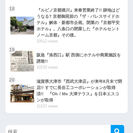
18
『ルビノ京都堀川』来春営業終了!! 跡地はど
うなる? 京都御苑前の『ザ・パレスサイドホ
テル』解体・新都市企画。閉業の『京都平安
ホテル』。八条口の閉業した『ホテルセント
ノーム京都』その後。
10512 views
19
阪急『洛西口』駅 西側にホテルや商業施設を
誘致!!
10233 views
20
滋賀県大津市『西武大津店』が来年8月末で閉
店!! すでに長谷工コーポレーションが取得
済!! 『Oh！Me 大津テラス』を日本エスコ
ンが取得
10137 views