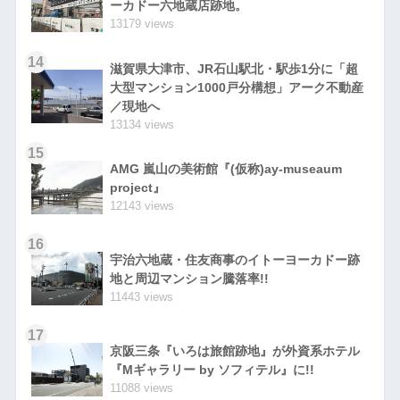
ーカドー六地蔵店跡地。
13179 views
14
滋賀県大津市、JR石山駅北・駅歩1分に「超
大型マンション1000戸分構想」アーク不動産
／現地へ
13134 views
15
AMG 嵐山の美術館『(仮称)ay-museaum
project』
12143 views
16
宇治六地蔵・住友商事のイトーヨーカドー跡
地と周辺マンション騰落率!!
11443 views
17
京阪三条『いろは旅館跡地』が外資系ホテル
『Mギャラリー by ソフィテル』に!!
11088 views