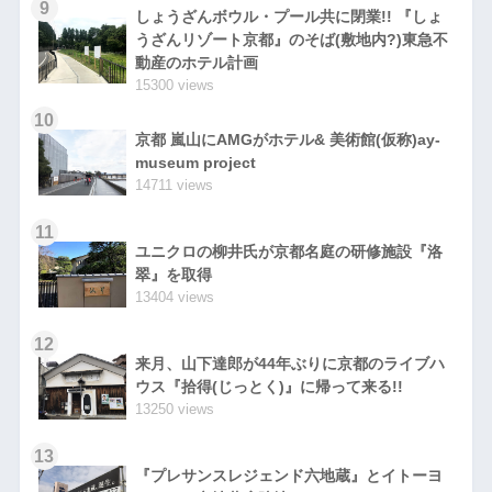
9
しょうざんボウル・プール共に閉業!! 『しょ
うざんリゾート京都』のそば(敷地内?)東急不
動産のホテル計画
15300 views
10
京都 嵐山にAMGがホテル& 美術館(仮称)ay-
museum project
14711 views
11
ユニクロの柳井氏が京都名庭の研修施設『洛
翠』を取得
13404 views
12
来月、山下達郎が44年ぶりに京都のライブハ
ウス『拾得(じっとく)』に帰って来る!!
13250 views
13
『プレサンスレジェンド六地蔵』とイトーヨ