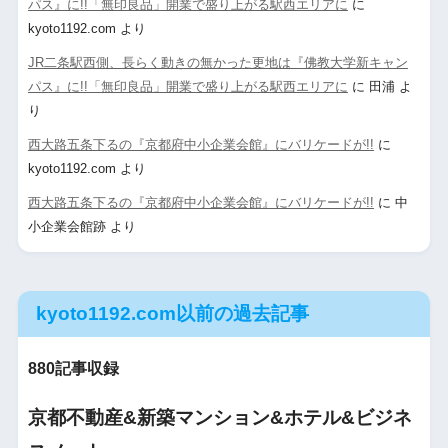
パス』に!!「無印良品」開業で盛り上がる駅西エリアに
に
kyoto1192.com
より
JR二条駅西側、長らく動きの無かった更地は『佛教大学新キャン
パス』に!!「無印良品」開業で盛り上がる駅西エリアに
に
田浦
よ
り
西大路五条下るの『京都府中小企業会館』にバリケードが!!
に
kyoto1192.com
より
西大路五条下るの『京都府中小企業会館』にバリケードが!!
に
中
小企業会館跡
より
kyoto1192.com以前の過去記事
880記事収録
京都不動産&新築マンション&ホテル&ビジネ