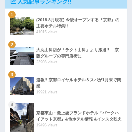
人気記事ランキング!!
1
(2018.8月現在) 今後オープンする『京都』の
主要ホテル特集!!
41015 views
2
大丸山科店が「ラクト山科」より撤退!! 京
阪グループの専門店街に
23903 views
3
速報!! 京都ロイヤルホテル＆スパが1月末で閉
業
19921 views
4
京都東山・最上級ブランドホテル『パークハ
イアット京都』&他ホテル情報 &インスタ映え
19496 views