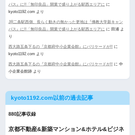
パス』に!!「無印良品」開業で盛り上がる駅西エリアに
に
kyoto1192.com
より
JR二条駅西側、長らく動きの無かった更地は『佛教大学新キャン
パス』に!!「無印良品」開業で盛り上がる駅西エリアに
に
田浦
よ
り
西大路五条下るの『京都府中小企業会館』にバリケードが!!
に
kyoto1192.com
より
西大路五条下るの『京都府中小企業会館』にバリケードが!!
に
中
小企業会館跡
より
kyoto1192.com以前の過去記事
880記事収録
京都不動産&新築マンション&ホテル&ビジネ