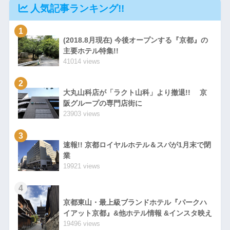
人気記事ランキング!!
1
(2018.8月現在) 今後オープンする『京都』の
主要ホテル特集!!
41014 views
2
大丸山科店が「ラクト山科」より撤退!! 京
阪グループの専門店街に
23903 views
3
速報!! 京都ロイヤルホテル＆スパが1月末で閉
業
19921 views
4
京都東山・最上級ブランドホテル『パークハ
イアット京都』&他ホテル情報 &インスタ映え
19496 views