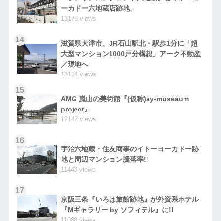
ーカドー六地蔵店跡地。
13179 views
14
滋賀県大津市、JR石山駅北・駅歩1分に「超
大型マンション1000戸分構想」アーク不動産
／現地へ
13134 views
15
AMG 嵐山の美術館『(仮称)ay-museaum
project』
12142 views
16
宇治六地蔵・住友商事のイトーヨーカドー跡
地と周辺マンション騰落率!!
11443 views
17
京阪三条『いろは旅館跡地』が外資系ホテル
『Mギャラリー by ソフィテル』に!!
11088 views