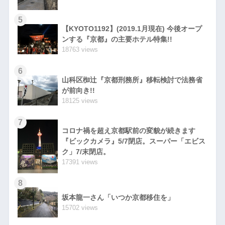
5
【KYOTO1192】(2019.1月現在) 今後オープ
ンする『京都』の主要ホテル特集!!
18763 views
6
山科区椥辻『京都刑務所』移転検討で法務省
が前向き!!
18125 views
7
コロナ禍を超え京都駅前の変貌が続きます
『ビックカメラ』5/7閉店。スーパー「エビス
ク」7/末閉店。
17391 views
8
坂本龍一さん「いつか京都移住を」
15702 views