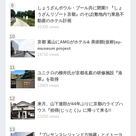
9
しょうざんボウル・プール共に閉業!! 『しょ
うざんリゾート京都』のそば(敷地内?)東急不
動産のホテル計画
15300 views
10
京都 嵐山にAMGがホテル& 美術館(仮称)ay-
museum project
14710 views
11
ユニクロの柳井氏が京都名庭の研修施設『洛
翠』を取得
13403 views
12
来月、山下達郎が44年ぶりに京都のライブハ
ウス『拾得(じっとく)』に帰って来る!!
13250 views
13
『プレサンスレジェンド六地蔵』とイトーヨ