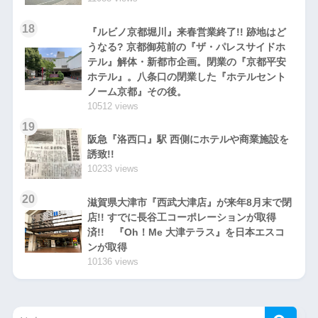
18
『ルビノ京都堀川』来春営業終了!! 跡地はど
うなる? 京都御苑前の『ザ・パレスサイドホ
テル』解体・新都市企画。閉業の『京都平安
ホテル』。八条口の閉業した『ホテルセント
ノーム京都』その後。
10512 views
19
阪急『洛西口』駅 西側にホテルや商業施設を
誘致!!
10233 views
20
滋賀県大津市『西武大津店』が来年8月末で閉
店!! すでに長谷工コーポレーションが取得
済!! 『Oh！Me 大津テラス』を日本エスコ
ンが取得
10136 views