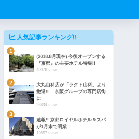
人気記事ランキング!!
1
(2018.8月現在) 今後オープンする
『京都』の主要ホテル特集!!
40978 views
2
大丸山科店が「ラクト山科」より
撤退!! 京阪グループの専門店街
に
23834 views
3
速報!! 京都ロイヤルホテル＆スパ
が1月末で閉業
19857 views