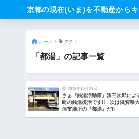
京都の現在(いま)を不動産からキリト
ホーム
タグ
「都湯」の記事一覧
2018年10月24日
さぁ『銭湯活動家』湊三次郎によ
町の銭湯復活です!! 次は滋賀県
津市膳所の『都湯』だ!!