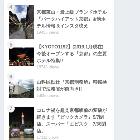
4
京都東山・最上級ブランドホテル
『パークハイアット京都』&他ホ
テル情報 &インスタ映え
19455 views
5
【KYOTO1192】(2019.1月現在)
今後オープンする『京都』の主要
ホテル特集!!
18748 views
6
山科区椥辻『京都刑務所』移転検
討で法務省が前向き!!
18096 views
7
コロナ禍を超え京都駅前の変貌が
続きます『ビックカメラ』5/7閉
店。スーパー「エビスク」7/末閉
店。
17311 views