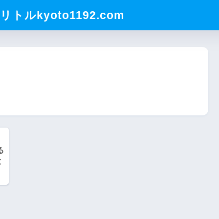
ルkyoto1192.com
る
大