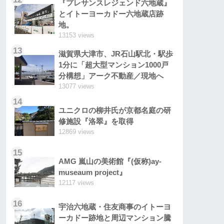
『プレサンスレジェンド六地蔵』
とイトーヨーカドー六地蔵店跡
地。
13153 views
13
滋賀県大津市、JR石山駅北・駅歩
1分に「超大型マンション1000戸
分構想」アーク不動産／現地へ
13077 views
14
ユニクロの柳井氏が京都名庭の研
修施設『洛翠』を取得
12869 views
15
AMG 嵐山の美術館『(仮称)ay-
museaum project』
12117 views
16
宇治六地蔵・住友商事のイトーヨ
ーカドー跡地と周辺マンション騰