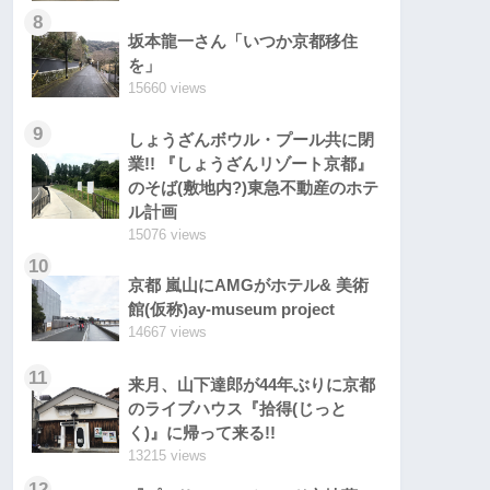
8
坂本龍一さん「いつか京都移住
を」
15660 views
9
しょうざんボウル・プール共に閉
業!! 『しょうざんリゾート京都』
のそば(敷地内?)東急不動産のホテ
ル計画
15076 views
10
京都 嵐山にAMGがホテル& 美術
館(仮称)ay-museum project
14667 views
11
来月、山下達郎が44年ぶりに京都
のライブハウス『拾得(じっと
く)』に帰って来る!!
13215 views
12