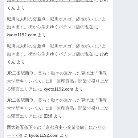
くん
より
堀川丸太町の交差点「堀川オメガ」跡地がいよいよ
動き出す。街から消えゆくパチンコ店の現在
に
kyoto1192.com
より
堀川丸太町の交差点「堀川オメガ」跡地がいよいよ
動き出す。街から消えゆくパチンコ店の現在
に
ひめ
くん
より
JR二条駅西側、長らく動きの無かった更地は『佛教
大学新キャンパス』に!!「無印良品」開業で盛り上が
る駅西エリアに
に
kyoto1192.com
より
JR二条駅西側、長らく動きの無かった更地は『佛教
大学新キャンパス』に!!「無印良品」開業で盛り上が
る駅西エリアに
に
田浦
より
西大路五条下るの『京都府中小企業会館』にバリケ
ードが!!
に
kyoto1192.com
より