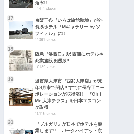
落率!!
11411 views
17
京阪三条『いろは旅館跡地』が外
資系ホテル『Mギャラリー by ソ
フィテル』に!!
11061 views
18
阪急『洛西口』駅 西側にホテルや
商業施設を誘致!!
10189 views
19
滋賀県大津市『西武大津店』が来
年8月末で閉店!! すでに長谷工コー
ポレーションが取得済!! 『Oh！
Me 大津テラス』を日本エスコン
が取得
10116 views
20
『ブルガリ』が日本でホテルを開
業します!! パークハイアット京