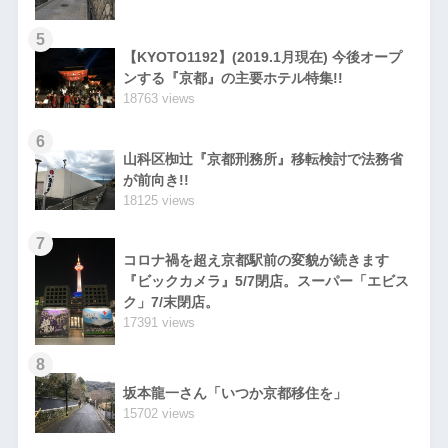
5
【KYOTO1192】(2019.1月現在) 今後オープ
ンする『京都』の主要ホテル特集!!
18763 views
6
山科区椥辻『京都刑務所』移転検討で法務省
が前向き!!
18125 views
7
コロナ禍を超え京都駅前の変貌が続きます
『ビックカメラ』5/7閉店。スーパー「エビス
ク」7/末閉店。
17391 views
8
坂本龍一さん「いつか京都移住を」
15702 views