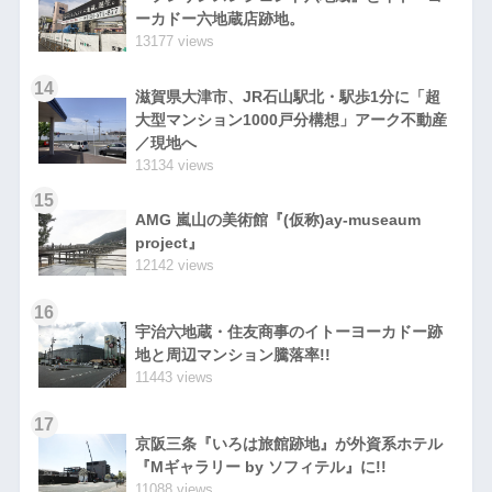
ーカドー六地蔵店跡地。
13177 views
14
滋賀県大津市、JR石山駅北・駅歩1分に「超
大型マンション1000戸分構想」アーク不動産
／現地へ
13134 views
15
AMG 嵐山の美術館『(仮称)ay-museaum
project』
12142 views
16
宇治六地蔵・住友商事のイトーヨーカドー跡
地と周辺マンション騰落率!!
11443 views
17
京阪三条『いろは旅館跡地』が外資系ホテル
『Mギャラリー by ソフィテル』に!!
11088 views