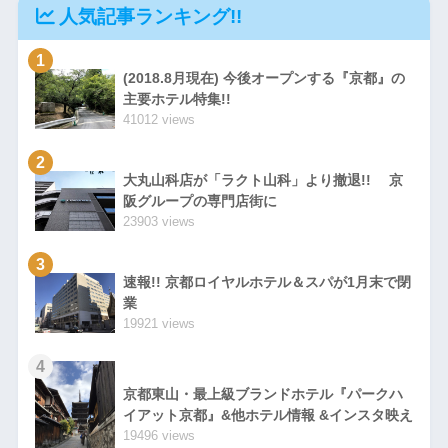
人気記事ランキング!!
1
(2018.8月現在) 今後オープンする『京都』の
主要ホテル特集!!
41012 views
2
大丸山科店が「ラクト山科」より撤退!! 京
阪グループの専門店街に
23903 views
3
速報!! 京都ロイヤルホテル＆スパが1月末で閉
業
19921 views
4
京都東山・最上級ブランドホテル『パークハ
イアット京都』&他ホテル情報 &インスタ映え
19496 views