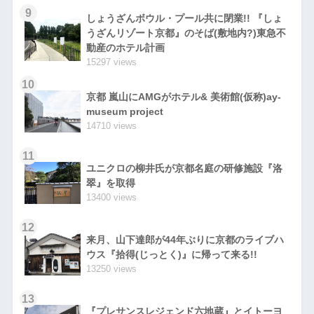
9
しょうざんボウル・プール共に閉業!! 『しょ
うざんリゾート京都』のそば(敷地内?)東急不
動産のホテル計画
15297 views
10
京都 嵐山にAMGがホテル& 美術館(仮称)ay-
museum project
14710 views
11
ユニクロの柳井氏が京都名庭の研修施設『洛
翠』を取得
13400 views
12
来月、山下達郎が44年ぶりに京都のライブハ
ウス『拾得(じっとく)』に帰って来る!!
13250 views
13
『プレサンスレジェンド六地蔵』とイトーヨ