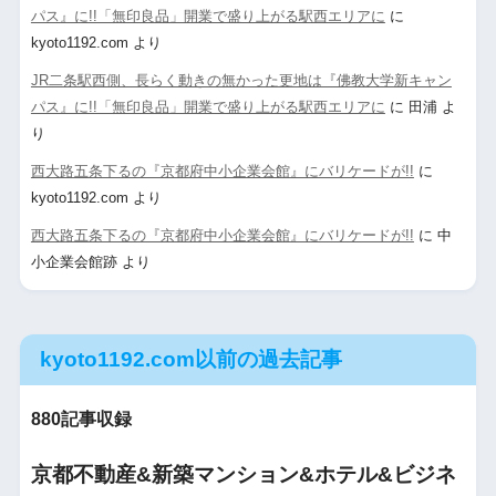
パス』に!!「無印良品」開業で盛り上がる駅西エリアに
に
kyoto1192.com
より
JR二条駅西側、長らく動きの無かった更地は『佛教大学新キャン
パス』に!!「無印良品」開業で盛り上がる駅西エリアに
に
田浦
よ
り
西大路五条下るの『京都府中小企業会館』にバリケードが!!
に
kyoto1192.com
より
西大路五条下るの『京都府中小企業会館』にバリケードが!!
に
中
小企業会館跡
より
kyoto1192.com以前の過去記事
880記事収録
京都不動産&新築マンション&ホテル&ビジネ