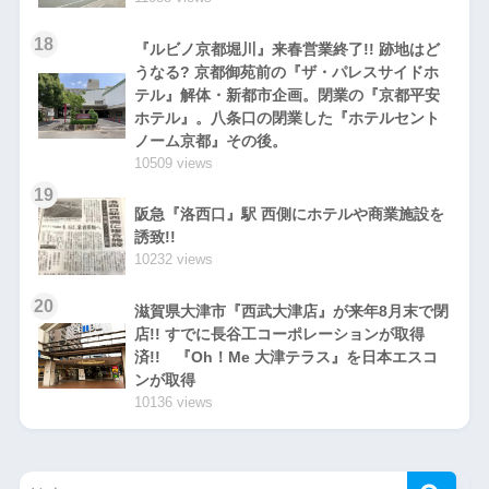
18
『ルビノ京都堀川』来春営業終了!! 跡地はど
うなる? 京都御苑前の『ザ・パレスサイドホ
テル』解体・新都市企画。閉業の『京都平安
ホテル』。八条口の閉業した『ホテルセント
ノーム京都』その後。
10509 views
19
阪急『洛西口』駅 西側にホテルや商業施設を
誘致!!
10232 views
20
滋賀県大津市『西武大津店』が来年8月末で閉
店!! すでに長谷工コーポレーションが取得
済!! 『Oh！Me 大津テラス』を日本エスコ
ンが取得
10136 views