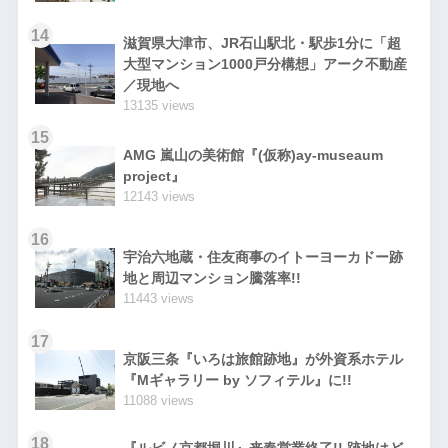
14
滋賀県大津市、JR石山駅北・駅歩1分に「超
大型マンション1000戸分構想」アーク不動産
／現地へ
13135 views
15
AMG 嵐山の美術館『(仮称)ay-museaum
project』
12143 views
16
宇治六地蔵・住友商事のイトーヨーカドー跡
地と周辺マンション騰落率!!
11443 views
17
京阪三条『いろは旅館跡地』が外資系ホテル
『Mギャラリー by ソフィテル』に!!
11088 views
18