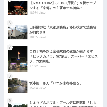
【KYOTO1192】(2019.1月現在) 今後オープ
ンする『京都』の主要ホテル特集!!
18764 views
6
山科区椥辻『京都刑務所』移転検討で法務省
が前向き!!
18125 views
7
コロナ禍を超え京都駅前の変貌が続きます
『ビックカメラ』5/7閉店。スーパー「エビス
ク」7/末閉店。
17392 views
8
坂本龍一さん「いつか京都移住を」
15704 views
9
しょうざんボウル・プール共に閉業!! 『しょ