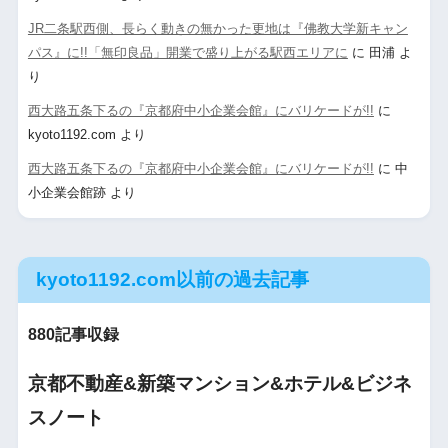
JR二条駅西側、長らく動きの無かった更地は『佛教大学新キャン
パス』に!!「無印良品」開業で盛り上がる駅西エリアに
に
田浦
よ
り
西大路五条下るの『京都府中小企業会館』にバリケードが!!
に
kyoto1192.com
より
西大路五条下るの『京都府中小企業会館』にバリケードが!!
に
中
小企業会館跡
より
kyoto1192.com以前の過去記事
880記事収録
京都不動産&新築マンション&ホテル&ビジネ
スノート