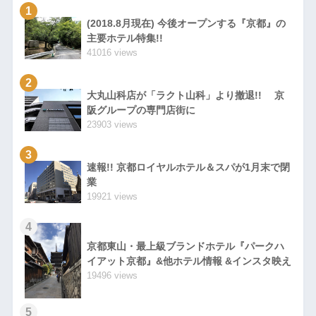
1
(2018.8月現在) 今後オープンする『京都』の
主要ホテル特集!!
41016 views
2
大丸山科店が「ラクト山科」より撤退!! 京
阪グループの専門店街に
23903 views
3
速報!! 京都ロイヤルホテル＆スパが1月末で閉
業
19921 views
4
京都東山・最上級ブランドホテル『パークハ
イアット京都』&他ホテル情報 &インスタ映え
19496 views
5