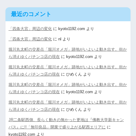
最近のコメント
「四条大宮」周辺の変化
に
kyoto1192.com
より
「四条大宮」周辺の変化
に
nl
より
堀川丸太町の交差点「堀川オメガ」跡地がいよいよ動き出す。街か
ら消えゆくパチンコ店の現在
に
kyoto1192.com
より
堀川丸太町の交差点「堀川オメガ」跡地がいよいよ動き出す。街か
ら消えゆくパチンコ店の現在
に
ひめくん
より
堀川丸太町の交差点「堀川オメガ」跡地がいよいよ動き出す。街か
ら消えゆくパチンコ店の現在
に
kyoto1192.com
より
堀川丸太町の交差点「堀川オメガ」跡地がいよいよ動き出す。街か
ら消えゆくパチンコ店の現在
に
ひめくん
より
JR二条駅西側、長らく動きの無かった更地は『佛教大学新キャン
パス』に!!「無印良品」開業で盛り上がる駅西エリアに
に
kyoto1192.com
より