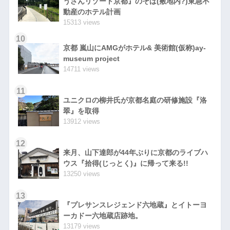
うざんリゾート京都』のそば(敷地内?)東急不
動産のホテル計画
15313 views
10
京都 嵐山にAMGがホテル& 美術館(仮称)ay-
museum project
14711 views
11
ユニクロの柳井氏が京都名庭の研修施設『洛
翠』を取得
13912 views
12
来月、山下達郎が44年ぶりに京都のライブハ
ウス『拾得(じっとく)』に帰って来る!!
13250 views
13
『プレサンスレジェンド六地蔵』とイトーヨ
ーカドー六地蔵店跡地。
13179 views