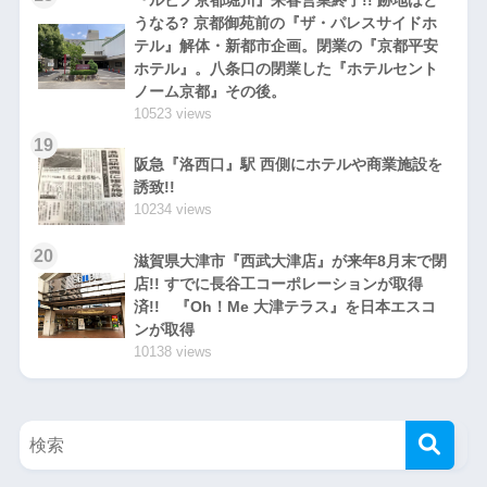
『ルビノ京都堀川』来春営業終了!! 跡地はど
うなる? 京都御苑前の『ザ・パレスサイドホ
テル』解体・新都市企画。閉業の『京都平安
ホテル』。八条口の閉業した『ホテルセント
ノーム京都』その後。
10523 views
19
阪急『洛西口』駅 西側にホテルや商業施設を
誘致!!
10234 views
20
滋賀県大津市『西武大津店』が来年8月末で閉
店!! すでに長谷工コーポレーションが取得
済!! 『Oh！Me 大津テラス』を日本エスコ
ンが取得
10138 views