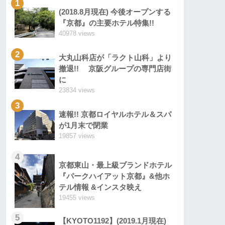
1
(2018.8月現在) 今後オープンする
『京都』の主要ホテル特集!!
40978 views
2
大丸山科店が「ラクト山科」より
撤退!! 京阪グループの専門店街
に
23834 views
3
速報!! 京都ロイヤルホテル＆スパ
が1月末で閉業
19857 views
4
京都東山・最上級ブランドホテル
『パークハイアット京都』&他ホ
テル情報 &インスタ映え
19455 views
5
【KYOTO1192】(2019.1月現在)