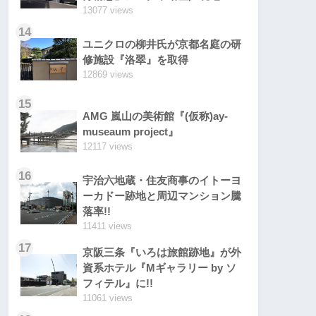
13077 views
14
ユニクロの柳井氏が京都名庭の研
修施設『洛翠』を取得
12869 views
15
AMG 嵐山の美術館『(仮称)ay-
museaum project』
12117 views
16
宇治六地蔵・住友商事のイトーヨ
ーカドー跡地と周辺マンション騰
落率!!
11411 views
17
京阪三条『いろは旅館跡地』が外
資系ホテル『Mギャラリー by ソ
フィテル』に!!
11061 views