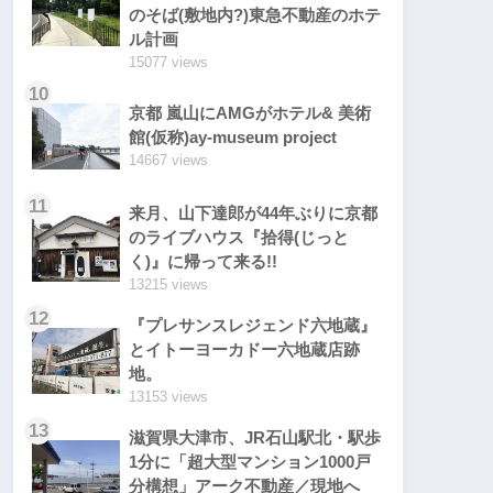
のそば(敷地内?)東急不動産のホテ
ル計画
15077 views
10
京都 嵐山にAMGがホテル& 美術
館(仮称)ay-museum project
14667 views
11
来月、山下達郎が44年ぶりに京都
のライブハウス『拾得(じっと
く)』に帰って来る!!
13215 views
12
『プレサンスレジェンド六地蔵』
とイトーヨーカドー六地蔵店跡
地。
13153 views
13
滋賀県大津市、JR石山駅北・駅歩
1分に「超大型マンション1000戸
分構想」アーク不動産／現地へ