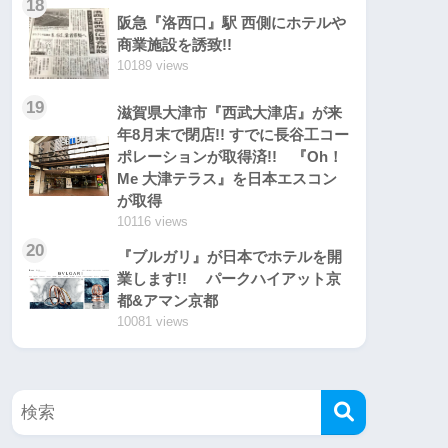
18
阪急『洛西口』駅 西側にホテルや
商業施設を誘致!!
10189 views
19
滋賀県大津市『西武大津店』が来
年8月末で閉店!! すでに長谷工コー
ポレーションが取得済!! 『Oh！
Me 大津テラス』を日本エスコン
が取得
10116 views
20
『ブルガリ』が日本でホテルを開
業します!! パークハイアット京
都&アマン京都
10081 views