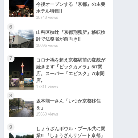
今後オープンする『京都』の主要
ホテル特集!!
18748 views
6
山科区椥辻『京都刑務所』移転検
討で法務省が前向き!!
18096 views
7
コロナ禍を超え京都駅前の変貌が
続きます『ビックカメラ』5/7閉
店。スーパー「エビスク」7/末閉
店。
17311 views
8
坂本龍一さん「いつか京都移住
を」
15660 views
9
しょうざんボウル・プール共に閉
業!! 『しょうざんリゾート京都』