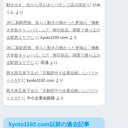
動き出す。街から消えゆくパチンコ店の現在
に
ひめ
くん
より
JR二条駅西側、長らく動きの無かった更地は『佛教
大学新キャンパス』に!!「無印良品」開業で盛り上が
る駅西エリアに
に
kyoto1192.com
より
JR二条駅西側、長らく動きの無かった更地は『佛教
大学新キャンパス』に!!「無印良品」開業で盛り上が
る駅西エリアに
に
田浦
より
西大路五条下るの『京都府中小企業会館』にバリケ
ードが!!
に
kyoto1192.com
より
西大路五条下るの『京都府中小企業会館』にバリケ
ードが!!
に
中小企業会館跡
より
kyoto1192.com以前の過去記事