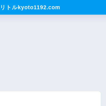
ルkyoto1192.com