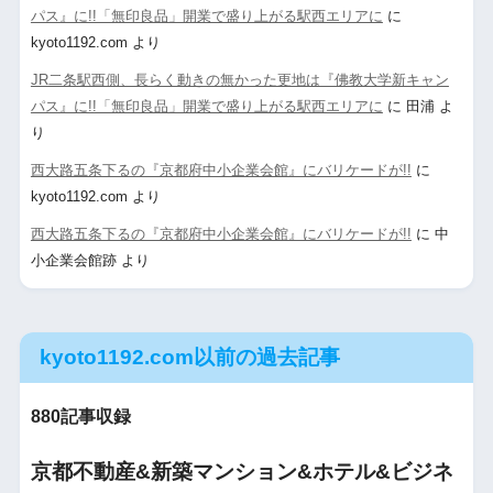
パス』に!!「無印良品」開業で盛り上がる駅西エリアに
に
kyoto1192.com
より
JR二条駅西側、長らく動きの無かった更地は『佛教大学新キャン
パス』に!!「無印良品」開業で盛り上がる駅西エリアに
に
田浦
よ
り
西大路五条下るの『京都府中小企業会館』にバリケードが!!
に
kyoto1192.com
より
西大路五条下るの『京都府中小企業会館』にバリケードが!!
に
中
小企業会館跡
より
kyoto1192.com以前の過去記事
880記事収録
京都不動産&新築マンション&ホテル&ビジネ