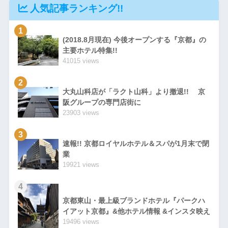
人気記事ランキング!!
1
(2018.8月現在) 今後オープンする『京都』の
主要ホテル特集!!
41015 views
2
大丸山科店が「ラクト山科」より撤退!! 京
阪グループの専門店街に
23903 views
3
速報!! 京都ロイヤルホテル＆スパが1月末で閉
業
19921 views
4
京都東山・最上級ブランドホテル『パークハ
イアット京都』&他ホテル情報 &インスタ映え
19496 views