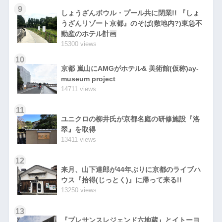
9
しょうざんボウル・プール共に閉業!! 『しょ
うざんリゾート京都』のそば(敷地内?)東急不
動産のホテル計画
15300 views
10
京都 嵐山にAMGがホテル& 美術館(仮称)ay-
museum project
14711 views
11
ユニクロの柳井氏が京都名庭の研修施設『洛
翠』を取得
13411 views
12
来月、山下達郎が44年ぶりに京都のライブハ
ウス『拾得(じっとく)』に帰って来る!!
13250 views
13
『プレサンスレジェンド六地蔵』とイトーヨ