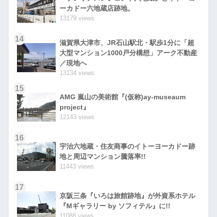
ーカドー六地蔵店跡地。
13179 views
14
滋賀県大津市、JR石山駅北・駅歩1分に「超
大型マンション1000戸分構想」アーク不動産
／現地へ
13134 views
15
AMG 嵐山の美術館『(仮称)ay-museaum
project』
12143 views
16
宇治六地蔵・住友商事のイトーヨーカドー跡
地と周辺マンション騰落率!!
11443 views
17
京阪三条『いろは旅館跡地』が外資系ホテル
『Mギャラリー by ソフィテル』に!!
11088 views