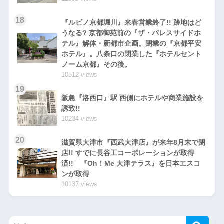
18
『ルビノ京都堀川』来春営業終了!! 跡地はど
うなる? 京都御苑前の『ザ・パレスサイドホ
テル』解体・新都市企画。閉業の『京都平安
ホテル』。八条口の閉業した『ホテルセント
ノーム京都』その後。
10512 views
19
阪急『洛西口』駅 西側にホテルや商業施設を
誘致!!
10234 views
20
滋賀県大津市『西武大津店』が来年8月末で閉
店!! すでに長谷工コーポレーションが取得
済!! 『Oh！Me 大津テラス』を日本エスコ
ンが取得
10137 views