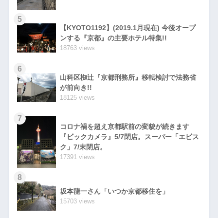
5
【KYOTO1192】(2019.1月現在) 今後オープ
ンする『京都』の主要ホテル特集!!
18763 views
6
山科区椥辻『京都刑務所』移転検討で法務省
が前向き!!
18125 views
7
コロナ禍を超え京都駅前の変貌が続きます
『ビックカメラ』5/7閉店。スーパー「エビス
ク」7/末閉店。
17391 views
8
坂本龍一さん「いつか京都移住を」
15703 views