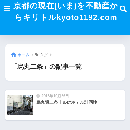
京都の現在(いま)を不動産か
らキリトルkyoto1192.com
ホーム
タグ
「烏丸二条」の記事一覧
2018年10月26日
烏丸通二条上ルにホテル計画地