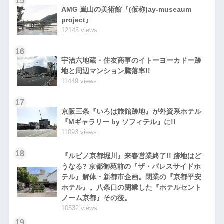
15
AMG 嵐山の美術館『(仮称)ay-museaum
project』
12145 views
16
宇治六地蔵・住友商事のイトーヨーカドー跡
地と周辺マンション騰落率!!
11449 views
17
京阪三条『いろは旅館跡地』が外資系ホテル
『Mギャラリー by ソフィテル』に!!
11093 views
18
『ルビノ京都堀川』来春営業終了!! 跡地はど
うなる? 京都御苑前の『ザ・パレスサイドホ
テル』解体・新都市企画。閉業の『京都平安
ホテル』。八条口の閉業した『ホテルセント
ノーム京都』その後。
10532 views
19