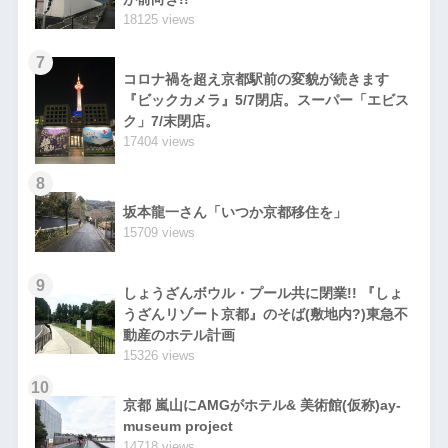
18125 views
7
コロナ禍を超え京都駅前の変貌が続きます
『ビックカメラ』5/7閉店。スーパー「エビス
ク」7/末閉店。
17404 views
8
坂本龍一さん「いつか京都移住を」
15709 views
9
しょうざんボウル・プール共に閉業!! 『しょ
うざんリゾート京都』のそば(敷地内?)東急不
動産のホテル計画
15326 views
10
京都 嵐山にAMGがホテル& 美術館(仮称)ay-
museum project
14718 views