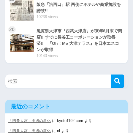
阪急『洛西口』駅 西側にホテルや商業施設を
誘致!!
10236 views
20
滋賀県大津市『西武大津店』が来年8月末で閉
店!! すでに長谷工コーポレーションが取得
済!! 『Oh！Me 大津テラス』を日本エスコ
ンが取得
10143 views
最近のコメント
「四条大宮」周辺の変化
に
kyoto1192.com
より
「四条大宮」周辺の変化
に
nl
より