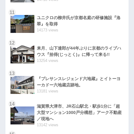
11
ユニクロの柳井氏が京都名庭の研修施設『洛
翠』を取得
14173 views
12
来月、山下達郎が44年ぶりに京都のライブハ
ウス『拾得(じっとく)』に帰って来る!!
13254 views
13
『プレサンスレジェンド六地蔵』とイトーヨ
ーカドー六地蔵店跡地。
13181 views
14
滋賀県大津市、JR石山駅北・駅歩1分に「超
大型マンション1000戸分構想」アーク不動産
／現地へ
13142 views