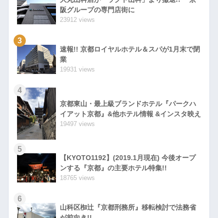
阪グループの専門店街に
23912 views
3
速報!! 京都ロイヤルホテル＆スパが1月末で閉
業
19931 views
4
京都東山・最上級ブランドホテル『パークハ
イアット京都』&他ホテル情報 &インスタ映え
19497 views
5
【KYOTO1192】(2019.1月現在) 今後オープ
ンする『京都』の主要ホテル特集!!
18765 views
6
山科区椥辻『京都刑務所』移転検討で法務省
が前向き!!