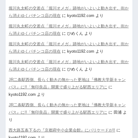
堀川丸太町の交差点「堀川オメガ」跡地がいよいよ動き出す。街か
ら消えゆくパチンコ店の現在
に
kyoto1192.com
より
堀川丸太町の交差点「堀川オメガ」跡地がいよいよ動き出す。街か
ら消えゆくパチンコ店の現在
に
ひめくん
より
堀川丸太町の交差点「堀川オメガ」跡地がいよいよ動き出す。街か
ら消えゆくパチンコ店の現在
に
kyoto1192.com
より
堀川丸太町の交差点「堀川オメガ」跡地がいよいよ動き出す。街か
ら消えゆくパチンコ店の現在
に
ひめくん
より
JR二条駅西側、長らく動きの無かった更地は『佛教大学新キャン
パス』に!!「無印良品」開業で盛り上がる駅西エリアに
に
kyoto1192.com
より
JR二条駅西側、長らく動きの無かった更地は『佛教大学新キャン
パス』に!!「無印良品」開業で盛り上がる駅西エリアに
に
田浦
よ
り
西大路五条下るの『京都府中小企業会館』にバリケードが!!
に
kyoto1192.com
より