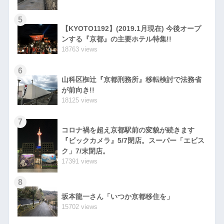
5
【KYOTO1192】(2019.1月現在) 今後オープ
ンする『京都』の主要ホテル特集!!
18763 views
6
山科区椥辻『京都刑務所』移転検討で法務省
が前向き!!
18125 views
7
コロナ禍を超え京都駅前の変貌が続きます
『ビックカメラ』5/7閉店。スーパー「エビス
ク」7/末閉店。
17391 views
8
坂本龍一さん「いつか京都移住を」
15702 views