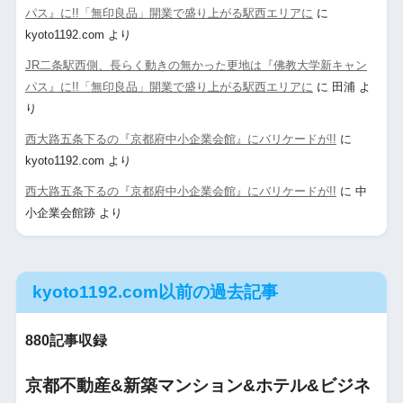
パス』に!!「無印良品」開業で盛り上がる駅西エリアに
に
kyoto1192.com
より
JR二条駅西側、長らく動きの無かった更地は『佛教大学新キャン
パス』に!!「無印良品」開業で盛り上がる駅西エリアに
に
田浦
よ
り
西大路五条下るの『京都府中小企業会館』にバリケードが!!
に
kyoto1192.com
より
西大路五条下るの『京都府中小企業会館』にバリケードが!!
に
中
小企業会館跡
より
kyoto1192.com以前の過去記事
880記事収録
京都不動産&新築マンション&ホテル&ビジネ