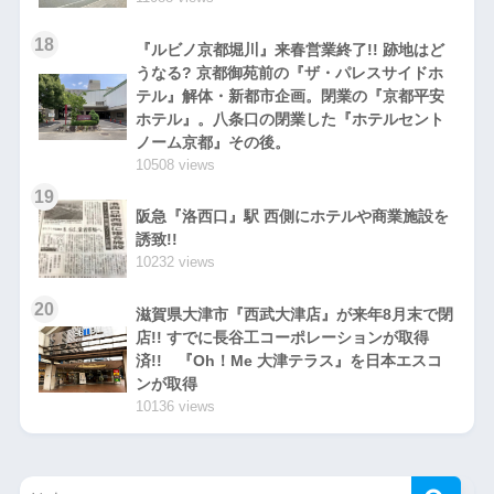
18
『ルビノ京都堀川』来春営業終了!! 跡地はど
うなる? 京都御苑前の『ザ・パレスサイドホ
テル』解体・新都市企画。閉業の『京都平安
ホテル』。八条口の閉業した『ホテルセント
ノーム京都』その後。
10508 views
19
阪急『洛西口』駅 西側にホテルや商業施設を
誘致!!
10232 views
20
滋賀県大津市『西武大津店』が来年8月末で閉
店!! すでに長谷工コーポレーションが取得
済!! 『Oh！Me 大津テラス』を日本エスコ
ンが取得
10136 views