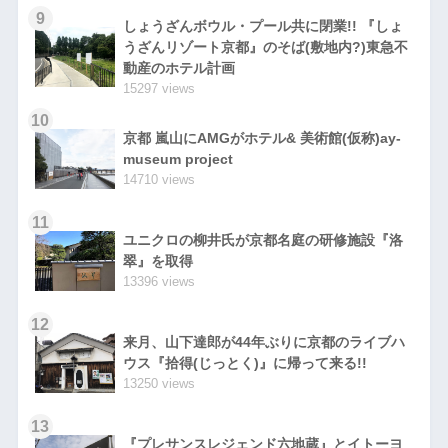
9
しょうざんボウル・プール共に閉業!! 『しょ
うざんリゾート京都』のそば(敷地内?)東急不
動産のホテル計画
15297 views
10
京都 嵐山にAMGがホテル& 美術館(仮称)ay-
museum project
14710 views
11
ユニクロの柳井氏が京都名庭の研修施設『洛
翠』を取得
13396 views
12
来月、山下達郎が44年ぶりに京都のライブハ
ウス『拾得(じっとく)』に帰って来る!!
13250 views
13
『プレサンスレジェンド六地蔵』とイトーヨ