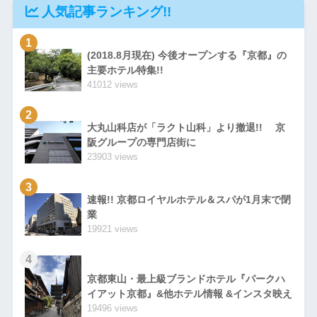
人気記事ランキング!!
1
(2018.8月現在) 今後オープンする『京都』の
主要ホテル特集!!
41012 views
2
大丸山科店が「ラクト山科」より撤退!! 京
阪グループの専門店街に
23903 views
3
速報!! 京都ロイヤルホテル＆スパが1月末で閉
業
19921 views
4
京都東山・最上級ブランドホテル『パークハ
イアット京都』&他ホテル情報 &インスタ映え
19496 views