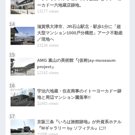
ーカドー六地蔵店跡地。
13177 views
14
滋賀県大津市、JR石山駅北・駅歩1分に「超
大型マンション1000戸分構想」アーク不動産
／現地へ
13134 views
15
AMG 嵐山の美術館『(仮称)ay-museaum
project』
12142 views
16
宇治六地蔵・住友商事のイトーヨーカドー跡
地と周辺マンション騰落率!!
11443 views
17
京阪三条『いろは旅館跡地』が外資系ホテル
『Mギャラリー by ソフィテル』に!!
11088 views