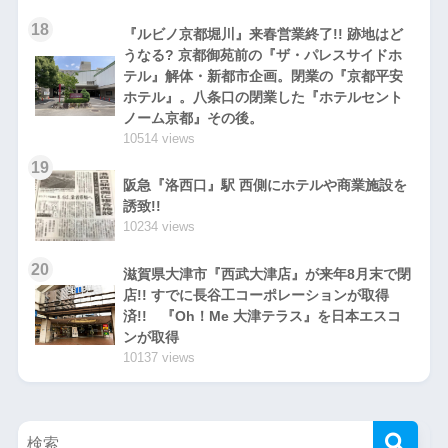
18
『ルビノ京都堀川』来春営業終了!! 跡地はど
うなる? 京都御苑前の『ザ・パレスサイドホ
テル』解体・新都市企画。閉業の『京都平安
ホテル』。八条口の閉業した『ホテルセント
ノーム京都』その後。
10514 views
19
阪急『洛西口』駅 西側にホテルや商業施設を
誘致!!
10234 views
20
滋賀県大津市『西武大津店』が来年8月末で閉
店!! すでに長谷工コーポレーションが取得
済!! 『Oh！Me 大津テラス』を日本エスコ
ンが取得
10137 views