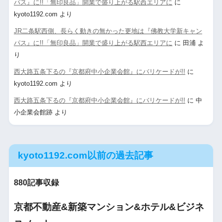
パス』に!!「無印良品」開業で盛り上がる駅西エリアに
に
kyoto1192.com
より
JR二条駅西側、長らく動きの無かった更地は『佛教大学新キャン
パス』に!!「無印良品」開業で盛り上がる駅西エリアに
に
田浦
よ
り
西大路五条下るの『京都府中小企業会館』にバリケードが!!
に
kyoto1192.com
より
西大路五条下るの『京都府中小企業会館』にバリケードが!!
に
中
小企業会館跡
より
kyoto1192.com以前の過去記事
880記事収録
京都不動産&新築マンション&ホテル&ビジネ