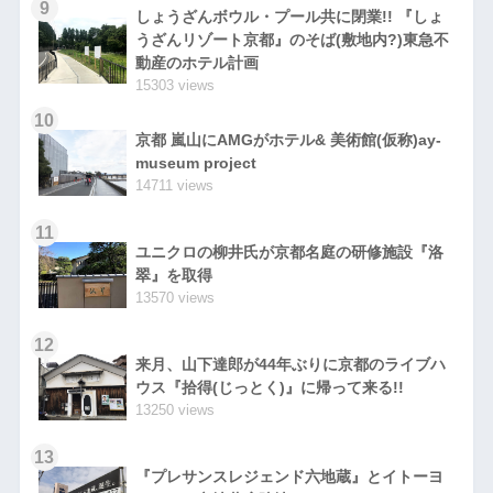
9
しょうざんボウル・プール共に閉業!! 『しょ
うざんリゾート京都』のそば(敷地内?)東急不
動産のホテル計画
15303 views
10
京都 嵐山にAMGがホテル& 美術館(仮称)ay-
museum project
14711 views
11
ユニクロの柳井氏が京都名庭の研修施設『洛
翠』を取得
13570 views
12
来月、山下達郎が44年ぶりに京都のライブハ
ウス『拾得(じっとく)』に帰って来る!!
13250 views
13
『プレサンスレジェンド六地蔵』とイトーヨ