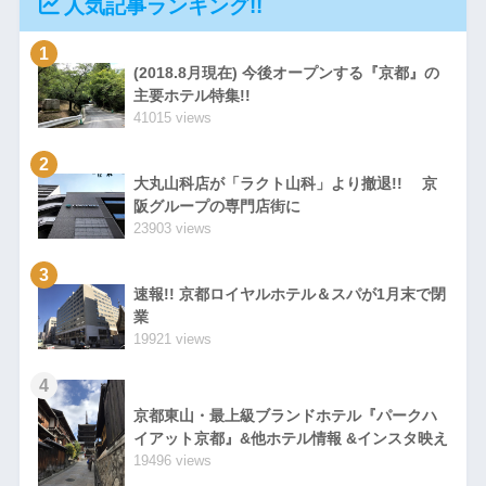
人気記事ランキング!!
1
(2018.8月現在) 今後オープンする『京都』の
主要ホテル特集!!
41015 views
2
大丸山科店が「ラクト山科」より撤退!! 京
阪グループの専門店街に
23903 views
3
速報!! 京都ロイヤルホテル＆スパが1月末で閉
業
19921 views
4
京都東山・最上級ブランドホテル『パークハ
イアット京都』&他ホテル情報 &インスタ映え
19496 views