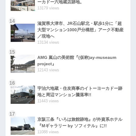
ーカドー六地蔵店跡地。
13179 views
14
滋賀県大津市、JR石山駅北・駅歩1分に「超
大型マンション1000戸分構想」アーク不動産
／現地へ
13134 views
15
AMG 嵐山の美術館『(仮称)ay-museaum
project』
12143 views
16
宇治六地蔵・住友商事のイトーヨーカドー跡
地と周辺マンション騰落率!!
11443 views
17
京阪三条『いろは旅館跡地』が外資系ホテル
『Mギャラリー by ソフィテル』に!!
11088 views