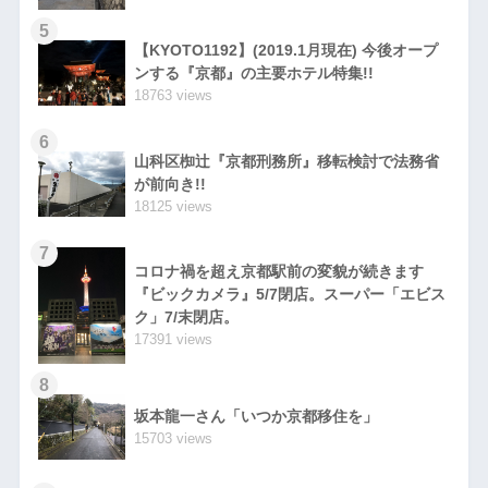
5
【KYOTO1192】(2019.1月現在) 今後オープ
ンする『京都』の主要ホテル特集!!
18763 views
6
山科区椥辻『京都刑務所』移転検討で法務省
が前向き!!
18125 views
7
コロナ禍を超え京都駅前の変貌が続きます
『ビックカメラ』5/7閉店。スーパー「エビス
ク」7/末閉店。
17391 views
8
坂本龍一さん「いつか京都移住を」
15703 views