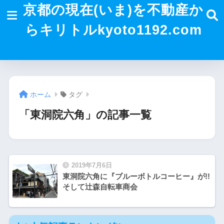
京都の現在(いま)を不動産か
らキリトルkyoto1192.com
ホーム
タグ
「東洞院六角」の記事一覧
2019年7月6日
東洞院六角に『ブルーボトルコーヒー』が!!
そして辻森自転車商会