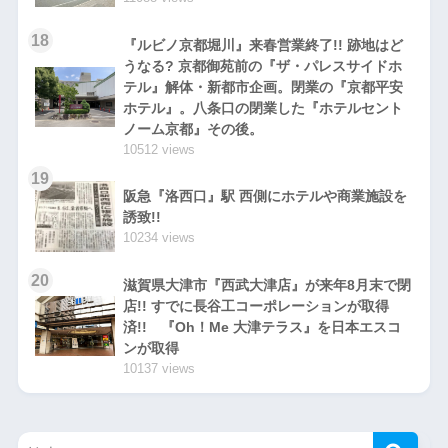
18
『ルビノ京都堀川』来春営業終了!! 跡地はど
うなる? 京都御苑前の『ザ・パレスサイドホ
テル』解体・新都市企画。閉業の『京都平安
ホテル』。八条口の閉業した『ホテルセント
ノーム京都』その後。
10512 views
19
阪急『洛西口』駅 西側にホテルや商業施設を
誘致!!
10234 views
20
滋賀県大津市『西武大津店』が来年8月末で閉
店!! すでに長谷工コーポレーションが取得
済!! 『Oh！Me 大津テラス』を日本エスコ
ンが取得
10137 views