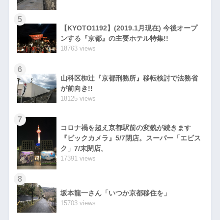
5
【KYOTO1192】(2019.1月現在) 今後オープ
ンする『京都』の主要ホテル特集!!
18763 views
6
山科区椥辻『京都刑務所』移転検討で法務省
が前向き!!
18125 views
7
コロナ禍を超え京都駅前の変貌が続きます
『ビックカメラ』5/7閉店。スーパー「エビス
ク」7/末閉店。
17391 views
8
坂本龍一さん「いつか京都移住を」
15703 views