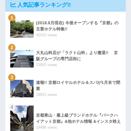
人気記事ランキング!!
1
(2018.8月現在) 今後オープンする『京都』の
主要ホテル特集!!
41015 views
2
大丸山科店が「ラクト山科」より撤退!! 京
阪グループの専門店街に
23903 views
3
速報!! 京都ロイヤルホテル＆スパが1月末で閉
業
19921 views
4
京都東山・最上級ブランドホテル『パークハ
イアット京都』&他ホテル情報 &インスタ映え
19496 views