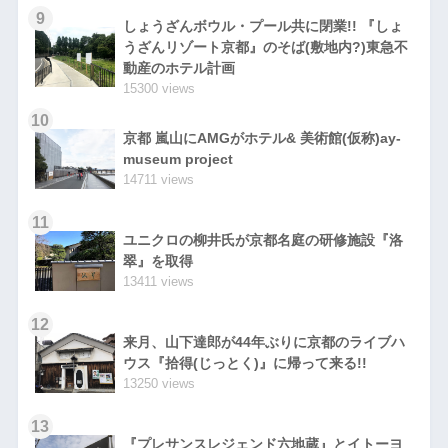
9
しょうざんボウル・プール共に閉業!! 『しょ
うざんリゾート京都』のそば(敷地内?)東急不
動産のホテル計画
15300 views
10
京都 嵐山にAMGがホテル& 美術館(仮称)ay-
museum project
14711 views
11
ユニクロの柳井氏が京都名庭の研修施設『洛
翠』を取得
13411 views
12
来月、山下達郎が44年ぶりに京都のライブハ
ウス『拾得(じっとく)』に帰って来る!!
13250 views
13
『プレサンスレジェンド六地蔵』とイトーヨ