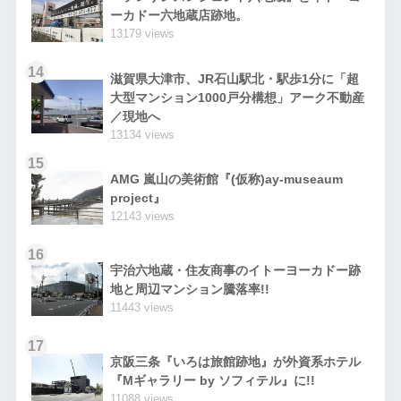
ーカドー六地蔵店跡地。
13179 views
14
滋賀県大津市、JR石山駅北・駅歩1分に「超
大型マンション1000戸分構想」アーク不動産
／現地へ
13134 views
15
AMG 嵐山の美術館『(仮称)ay-museaum
project』
12143 views
16
宇治六地蔵・住友商事のイトーヨーカドー跡
地と周辺マンション騰落率!!
11443 views
17
京阪三条『いろは旅館跡地』が外資系ホテル
『Mギャラリー by ソフィテル』に!!
11088 views