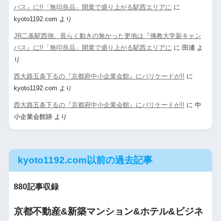
パス』に!!「無印良品」開業で盛り上がる駅西エリアに
に
kyoto1192.com
より
JR二条駅西側、長らく動きの無かった更地は『佛教大学新キャン
パス』に!!「無印良品」開業で盛り上がる駅西エリアに
に
田浦
よ
り
西大路五条下るの『京都府中小企業会館』にバリケードが!!
に
kyoto1192.com
より
西大路五条下るの『京都府中小企業会館』にバリケードが!!
に
中
小企業会館跡
より
kyoto1192.com以前の過去記事
880記事収録
京都不動産&新築マンション&ホテル&ビジネ