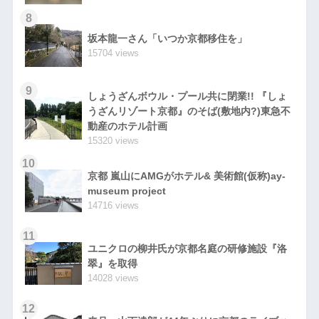
8
坂本龍一さん「いつか京都移住を」
15704 views
9
しょうざんボウル・プール共に閉業!! 『しょ
うざんリゾート京都』のそば(敷地内?)東急不
動産のホテル計画
15320 views
10
京都 嵐山にAMGがホテル& 美術館(仮称)ay-
museum project
14716 views
11
ユニクロの柳井氏が京都名庭の研修施設『洛
翠』を取得
14028 views
12