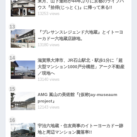
来月、山下達郎が44年ぶりに京都のライブハ
ウス『拾得(じっとく)』に帰って来る!!
13253 views
13
『プレサンスレジェンド六地蔵』とイトーヨ
ーカドー六地蔵店跡地。
13180 views
14
滋賀県大津市、JR石山駅北・駅歩1分に「超
大型マンション1000戸分構想」アーク不動産
／現地へ
13140 views
15
AMG 嵐山の美術館『(仮称)ay-museaum
project』
12143 views
16
宇治六地蔵・住友商事のイトーヨーカドー跡
地と周辺マンション騰落率!!