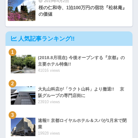
2019年4月2日
桜の仁和寺、1泊100万円の宿坊『松林庵』
の価値
人気記事ランキング!!
1
(2018.8月現在) 今後オープンする『京都』の
主要ホテル特集!!
41016 views
2
大丸山科店が「ラクト山科」より撤退!! 京
阪グループの専門店街に
23910 views
3
速報!! 京都ロイヤルホテル＆スパが1月末で閉
業
19928 views