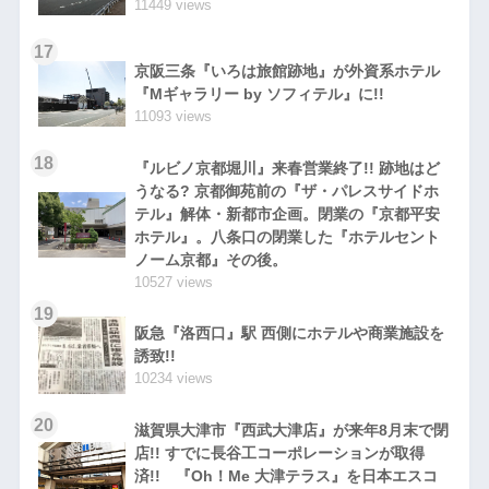
11449 views
17
京阪三条『いろは旅館跡地』が外資系ホテル
『Mギャラリー by ソフィテル』に!!
11093 views
18
『ルビノ京都堀川』来春営業終了!! 跡地はど
うなる? 京都御苑前の『ザ・パレスサイドホ
テル』解体・新都市企画。閉業の『京都平安
ホテル』。八条口の閉業した『ホテルセント
ノーム京都』その後。
10527 views
19
阪急『洛西口』駅 西側にホテルや商業施設を
誘致!!
10234 views
20
滋賀県大津市『西武大津店』が来年8月末で閉
店!! すでに長谷工コーポレーションが取得
済!! 『Oh！Me 大津テラス』を日本エスコ