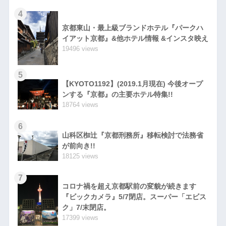
4
京都東山・最上級ブランドホテル『パークハ
イアット京都』&他ホテル情報 &インスタ映え
19496 views
5
【KYOTO1192】(2019.1月現在) 今後オープ
ンする『京都』の主要ホテル特集!!
18764 views
6
山科区椥辻『京都刑務所』移転検討で法務省
が前向き!!
18125 views
7
コロナ禍を超え京都駅前の変貌が続きます
『ビックカメラ』5/7閉店。スーパー「エビス
ク」7/末閉店。
17399 views