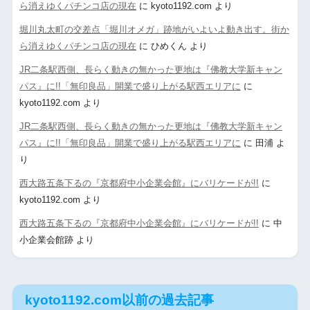
ら消えゆくパチンコ店の現在
に
kyoto1192.com
より
堀川丸太町の交差点「堀川オメガ」跡地がいよいよ動き出す。街か
ら消えゆくパチンコ店の現在
に
ひめくん
より
JR二条駅西側、長らく動きの無かった更地は『佛教大学新キャン
パス』に!!「無印良品」開業で盛り上がる駅西エリアに
に
kyoto1192.com
より
JR二条駅西側、長らく動きの無かった更地は『佛教大学新キャン
パス』に!!「無印良品」開業で盛り上がる駅西エリアに
に
田浦
よ
り
西大路五条下るの『京都府中小企業会館』にバリケードが!!
に
kyoto1192.com
より
西大路五条下るの『京都府中小企業会館』にバリケードが!!
に
中
小企業会館跡
より
kyoto1192.com以前の過去記事