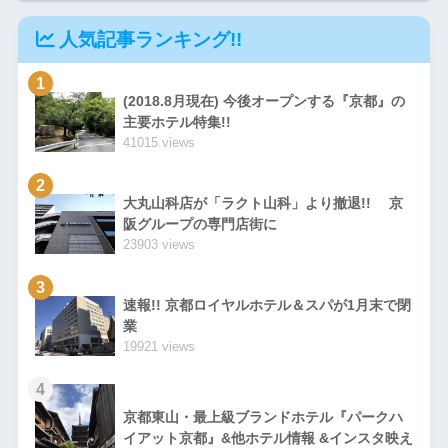
プラットフォーム「SANDWICH」 名和晃
平 kohei-nawa
人気記事ランキング!!
1
(2018.8月現在) 今後オープンする『京都』の
主要ホテル特集!!
41015 views
2
大丸山科店が「ラクト山科」より撤退!! 京
阪グループの専門店街に
23903 views
3
速報!! 京都ロイヤルホテル＆スパが1月末で閉
業
19921 views
4
京都東山・最上級ブランドホテル『パークハ
イアット京都』&他ホテル情報 &インスタ映え