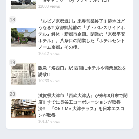
『Mギャラリー by ソフィテル』に!!
11088 views
18
『ルビノ京都堀川』来春営業終了!! 跡地はど
うなる? 京都御苑前の『ザ・パレスサイドホ
テル』解体・新都市企画。閉業の『京都平安
ホテル』。八条口の閉業した『ホテルセント
ノーム京都』その後。
10512 views
19
阪急『洛西口』駅 西側にホテルや商業施設を
誘致!!
10233 views
20
滋賀県大津市『西武大津店』が来年8月末で閉
店!! すでに長谷工コーポレーションが取得
済!! 『Oh！Me 大津テラス』を日本エスコ
ンが取得
10137 views