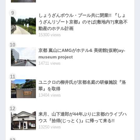
9
しょうざんボウル・プール共に閉業!! 『しょ
うざんリゾート京都』のそば(敷地内?)東急不
動産のホテル計画
15300 views
10
京都 嵐山にAMGがホテル& 美術館(仮称)ay-
museum project
14711 views
11
ユニクロの柳井氏が京都名庭の研修施設『洛
翠』を取得
13404 views
12
来月、山下達郎が44年ぶりに京都のライブハ
ウス『拾得(じっとく)』に帰って来る!!
13250 views