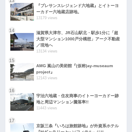
13
『プレサンスレジェンド六地蔵』とイトーヨ
ーカドー六地蔵店跡地。
13179 views
14
滋賀県大津市、JR石山駅北・駅歩1分に「超
大型マンション1000戸分構想」アーク不動産
／現地へ
13134 views
15
AMG 嵐山の美術館『(仮称)ay-museaum
project』
12143 views
16
宇治六地蔵・住友商事のイトーヨーカドー跡
地と周辺マンション騰落率!!
11443 views
17
京阪三条『いろは旅館跡地』が外資系ホテル