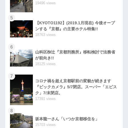
19496 views
5
【KYOTO1192】(2019.1月現在) 今後オープ
ンする『京都』の主要ホテル特集!!
18763 views
6
山科区椥辻『京都刑務所』移転検討で法務省
が前向き!!
18125 views
7
コロナ禍を超え京都駅前の変貌が続きます
『ビックカメラ』5/7閉店。スーパー「エビス
ク」7/末閉店。
17391 views
8
坂本龍一さん「いつか京都移住を」
15703 views