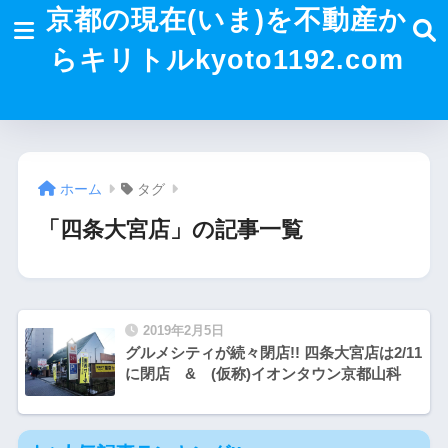
京都の現在(いま)を不動産か
らキリトルkyoto1192.com
ホーム
タグ
「四条大宮店」の記事一覧
2019年2月5日
グルメシティが続々閉店!! 四条大宮店は2/11
に閉店 & (仮称)イオンタウン京都山科