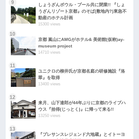
9
しょうざんボウル・プール共に閉業!! 『しょ
うざんリゾート京都』のそば(敷地内?)東急不
動産のホテル計画
15300 views
10
京都 嵐山にAMGがホテル& 美術館(仮称)ay-
museum project
14710 views
11
ユニクロの柳井氏が京都名庭の研修施設『洛
翠』を取得
13400 views
12
来月、山下達郎が44年ぶりに京都のライブハ
ウス『拾得(じっとく)』に帰って来る!!
13250 views
13
『プレサンスレジェンド六地蔵』とイトーヨ