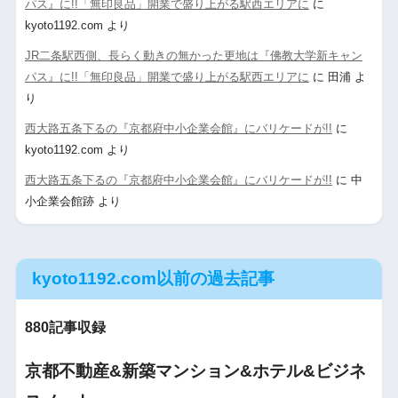
パス』に!!「無印良品」開業で盛り上がる駅西エリアに
に
kyoto1192.com
より
JR二条駅西側、長らく動きの無かった更地は『佛教大学新キャン
パス』に!!「無印良品」開業で盛り上がる駅西エリアに
に
田浦
よ
り
西大路五条下るの『京都府中小企業会館』にバリケードが!!
に
kyoto1192.com
より
西大路五条下るの『京都府中小企業会館』にバリケードが!!
に
中
小企業会館跡
より
kyoto1192.com以前の過去記事
880記事収録
京都不動産&新築マンション&ホテル&ビジネ