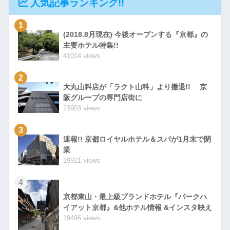
人気記事ランキング!!
1
(2018.8月現在) 今後オープンする『京都』の
主要ホテル特集!!
41014 views
2
大丸山科店が「ラクト山科」より撤退!! 京
阪グループの専門店街に
23903 views
3
速報!! 京都ロイヤルホテル＆スパが1月末で閉
業
19921 views
4
京都東山・最上級ブランドホテル『パークハ
イアット京都』&他ホテル情報 &インスタ映え
19496 views