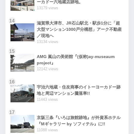
ーカドー六地蔵店跡地。
13179 views
14
滋賀県大津市、JR石山駅北・駅歩1分に「超
大型マンション1000戸分構想」アーク不動産
／現地へ
13134 views
15
AMG 嵐山の美術館『(仮称)ay-museaum
project』
12142 views
16
宇治六地蔵・住友商事のイトーヨーカドー跡
地と周辺マンション騰落率!!
11443 views
17
京阪三条『いろは旅館跡地』が外資系ホテル
『Mギャラリー by ソフィテル』に!!
11088 views