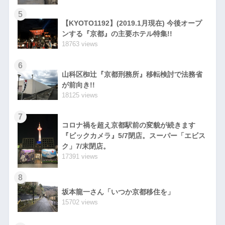
5
【KYOTO1192】(2019.1月現在) 今後オープ
ンする『京都』の主要ホテル特集!!
18763 views
6
山科区椥辻『京都刑務所』移転検討で法務省
が前向き!!
18125 views
7
コロナ禍を超え京都駅前の変貌が続きます
『ビックカメラ』5/7閉店。スーパー「エビス
ク」7/末閉店。
17391 views
8
坂本龍一さん「いつか京都移住を」
15702 views