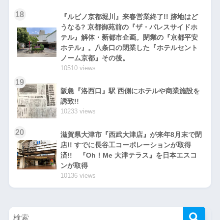
18
『ルビノ京都堀川』来春営業終了!! 跡地はど
うなる? 京都御苑前の『ザ・パレスサイドホ
テル』解体・新都市企画。閉業の『京都平安
ホテル』。八条口の閉業した『ホテルセント
ノーム京都』その後。
10510 views
19
阪急『洛西口』駅 西側にホテルや商業施設を
誘致!!
10233 views
20
滋賀県大津市『西武大津店』が来年8月末で閉
店!! すでに長谷工コーポレーションが取得
済!! 『Oh！Me 大津テラス』を日本エスコ
ンが取得
10136 views