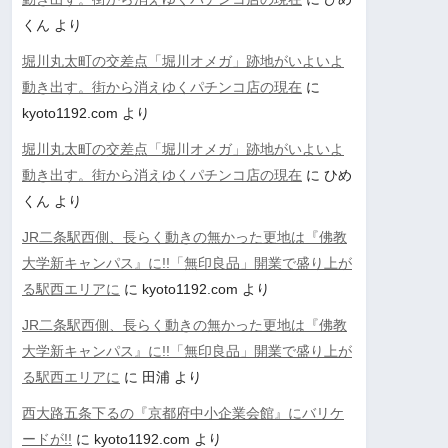
くん
より
堀川丸太町の交差点「堀川オメガ」跡地がいよいよ
動き出す。街から消えゆくパチンコ店の現在
に
kyoto1192.com
より
堀川丸太町の交差点「堀川オメガ」跡地がいよいよ
動き出す。街から消えゆくパチンコ店の現在
に
ひめ
くん
より
JR二条駅西側、長らく動きの無かった更地は『佛教
大学新キャンパス』に!!「無印良品」開業で盛り上が
る駅西エリアに
に
kyoto1192.com
より
JR二条駅西側、長らく動きの無かった更地は『佛教
大学新キャンパス』に!!「無印良品」開業で盛り上が
る駅西エリアに
に
田浦
より
西大路五条下るの『京都府中小企業会館』にバリケ
ードが!!
に
kyoto1192.com
より