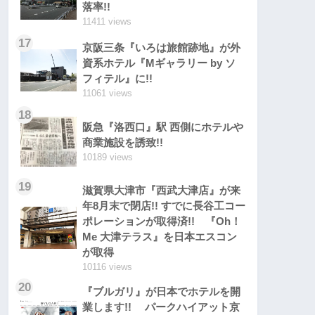
落率!!
11411 views
17
京阪三条『いろは旅館跡地』が外
資系ホテル『Mギャラリー by ソ
フィテル』に!!
11061 views
18
阪急『洛西口』駅 西側にホテルや
商業施設を誘致!!
10189 views
19
滋賀県大津市『西武大津店』が来
年8月末で閉店!! すでに長谷工コー
ポレーションが取得済!! 『Oh！
Me 大津テラス』を日本エスコン
が取得
10116 views
20
『ブルガリ』が日本でホテルを開
業します!! パークハイアット京