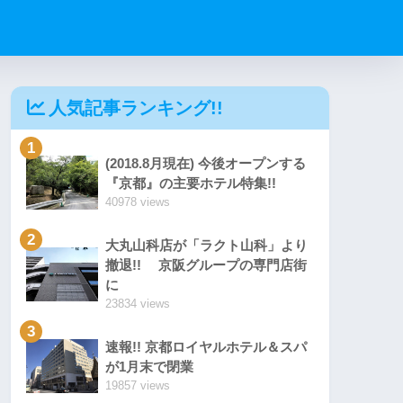
人気記事ランキング!!
1
(2018.8月現在) 今後オープンする
『京都』の主要ホテル特集!!
40978 views
2
大丸山科店が「ラクト山科」より
撤退!! 京阪グループの専門店街
に
23834 views
3
速報!! 京都ロイヤルホテル＆スパ
が1月末で閉業
19857 views