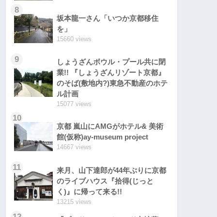
8
坂本龍一さん「いつか京都移住
を」
15660 views
9
しょうざんボウル・プール共に閉
業!! 『しょうざんリゾート京都』
のそば(敷地内?)東急不動産のホテ
ル計画
15077 views
10
京都 嵐山にAMGがホテル& 美術
館(仮称)ay-museum project
14667 views
11
来月、山下達郎が44年ぶりに京都
のライブハウス『拾得(じっと
く)』に帰って来る!!
13215 views
12