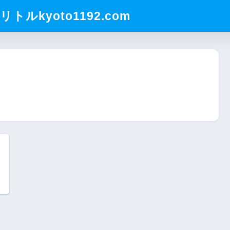
ルkyoto1192.com