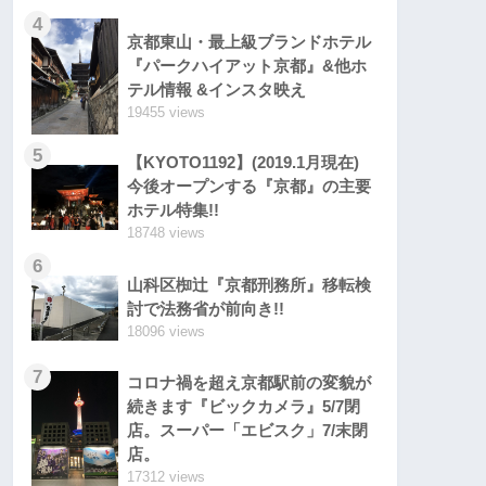
4
京都東山・最上級ブランドホテル
『パークハイアット京都』&他ホ
テル情報 &インスタ映え
19455 views
5
【KYOTO1192】(2019.1月現在)
今後オープンする『京都』の主要
ホテル特集!!
18748 views
6
山科区椥辻『京都刑務所』移転検
討で法務省が前向き!!
18096 views
7
コロナ禍を超え京都駅前の変貌が
続きます『ビックカメラ』5/7閉
店。スーパー「エビスク」7/末閉
店。
17312 views