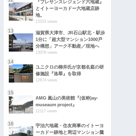
『プレサンスレジェンド六地蔵』
とイトーヨーカドー六地蔵店跡
地。
13153 views
13
滋賀県大津市、JR石山駅北・駅歩
1分に「超大型マンション1000戸
分構想」アーク不動産／現地へ
13078 views
14
ユニクロの柳井氏が京都名庭の研
修施設『洛翠』を取得
12874 views
15
AMG 嵐山の美術館『(仮称)ay-
museaum project』
12117 views
16
宇治六地蔵・住友商事のイトーヨ
ーカドー跡地と周辺マンション騰