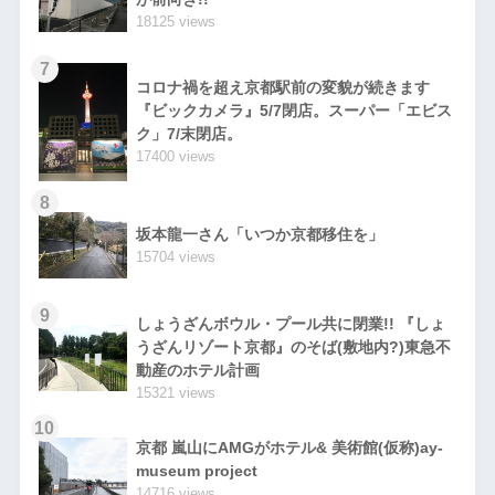
18125 views
7
コロナ禍を超え京都駅前の変貌が続きます
『ビックカメラ』5/7閉店。スーパー「エビス
ク」7/末閉店。
17400 views
8
坂本龍一さん「いつか京都移住を」
15704 views
9
しょうざんボウル・プール共に閉業!! 『しょ
うざんリゾート京都』のそば(敷地内?)東急不
動産のホテル計画
15321 views
10
京都 嵐山にAMGがホテル& 美術館(仮称)ay-
museum project
14716 views