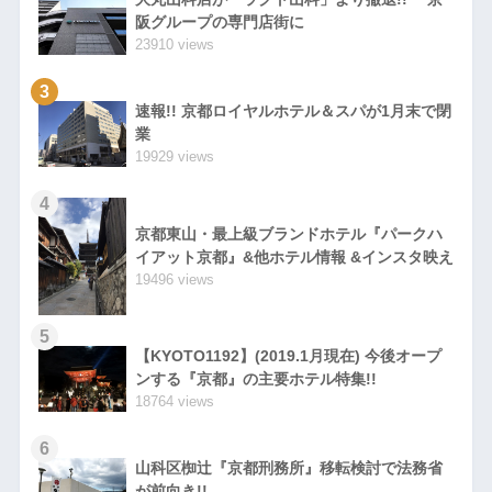
阪グループの専門店街に
23910 views
3
速報!! 京都ロイヤルホテル＆スパが1月末で閉
業
19929 views
4
京都東山・最上級ブランドホテル『パークハ
イアット京都』&他ホテル情報 &インスタ映え
19496 views
5
【KYOTO1192】(2019.1月現在) 今後オープ
ンする『京都』の主要ホテル特集!!
18764 views
6
山科区椥辻『京都刑務所』移転検討で法務省
が前向き!!