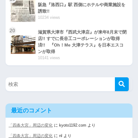
阪急『洛西口』駅 西側にホテルや商業施設を
誘致!!
10234 views
20
滋賀県大津市『西武大津店』が来年8月末で閉
店!! すでに長谷工コーポレーションが取得
済!! 『Oh！Me 大津テラス』を日本エスコ
ンが取得
10141 views
最近のコメント
「四条大宮」周辺の変化
に
kyoto1192.com
より
「四条大宮」周辺の変化
に
nl
より