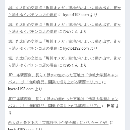
堀川丸太町の交差点「堀川オメガ」跡地がいよいよ動き出す。街か
ら消えゆくパチンコ店の現在
に
kyoto1192.com
より
堀川丸太町の交差点「堀川オメガ」跡地がいよいよ動き出す。街か
ら消えゆくパチンコ店の現在
に
ひめくん
より
堀川丸太町の交差点「堀川オメガ」跡地がいよいよ動き出す。街か
ら消えゆくパチンコ店の現在
に
kyoto1192.com
より
堀川丸太町の交差点「堀川オメガ」跡地がいよいよ動き出す。街か
ら消えゆくパチンコ店の現在
に
ひめくん
より
JR二条駅西側、長らく動きの無かった更地は『佛教大学新キャン
パス』に!!「無印良品」開業で盛り上がる駅西エリアに
に
kyoto1192.com
より
JR二条駅西側、長らく動きの無かった更地は『佛教大学新キャン
パス』に!!「無印良品」開業で盛り上がる駅西エリアに
に
田浦
よ
り
西大路五条下るの『京都府中小企業会館』にバリケードが!!
に
kyoto1192.com
より