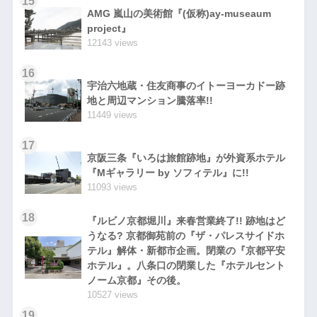
15
AMG 嵐山の美術館『(仮称)ay-museaum
project』
12143 views
16
宇治六地蔵・住友商事のイトーヨーカドー跡
地と周辺マンション騰落率!!
11449 views
17
京阪三条『いろは旅館跡地』が外資系ホテル
『Mギャラリー by ソフィテル』に!!
11093 views
18
『ルビノ京都堀川』来春営業終了!! 跡地はど
うなる? 京都御苑前の『ザ・パレスサイドホ
テル』解体・新都市企画。閉業の『京都平安
ホテル』。八条口の閉業した『ホテルセント
ノーム京都』その後。
10527 views
19