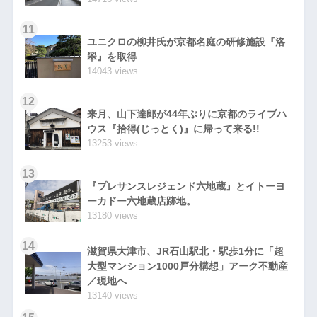
11
ユニクロの柳井氏が京都名庭の研修施設『洛
翠』を取得
14043 views
12
来月、山下達郎が44年ぶりに京都のライブハ
ウス『拾得(じっとく)』に帰って来る!!
13253 views
13
『プレサンスレジェンド六地蔵』とイトーヨ
ーカドー六地蔵店跡地。
13180 views
14
滋賀県大津市、JR石山駅北・駅歩1分に「超
大型マンション1000戸分構想」アーク不動産
／現地へ
13140 views