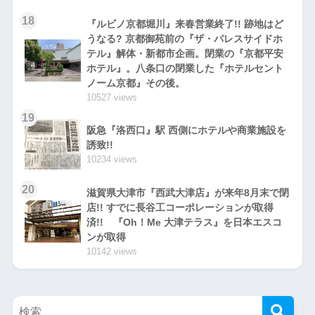
18
『ルビノ京都堀川』来春営業終了!! 跡地はど
うなる? 京都御苑前の『ザ・パレスサイドホ
テル』解体・新都市企画。閉業の『京都平安
ホテル』。八条口の閉業した『ホテルセント
ノーム京都』その後。
10527 views
19
阪急『洛西口』駅 西側にホテルや商業施設を
誘致!!
10234 views
20
滋賀県大津市『西武大津店』が来年8月末で閉
店!! すでに長谷工コーポレーションが取得
済!! 『Oh！Me 大津テラス』を日本エスコ
ンが取得
10142 views