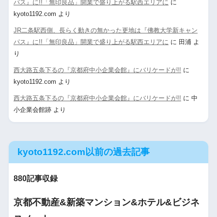
パス』に!!「無印良品」開業で盛り上がる駅西エリアに
に
kyoto1192.com
より
JR二条駅西側、長らく動きの無かった更地は『佛教大学新キャン
パス』に!!「無印良品」開業で盛り上がる駅西エリアに
に
田浦
よ
り
西大路五条下るの『京都府中小企業会館』にバリケードが!!
に
kyoto1192.com
より
西大路五条下るの『京都府中小企業会館』にバリケードが!!
に
中
小企業会館跡
より
kyoto1192.com以前の過去記事
880記事収録
京都不動産&新築マンション&ホテル&ビジネ