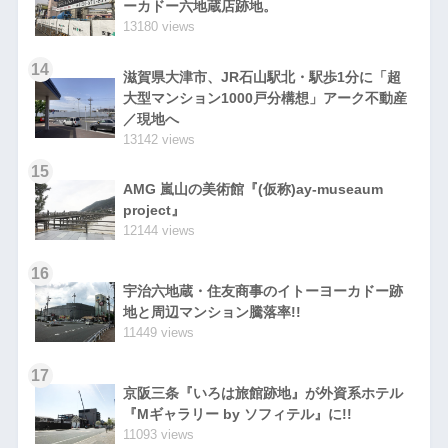
ーカドー六地蔵店跡地。
13180 views
14
滋賀県大津市、JR石山駅北・駅歩1分に「超
大型マンション1000戸分構想」アーク不動産
／現地へ
13142 views
15
AMG 嵐山の美術館『(仮称)ay-museaum
project』
12144 views
16
宇治六地蔵・住友商事のイトーヨーカドー跡
地と周辺マンション騰落率!!
11449 views
17
京阪三条『いろは旅館跡地』が外資系ホテル
『Mギャラリー by ソフィテル』に!!
11093 views