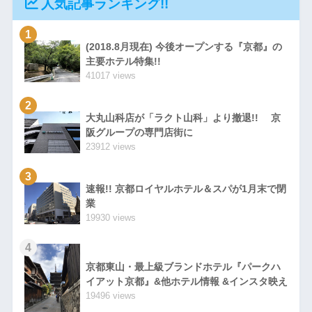
人気記事ランキング!!
1
(2018.8月現在) 今後オープンする『京都』の
主要ホテル特集!!
41017 views
2
大丸山科店が「ラクト山科」より撤退!! 京
阪グループの専門店街に
23912 views
3
速報!! 京都ロイヤルホテル＆スパが1月末で閉
業
19930 views
4
京都東山・最上級ブランドホテル『パークハ
イアット京都』&他ホテル情報 &インスタ映え
19496 views