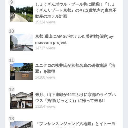
9
しょうざんボウル・プール共に閉業!! 『しょ
うざんリゾート京都』のそば(敷地内?)東急不
動産のホテル計画
15324 views
10
京都 嵐山にAMGがホテル& 美術館(仮称)ay-
museum project
14717 views
11
ユニクロの柳井氏が京都名庭の研修施設『洛
翠』を取得
14108 views
12
来月、山下達郎が44年ぶりに京都のライブハ
ウス『拾得(じっとく)』に帰って来る!!
13254 views
13
『プレサンスレジェンド六地蔵』とイトーヨ