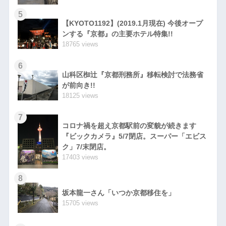
5
【KYOTO1192】(2019.1月現在) 今後オープ
ンする『京都』の主要ホテル特集!!
18765 views
6
山科区椥辻『京都刑務所』移転検討で法務省
が前向き!!
18125 views
7
コロナ禍を超え京都駅前の変貌が続きます
『ビックカメラ』5/7閉店。スーパー「エビス
ク」7/末閉店。
17403 views
8
坂本龍一さん「いつか京都移住を」
15705 views