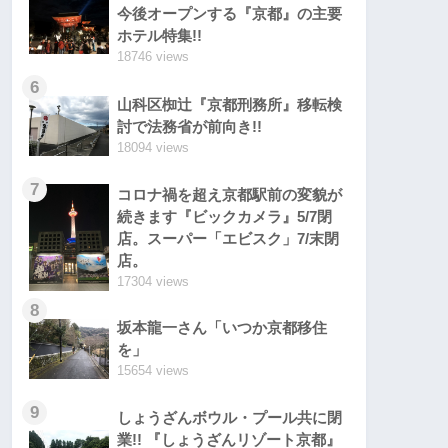
今後オープンする『京都』の主要
ホテル特集!!
18746 views
6
山科区椥辻『京都刑務所』移転検
討で法務省が前向き!!
18094 views
7
コロナ禍を超え京都駅前の変貌が
続きます『ビックカメラ』5/7閉
店。スーパー「エビスク」7/末閉
店。
17304 views
8
坂本龍一さん「いつか京都移住
を」
15654 views
9
しょうざんボウル・プール共に閉
業!! 『しょうざんリゾート京都』