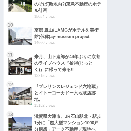
のそば(敷地内?)東急不動産のホテ
ル計画
15054 views
10
京都 嵐山にAMGがホテル& 美術
館(仮称)ay-museum project
14660 views
11
来月、山下達郎が44年ぶりに京都
のライブハウス『拾得(じっと
く)』に帰って来る!!
13215 views
12
『プレサンスレジェンド六地蔵』
とイトーヨーカドー六地蔵店跡
地。
13152 views
13
滋賀県大津市、JR石山駅北・駅歩
1分に「超大型マンション1000戸
分構想」アーク不動産／現地へ