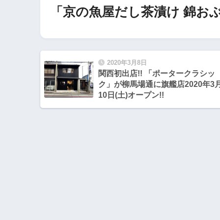
「京の魚屋だし茶漬け 錦お
2020年3月8日
関西初出店!! 「ポータークラシッ
ク」が柳馬場通に旗艦店2020年3
10日(土)オープン!!