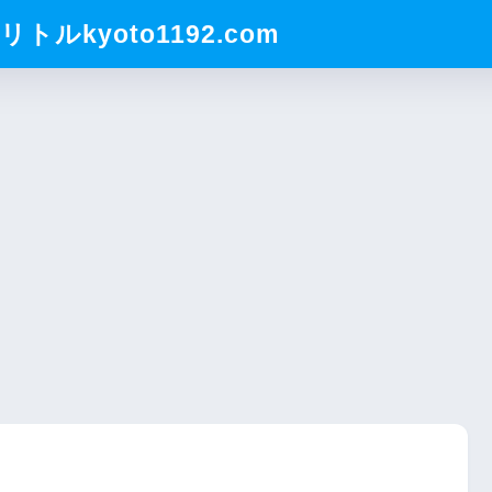
ルkyoto1192.com