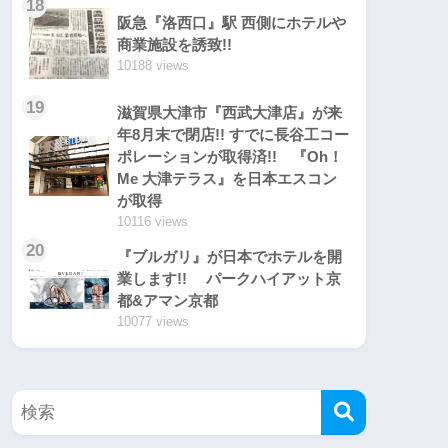
18
阪急『洛西口』駅 西側にホテルや
商業施設を誘致!!
10188 views
19
滋賀県大津市『西武大津店』が来
年8月末で閉店!! すでに長谷工コー
ポレーションが取得済!! 『Oh！
Me 大津テラス』を日本エスコン
が取得
10116 views
20
『ブルガリ』が日本でホテルを開
業します!! パークハイアット京
都&アマン京都
10077 views