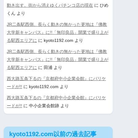
動き出す。街から消えゆくパチンコ店の現在
に
ひめ
くん
より
JR二条駅西側、長らく動きの無かった更地は『佛教
大学新キャンパス』に!!「無印良品」開業で盛り上が
る駅西エリアに
に
kyoto1192.com
より
JR二条駅西側、長らく動きの無かった更地は『佛教
大学新キャンパス』に!!「無印良品」開業で盛り上が
る駅西エリアに
に
田浦
より
西大路五条下るの『京都府中小企業会館』にバリケ
ードが!!
に
kyoto1192.com
より
西大路五条下るの『京都府中小企業会館』にバリケ
ードが!!
に
中小企業会館跡
より
kyoto1192.com以前の過去記事