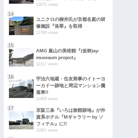
13071 views
14
ユニクロの柳井氏が京都名庭の研
修施設『洛翠』を取得
12780 views
15
AMG 嵐山の美術館『(仮称)ay-
museaum project』
12117 views
16
宇治六地蔵・住友商事のイトーヨ
ーカドー跡地と周辺マンション騰
落率!!
11409 views
17
京阪三条『いろは旅館跡地』が外
資系ホテル『Mギャラリー by ソ
フィテル』に!!
11061 views