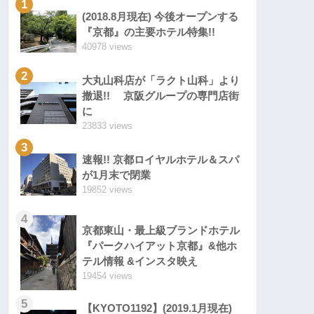
1
(2018.8月現在) 今後オープンする
『京都』の主要ホテル特集!!
40978 views
2
大丸山科店が「ラクト山科」より
撤退!! 京阪グループの専門店街
に
23833 views
3
速報!! 京都ロイヤルホテル＆スパ
が1月末で閉業
19852 views
4
京都東山・最上級ブランドホテル
『パークハイアット京都』&他ホ
テル情報 &インスタ映え
19454 views
5
【KYOTO1192】(2019.1月現在)