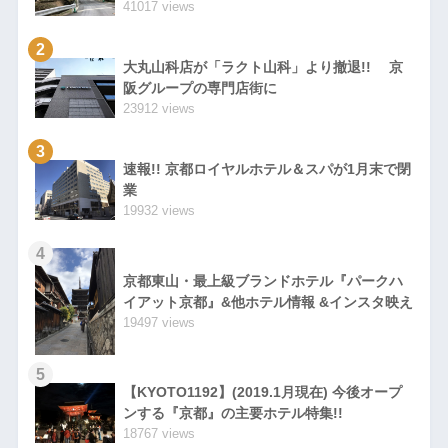
41017 views
2
大丸山科店が「ラクト山科」より撤退!! 京
阪グループの専門店街に
23912 views
3
速報!! 京都ロイヤルホテル＆スパが1月末で閉
業
19932 views
4
京都東山・最上級ブランドホテル『パークハ
イアット京都』&他ホテル情報 &インスタ映え
19497 views
5
【KYOTO1192】(2019.1月現在) 今後オープ
ンする『京都』の主要ホテル特集!!
18767 views