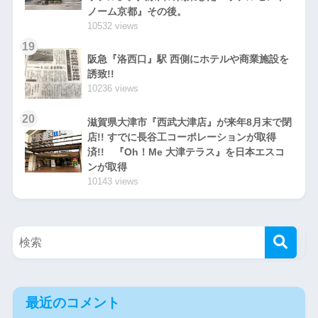
ノーム京都』その後。
10532 views
19
阪急『洛西口』駅 西側にホテルや商業施設を
誘致!!
10236 views
20
滋賀県大津市『西武大津店』が来年8月末で閉
店!! すでに長谷工コーポレーションが取得
済!! 『Oh！Me 大津テラス』を日本エスコ
ンが取得
10143 views
最近のコメント