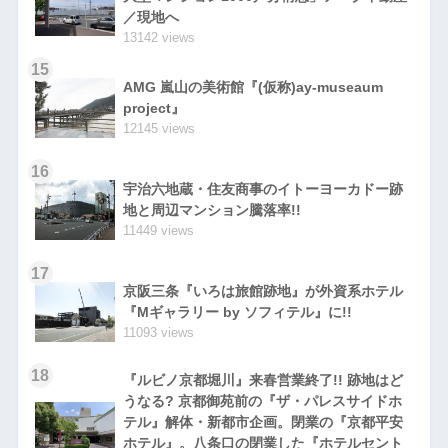
／現地へ
13142 views
15
AMG 嵐山の美術館『(仮称)ay-museaum
project』
12145 views
16
宇治六地蔵・住友商事のイトーヨーカドー跡
地と周辺マンション騰落率!!
11449 views
17
京阪三条『いろは旅館跡地』が外資系ホテル
『Mギャラリー by ソフィテル』に!!
11093 views
18
『ルビノ京都堀川』来春営業終了!! 跡地はど
うなる? 京都御苑前の『ザ・パレスサイドホ
テル』解体・新都市企画。閉業の『京都平安
ホテル』。八条口の閉業した『ホテルセント