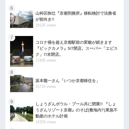
6
山科区椥辻『京都刑務所』移転検討で法務省
が前向き!!
18125 views
7
コロナ禍を超え京都駅前の変貌が続きます
『ビックカメラ』5/7閉店。スーパー「エビス
ク」7/末閉店。
17405 views
8
坂本龍一さん「いつか京都移住を」
15710 views
9
しょうざんボウル・プール共に閉業!! 『しょ
うざんリゾート京都』のそば(敷地内?)東急不
動産のホテル計画
15329 views