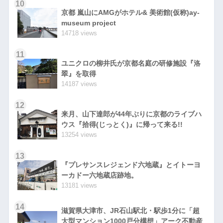
10
京都 嵐山にAMGがホテル& 美術館(仮称)ay-
museum project
14718 views
11
ユニクロの柳井氏が京都名庭の研修施設『洛
翠』を取得
14187 views
12
来月、山下達郎が44年ぶりに京都のライブハ
ウス『拾得(じっとく)』に帰って来る!!
13254 views
13
『プレサンスレジェンド六地蔵』とイトーヨ
ーカドー六地蔵店跡地。
13181 views
14
滋賀県大津市、JR石山駅北・駅歩1分に「超
大型マンション1000戸分構想」アーク不動産