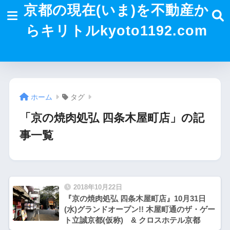
京都の現在(いま)を不動産か
らキリトルkyoto1192.com
ホーム
タグ
「京の焼肉処弘 四条木屋町店」の記
事一覧
2018年10月22日
『京の焼肉処弘 四条木屋町店』10月31日
(水)グランドオープン!! 木屋町通のザ・ゲー
ト立誠京都(仮称) & クロスホテル京都