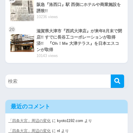
阪急『洛西口』駅 西側にホテルや商業施設を
誘致!!
10236 views
20
滋賀県大津市『西武大津店』が来年8月末で閉
店!! すでに長谷工コーポレーションが取得
済!! 『Oh！Me 大津テラス』を日本エスコ
ンが取得
10143 views
最近のコメント
「四条大宮」周辺の変化
に
kyoto1192.com
より
「四条大宮」周辺の変化
に
nl
より