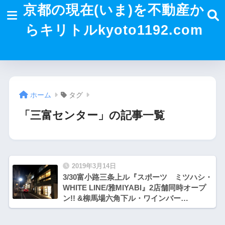
京都の現在(いま)を不動産か
らキリトルkyoto1192.com
ホーム
タグ
「三富センター」の記事一覧
2019年3月14日
3/30富小路三条上ル『スポーツ ミツハシ・
WHITE LINE/雅MIYABI』2店舗同時オープ
ン!! &柳馬場六角下ル・ワインバー
「manoir28」