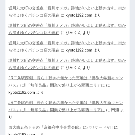
堀川丸太町の交差点「堀川オメガ」跡地がいよいよ動き出す。街か
ら消えゆくパチンコ店の現在
に
kyoto1192.com
より
堀川丸太町の交差点「堀川オメガ」跡地がいよいよ動き出す。街か
ら消えゆくパチンコ店の現在
に
ひめくん
より
堀川丸太町の交差点「堀川オメガ」跡地がいよいよ動き出す。街か
ら消えゆくパチンコ店の現在
に
kyoto1192.com
より
堀川丸太町の交差点「堀川オメガ」跡地がいよいよ動き出す。街か
ら消えゆくパチンコ店の現在
に
ひめくん
より
JR二条駅西側、長らく動きの無かった更地は『佛教大学新キャン
パス』に!!「無印良品」開業で盛り上がる駅西エリアに
に
kyoto1192.com
より
JR二条駅西側、長らく動きの無かった更地は『佛教大学新キャン
パス』に!!「無印良品」開業で盛り上がる駅西エリアに
に
田浦
よ
り
西大路五条下るの『京都府中小企業会館』にバリケードが!!
に
kyoto1192.com
より