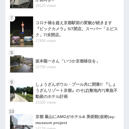
18125 views
7
コロナ禍を超え京都駅前の変貌が続きます
『ビックカメラ』5/7閉店。スーパー「エビス
ク」7/末閉店。
17404 views
8
坂本龍一さん「いつか京都移住を」
15709 views
9
しょうざんボウル・プール共に閉業!! 『しょ
うざんリゾート京都』のそば(敷地内?)東急不
動産のホテル計画
15326 views
10
京都 嵐山にAMGがホテル& 美術館(仮称)ay-
museum project
14718 views