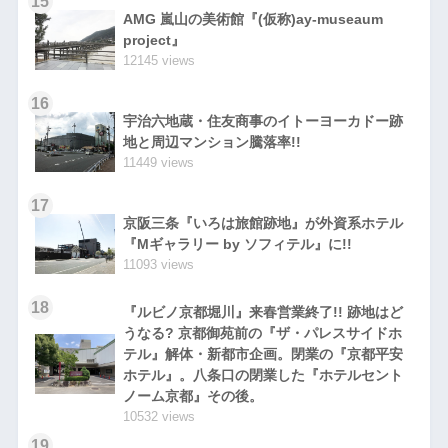
15
AMG 嵐山の美術館『(仮称)ay-museaum
project』
12145 views
16
宇治六地蔵・住友商事のイトーヨーカドー跡
地と周辺マンション騰落率!!
11449 views
17
京阪三条『いろは旅館跡地』が外資系ホテル
『Mギャラリー by ソフィテル』に!!
11093 views
18
『ルビノ京都堀川』来春営業終了!! 跡地はど
うなる? 京都御苑前の『ザ・パレスサイドホ
テル』解体・新都市企画。閉業の『京都平安
ホテル』。八条口の閉業した『ホテルセント
ノーム京都』その後。
10532 views
19