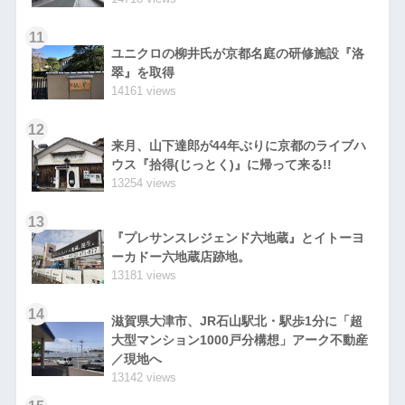
11
ユニクロの柳井氏が京都名庭の研修施設『洛
翠』を取得
14161 views
12
来月、山下達郎が44年ぶりに京都のライブハ
ウス『拾得(じっとく)』に帰って来る!!
13254 views
13
『プレサンスレジェンド六地蔵』とイトーヨ
ーカドー六地蔵店跡地。
13181 views
14
滋賀県大津市、JR石山駅北・駅歩1分に「超
大型マンション1000戸分構想」アーク不動産
／現地へ
13142 views