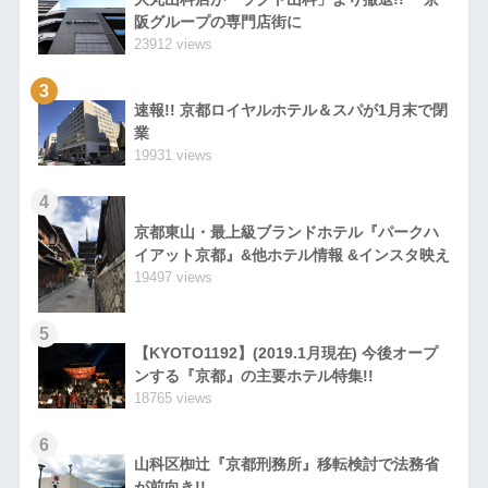
阪グループの専門店街に
23912 views
3
速報!! 京都ロイヤルホテル＆スパが1月末で閉
業
19931 views
4
京都東山・最上級ブランドホテル『パークハ
イアット京都』&他ホテル情報 &インスタ映え
19497 views
5
【KYOTO1192】(2019.1月現在) 今後オープ
ンする『京都』の主要ホテル特集!!
18765 views
6
山科区椥辻『京都刑務所』移転検討で法務省
が前向き!!