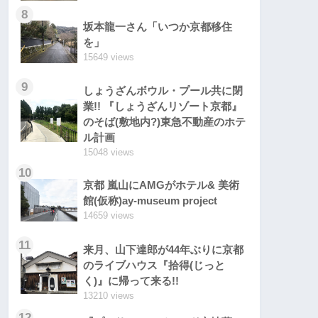
8
坂本龍一さん「いつか京都移住
を」
15649 views
9
しょうざんボウル・プール共に閉
業!! 『しょうざんリゾート京都』
のそば(敷地内?)東急不動産のホテ
ル計画
15048 views
10
京都 嵐山にAMGがホテル& 美術
館(仮称)ay-museum project
14659 views
11
来月、山下達郎が44年ぶりに京都
のライブハウス『拾得(じっと
く)』に帰って来る!!
13210 views
12