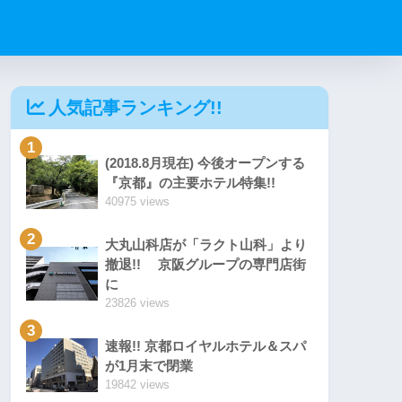
人気記事ランキング!!
1
(2018.8月現在) 今後オープンする
『京都』の主要ホテル特集!!
40975 views
2
大丸山科店が「ラクト山科」より
撤退!! 京阪グループの専門店街
に
23826 views
3
速報!! 京都ロイヤルホテル＆スパ
が1月末で閉業
19842 views