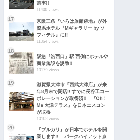
落率!!
11400 views
17
京阪三条『いろは旅館跡地』が外
資系ホテル『Mギャラリー by ソ
フィテル』に!!
11054 views
18
阪急『洛西口』駅 西側にホテルや
商業施設を誘致!!
10179 views
19
滋賀県大津市『西武大津店』が来
年8月末で閉店!! すでに長谷工コー
ポレーションが取得済!! 『Oh！
Me 大津テラス』を日本エスコン
が取得
10108 views
20
『ブルガリ』が日本でホテルを開
業します!! パークハイアット京