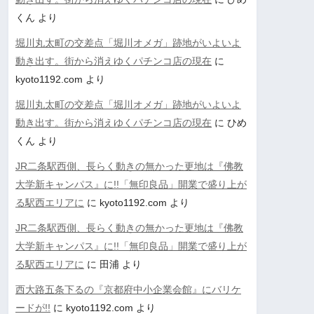
くん
より
堀川丸太町の交差点「堀川オメガ」跡地がいよいよ
動き出す。街から消えゆくパチンコ店の現在
に
kyoto1192.com
より
堀川丸太町の交差点「堀川オメガ」跡地がいよいよ
動き出す。街から消えゆくパチンコ店の現在
に
ひめ
くん
より
JR二条駅西側、長らく動きの無かった更地は『佛教
大学新キャンパス』に!!「無印良品」開業で盛り上が
る駅西エリアに
に
kyoto1192.com
より
JR二条駅西側、長らく動きの無かった更地は『佛教
大学新キャンパス』に!!「無印良品」開業で盛り上が
る駅西エリアに
に
田浦
より
西大路五条下るの『京都府中小企業会館』にバリケ
ードが!!
に
kyoto1192.com
より