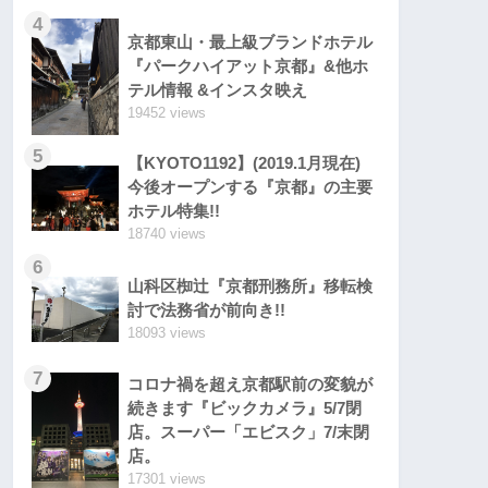
4
京都東山・最上級ブランドホテル
『パークハイアット京都』&他ホ
テル情報 &インスタ映え
19452 views
5
【KYOTO1192】(2019.1月現在)
今後オープンする『京都』の主要
ホテル特集!!
18740 views
6
山科区椥辻『京都刑務所』移転検
討で法務省が前向き!!
18093 views
7
コロナ禍を超え京都駅前の変貌が
続きます『ビックカメラ』5/7閉
店。スーパー「エビスク」7/末閉
店。
17301 views