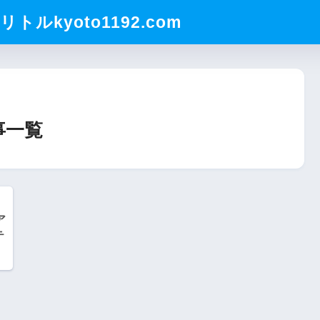
ルkyoto1192.com
事一覧
ア
テ