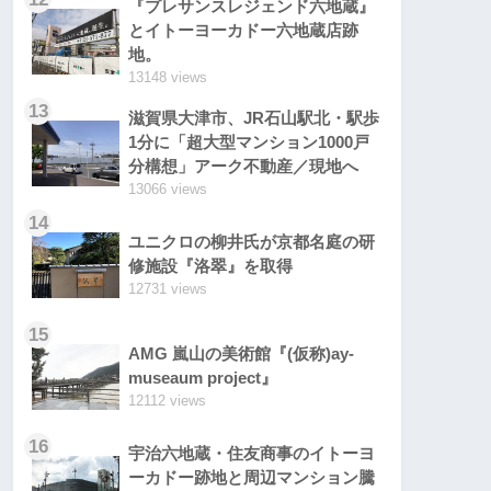
『プレサンスレジェンド六地蔵』
とイトーヨーカドー六地蔵店跡
地。
13148 views
13
滋賀県大津市、JR石山駅北・駅歩
1分に「超大型マンション1000戸
分構想」アーク不動産／現地へ
13066 views
14
ユニクロの柳井氏が京都名庭の研
修施設『洛翠』を取得
12731 views
15
AMG 嵐山の美術館『(仮称)ay-
museaum project』
12112 views
16
宇治六地蔵・住友商事のイトーヨ
ーカドー跡地と周辺マンション騰