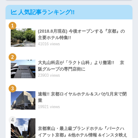
人気記事ランキング!!
1
(2018.8月現在) 今後オープンする『京都』の
主要ホテル特集!!
41016 views
2
大丸山科店が「ラクト山科」より撤退!! 京
阪グループの専門店街に
23903 views
3
速報!! 京都ロイヤルホテル＆スパが1月末で閉
業
19921 views
4
京都東山・最上級ブランドホテル『パークハ
イアット京都』&他ホテル情報 &インスタ映え