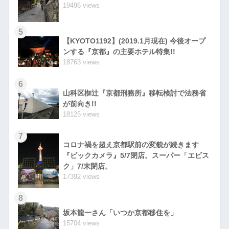
19496 views
5
【KYOTO1192】(2019.1月現在) 今後オープ
ンする『京都』の主要ホテル特集!!
18763 views
6
山科区椥辻『京都刑務所』移転検討で法務省
が前向き!!
18125 views
7
コロナ禍を超え京都駅前の変貌が続きます
『ビックカメラ』5/7閉店。スーパー「エビス
ク」7/末閉店。
17392 views
8
坂本龍一さん「いつか京都移住を」
15704 views