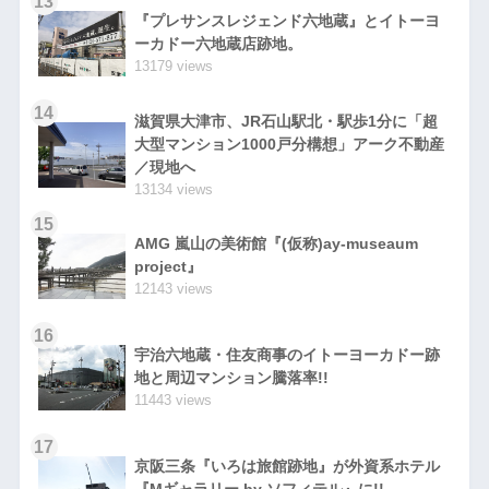
13
『プレサンスレジェンド六地蔵』とイトーヨ
ーカドー六地蔵店跡地。
13179 views
14
滋賀県大津市、JR石山駅北・駅歩1分に「超
大型マンション1000戸分構想」アーク不動産
／現地へ
13134 views
15
AMG 嵐山の美術館『(仮称)ay-museaum
project』
12143 views
16
宇治六地蔵・住友商事のイトーヨーカドー跡
地と周辺マンション騰落率!!
11443 views
17
京阪三条『いろは旅館跡地』が外資系ホテル