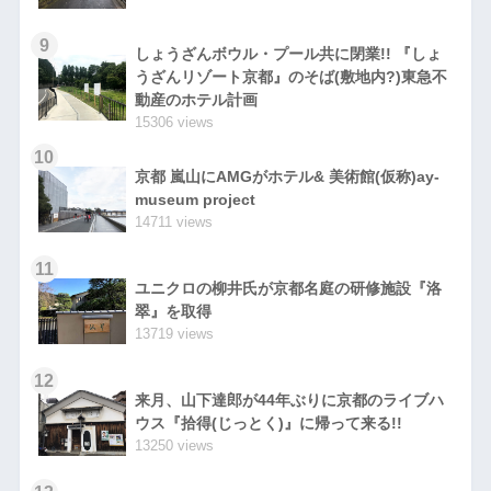
9
しょうざんボウル・プール共に閉業!! 『しょ
うざんリゾート京都』のそば(敷地内?)東急不
動産のホテル計画
15306 views
10
京都 嵐山にAMGがホテル& 美術館(仮称)ay-
museum project
14711 views
11
ユニクロの柳井氏が京都名庭の研修施設『洛
翠』を取得
13719 views
12
来月、山下達郎が44年ぶりに京都のライブハ
ウス『拾得(じっとく)』に帰って来る!!
13250 views