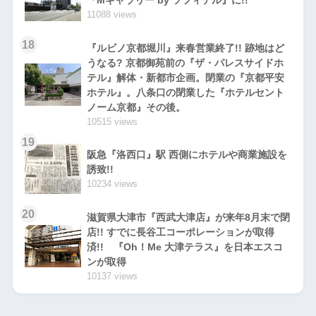
『Mギャラリー by ソフィテル』に!!
11088 views
18
『ルビノ京都堀川』来春営業終了!! 跡地はど
うなる? 京都御苑前の『ザ・パレスサイドホ
テル』解体・新都市企画。閉業の『京都平安
ホテル』。八条口の閉業した『ホテルセント
ノーム京都』その後。
10515 views
19
阪急『洛西口』駅 西側にホテルや商業施設を
誘致!!
10234 views
20
滋賀県大津市『西武大津店』が来年8月末で閉
店!! すでに長谷工コーポレーションが取得
済!! 『Oh！Me 大津テラス』を日本エスコ
ンが取得
10137 views