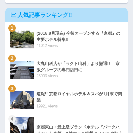
人気記事ランキング!!
1
(2018.8月現在) 今後オープンする『京都』の
主要ホテル特集!!
41012 views
2
大丸山科店が「ラクト山科」より撤退!! 京
阪グループの専門店街に
23903 views
3
速報!! 京都ロイヤルホテル＆スパが1月末で閉
業
19921 views
4
京都東山・最上級ブランドホテル『パークハ