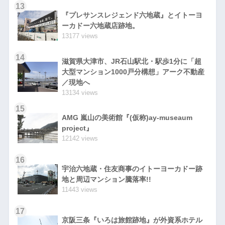
13
『プレサンスレジェンド六地蔵』とイトーヨ
ーカドー六地蔵店跡地。
13177 views
14
滋賀県大津市、JR石山駅北・駅歩1分に「超
大型マンション1000戸分構想」アーク不動産
／現地へ
13134 views
15
AMG 嵐山の美術館『(仮称)ay-museaum
project』
12142 views
16
宇治六地蔵・住友商事のイトーヨーカドー跡
地と周辺マンション騰落率!!
11443 views
17
京阪三条『いろは旅館跡地』が外資系ホテル