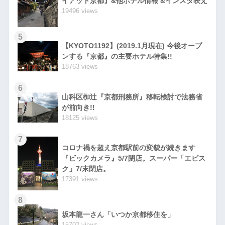
イアット京都』&他ホテル情報 &インスタ映え
19496 views
5
【KYOTO1192】(2019.1月現在) 今後オープ
ンする『京都』の主要ホテル特集!!
18763 views
6
山科区椥辻『京都刑務所』移転検討で法務省
が前向き!!
18125 views
7
コロナ禍を超え京都駅前の変貌が続きます
『ビックカメラ』5/7閉店。スーパー「エビス
ク」7/末閉店。
17391 views
8
坂本龍一さん「いつか京都移住を」
15702 views