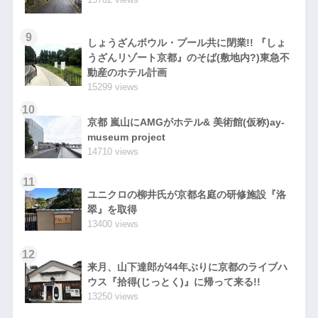
9
しょうざんボウル・プール共に閉業!! 『しょ
うざんリゾート京都』のそば(敷地内?)東急不
動産のホテル計画
15299 views
10
京都 嵐山にAMGがホテル& 美術館(仮称)ay-
museum project
14710 views
11
ユニクロの柳井氏が京都名庭の研修施設『洛
翠』を取得
13400 views
12
来月、山下達郎が44年ぶりに京都のライブハ
ウス『拾得(じっとく)』に帰って来る!!
13250 views