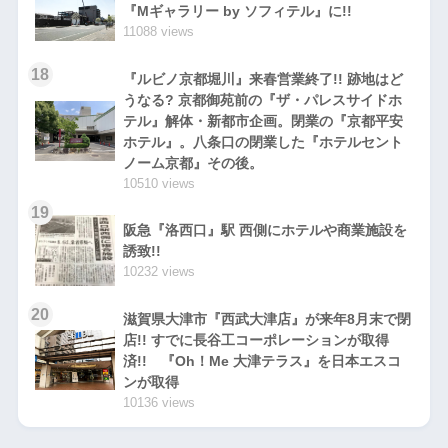
『Mギャラリー by ソフィテル』に!!
11088 views
18
『ルビノ京都堀川』来春営業終了!! 跡地はど
うなる? 京都御苑前の『ザ・パレスサイドホ
テル』解体・新都市企画。閉業の『京都平安
ホテル』。八条口の閉業した『ホテルセント
ノーム京都』その後。
10510 views
19
阪急『洛西口』駅 西側にホテルや商業施設を
誘致!!
10232 views
20
滋賀県大津市『西武大津店』が来年8月末で閉
店!! すでに長谷工コーポレーションが取得
済!! 『Oh！Me 大津テラス』を日本エスコ
ンが取得
10136 views