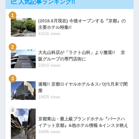
人気記事ランキング!!
1
(2018.8月現在) 今後オープンする『京都』の
主要ホテル特集!!
41016 views
2
大丸山科店が「ラクト山科」より撤退!! 京
阪グループの専門店街に
23910 views
3
速報!! 京都ロイヤルホテル＆スパが1月末で閉
業
19928 views
4
京都東山・最上級ブランドホテル『パークハ
イアット京都』&他ホテル情報 &インスタ映え
19496 views