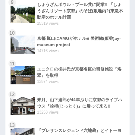
9
しょうざんボウル・プール共に閉業!! 『しょ
うざんリゾート京都』のそば(敷地内?)東急不
動産のホテル計画
15319 views
10
京都 嵐山にAMGがホテル& 美術館(仮称)ay-
museum project
14716 views
11
ユニクロの柳井氏が京都名庭の研修施設『洛
翠』を取得
13974 views
12
来月、山下達郎が44年ぶりに京都のライブハ
ウス『拾得(じっとく)』に帰って来る!!
13253 views
13
『プレサンスレジェンド六地蔵』とイトーヨ