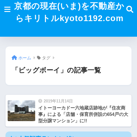
京都の現在(いま)を不動産か
らキリトルkyoto1192.com
ホーム
タグ
「ビッグボーイ」の記事一覧
2019年11月14日
イトーヨーカドー六地蔵店跡地が『住友商
事』による「店舗・保育所併設の654戸の大
型分譲マンション」に!!