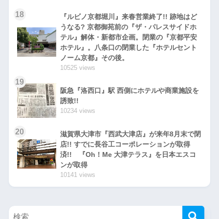
18
『ルビノ京都堀川』来春営業終了!! 跡地はど
うなる? 京都御苑前の『ザ・パレスサイドホ
テル』解体・新都市企画。閉業の『京都平安
ホテル』。八条口の閉業した『ホテルセント
ノーム京都』その後。
10525 views
19
阪急『洛西口』駅 西側にホテルや商業施設を
誘致!!
10234 views
20
滋賀県大津市『西武大津店』が来年8月末で閉
店!! すでに長谷工コーポレーションが取得
済!! 『Oh！Me 大津テラス』を日本エスコ
ンが取得
10141 views