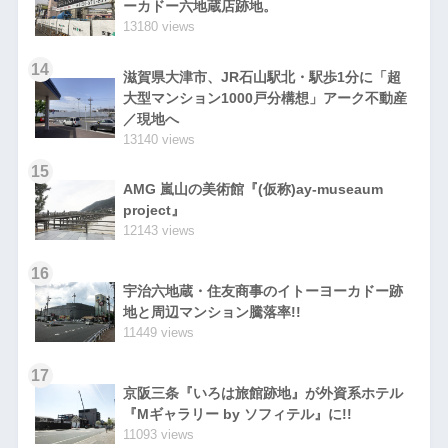
ーカドー六地蔵店跡地。
13180 views
14
滋賀県大津市、JR石山駅北・駅歩1分に「超
大型マンション1000戸分構想」アーク不動産
／現地へ
13140 views
15
AMG 嵐山の美術館『(仮称)ay-museaum
project』
12143 views
16
宇治六地蔵・住友商事のイトーヨーカドー跡
地と周辺マンション騰落率!!
11449 views
17
京阪三条『いろは旅館跡地』が外資系ホテル
『Mギャラリー by ソフィテル』に!!
11093 views