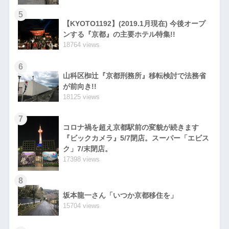
5
【KYOTO1192】(2019.1月現在) 今後オープ
ンする『京都』の主要ホテル特集!!
18764 views
6
山科区椥辻『京都刑務所』移転検討で法務省
が前向き!!
18125 views
7
コロナ禍を超え京都駅前の変貌が続きます
『ビックカメラ』5/7閉店。スーパー「エビス
ク」7/末閉店。
17398 views
8
坂本龍一さん「いつか京都移住を」
15704 views