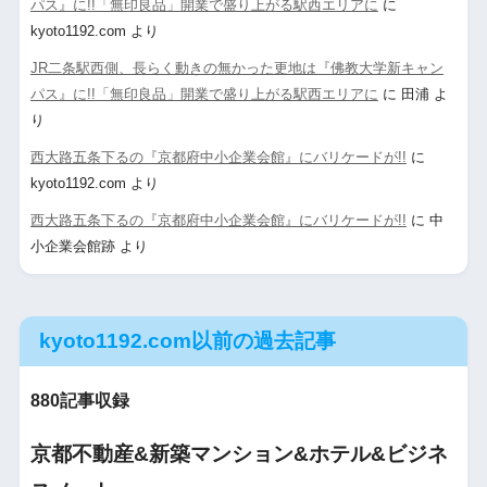
パス』に!!「無印良品」開業で盛り上がる駅西エリアに
に
kyoto1192.com
より
JR二条駅西側、長らく動きの無かった更地は『佛教大学新キャン
パス』に!!「無印良品」開業で盛り上がる駅西エリアに
に
田浦
よ
り
西大路五条下るの『京都府中小企業会館』にバリケードが!!
に
kyoto1192.com
より
西大路五条下るの『京都府中小企業会館』にバリケードが!!
に
中
小企業会館跡
より
kyoto1192.com以前の過去記事
880記事収録
京都不動産&新築マンション&ホテル&ビジネ