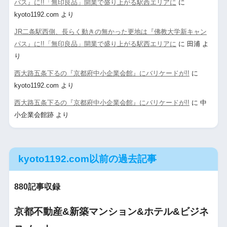
パス』に!!「無印良品」開業で盛り上がる駅西エリアに
に
kyoto1192.com
より
JR二条駅西側、長らく動きの無かった更地は『佛教大学新キャン
パス』に!!「無印良品」開業で盛り上がる駅西エリアに
に
田浦
よ
り
西大路五条下るの『京都府中小企業会館』にバリケードが!!
に
kyoto1192.com
より
西大路五条下るの『京都府中小企業会館』にバリケードが!!
に
中
小企業会館跡
より
kyoto1192.com以前の過去記事
880記事収録
京都不動産&新築マンション&ホテル&ビジネ