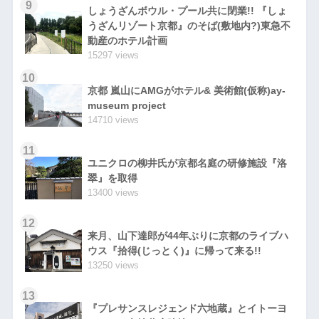
9
しょうざんボウル・プール共に閉業!! 『しょ
うざんリゾート京都』のそば(敷地内?)東急不
動産のホテル計画
15297 views
10
京都 嵐山にAMGがホテル& 美術館(仮称)ay-
museum project
14710 views
11
ユニクロの柳井氏が京都名庭の研修施設『洛
翠』を取得
13400 views
12
来月、山下達郎が44年ぶりに京都のライブハ
ウス『拾得(じっとく)』に帰って来る!!
13250 views
13
『プレサンスレジェンド六地蔵』とイトーヨ