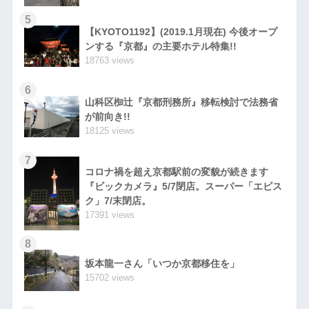
5
【KYOTO1192】(2019.1月現在) 今後オープ
ンする『京都』の主要ホテル特集!!
18763 views
6
山科区椥辻『京都刑務所』移転検討で法務省
が前向き!!
18125 views
7
コロナ禍を超え京都駅前の変貌が続きます
『ビックカメラ』5/7閉店。スーパー「エビス
ク」7/末閉店。
17391 views
8
坂本龍一さん「いつか京都移住を」
15702 views