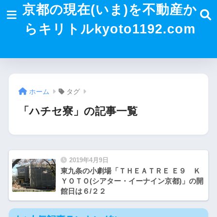
京都の現在(いま)を不動産か
らキリトルkyoto1192.com
ホーム
タグ
「ハチセ寮」の記事一覧
2019年4月9日
東九条の小劇場「ＴＨＥＡＴＲＥ Ｅ９ Ｋ
ＹＯＴＯ(シアター・イーナイン京都)」の開
館日は６/２２