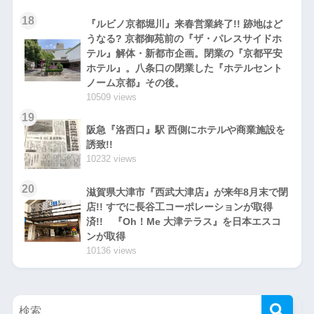
18
『ルビノ京都堀川』来春営業終了!! 跡地はど
うなる? 京都御苑前の『ザ・パレスサイドホ
テル』解体・新都市企画。閉業の『京都平安
ホテル』。八条口の閉業した『ホテルセント
ノーム京都』その後。
10509 views
19
阪急『洛西口』駅 西側にホテルや商業施設を
誘致!!
10232 views
20
滋賀県大津市『西武大津店』が来年8月末で閉
店!! すでに長谷工コーポレーションが取得
済!! 『Oh！Me 大津テラス』を日本エスコ
ンが取得
10136 views