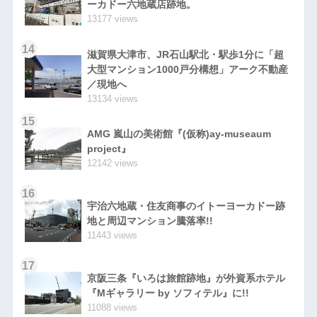
ーカドー六地蔵店跡地。
13177 views
14
滋賀県大津市、JR石山駅北・駅歩1分に「超
大型マンション1000戸分構想」アーク不動産
／現地へ
13134 views
15
AMG 嵐山の美術館『(仮称)ay-museaum
project』
12142 views
16
宇治六地蔵・住友商事のイトーヨーカドー跡
地と周辺マンション騰落率!!
11443 views
17
京阪三条『いろは旅館跡地』が外資系ホテル
『Mギャラリー by ソフィテル』に!!
11088 views