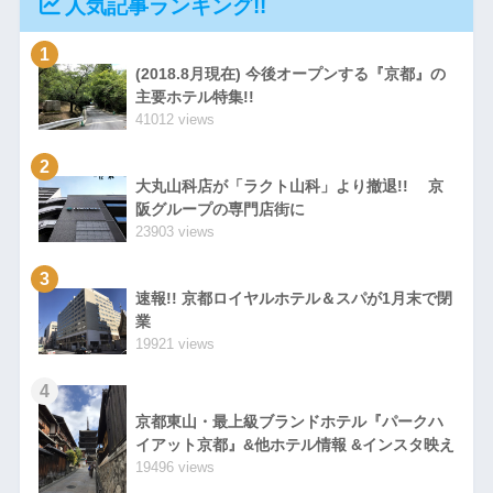
人気記事ランキング!!
1
(2018.8月現在) 今後オープンする『京都』の
主要ホテル特集!!
41012 views
2
大丸山科店が「ラクト山科」より撤退!! 京
阪グループの専門店街に
23903 views
3
速報!! 京都ロイヤルホテル＆スパが1月末で閉
業
19921 views
4
京都東山・最上級ブランドホテル『パークハ
イアット京都』&他ホテル情報 &インスタ映え
19496 views