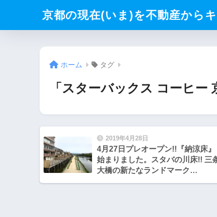
京都の現在(いま)を不動産からキリト
ホーム
タグ
「スターバックス コーヒー
2019年4月28日
4月27日プレオープン!!『納涼床』
始まりました。スタバの川床!! 三
大橋の新たなランドマーク
『PONTONITE KYOTO
SANJO（ポントニテ京都三条）』
に 弘の新ブランド『和牛ステーキ
弘』