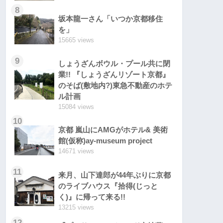
8
坂本龍一さん「いつか京都移住
を」
15665 views
9
しょうざんボウル・プール共に閉
業!! 『しょうざんリゾート京都』
のそば(敷地内?)東急不動産のホテ
ル計画
15084 views
10
京都 嵐山にAMGがホテル& 美術
館(仮称)ay-museum project
14671 views
11
来月、山下達郎が44年ぶりに京都
のライブハウス『拾得(じっと
く)』に帰って来る!!
13215 views
12