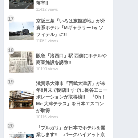
落率!!
11412 views
17
京阪三条『いろは旅館跡地』が外
資系ホテル『Mギャラリー by ソ
フィテル』に!!
11062 views
18
阪急『洛西口』駅 西側にホテルや
商業施設を誘致!!
10190 views
19
滋賀県大津市『西武大津店』が来
年8月末で閉店!! すでに長谷工コー
ポレーションが取得済!! 『Oh！
Me 大津テラス』を日本エスコン
が取得
10116 views
20
『ブルガリ』が日本でホテルを開
業します!! パークハイアット京