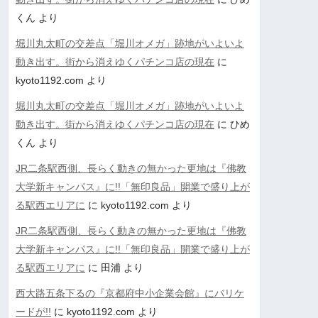
くん
より
堀川丸太町の交差点「堀川オメガ」跡地がいよいよ
動き出す。街から消えゆくパチンコ店の現在
に
kyoto1192.com
より
堀川丸太町の交差点「堀川オメガ」跡地がいよいよ
動き出す。街から消えゆくパチンコ店の現在
に
ひめ
くん
より
JR二条駅西側、長らく動きの無かった更地は『佛教
大学新キャンパス』に!!「無印良品」開業で盛り上が
る駅西エリアに
に
kyoto1192.com
より
JR二条駅西側、長らく動きの無かった更地は『佛教
大学新キャンパス』に!!「無印良品」開業で盛り上が
る駅西エリアに
に
田浦
より
西大路五条下るの『京都府中小企業会館』にバリケ
ードが!!
に
kyoto1192.com
より