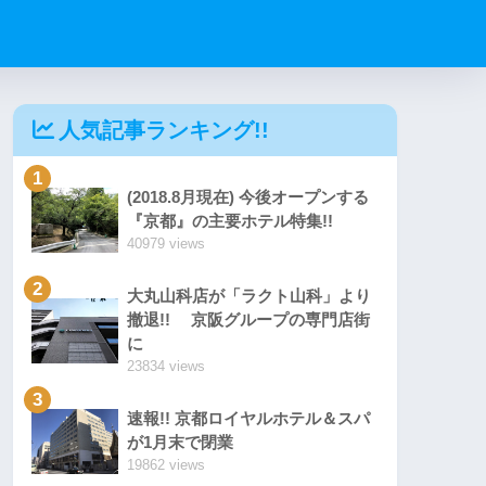
人気記事ランキング!!
1
(2018.8月現在) 今後オープンする
『京都』の主要ホテル特集!!
40979 views
2
大丸山科店が「ラクト山科」より
撤退!! 京阪グループの専門店街
に
23834 views
3
速報!! 京都ロイヤルホテル＆スパ
が1月末で閉業
19862 views