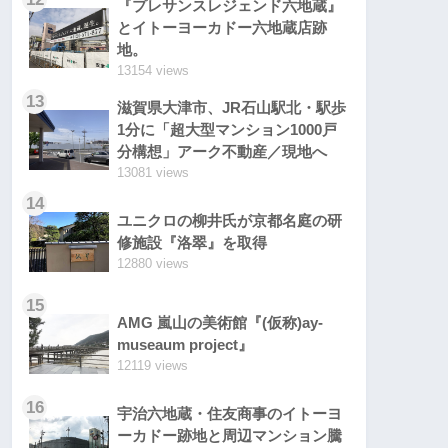
『プレサンスレジェンド六地蔵』
とイトーヨーカドー六地蔵店跡
地。
13154 views
13
滋賀県大津市、JR石山駅北・駅歩
1分に「超大型マンション1000戸
分構想」アーク不動産／現地へ
13081 views
14
ユニクロの柳井氏が京都名庭の研
修施設『洛翠』を取得
12880 views
15
AMG 嵐山の美術館『(仮称)ay-
museaum project』
12119 views
16
宇治六地蔵・住友商事のイトーヨ
ーカドー跡地と周辺マンション騰