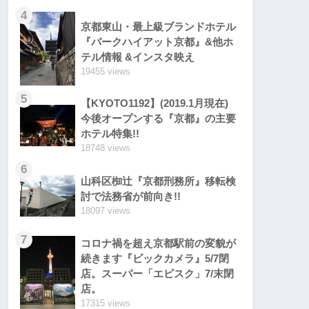
4
京都東山・最上級ブランドホテル
『パークハイアット京都』&他ホ
テル情報 &インスタ映え
19455 views
5
【KYOTO1192】(2019.1月現在)
今後オープンする『京都』の主要
ホテル特集!!
18748 views
6
山科区椥辻『京都刑務所』移転検
討で法務省が前向き!!
18097 views
7
コロナ禍を超え京都駅前の変貌が
続きます『ビックカメラ』5/7閉
店。スーパー「エビスク」7/末閉
店。
17315 views