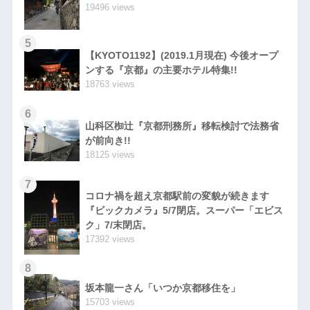
19496 views
5
【KYOTO1192】(2019.1月現在) 今後オープ
ンする『京都』の主要ホテル特集!!
18763 views
6
山科区椥辻『京都刑務所』移転検討で法務省
が前向き!!
18125 views
7
コロナ禍を超え京都駅前の変貌が続きます
『ビックカメラ』5/7閉店。スーパー「エビス
ク」7/末閉店。
17392 views
8
坂本龍一さん「いつか京都移住を」
15703 views