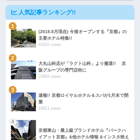
都レジデンス御所東』
人気記事ランキング!!
1
(2018.8月現在) 今後オープンする『京都』の
主要ホテル特集!!
41015 views
2
大丸山科店が「ラクト山科」より撤退!! 京
阪グループの専門店街に
23903 views
3
速報!! 京都ロイヤルホテル＆スパが1月末で閉
業
19921 views
4
京都東山・最上級ブランドホテル『パークハ
イアット京都』&他ホテル情報 &インスタ映え