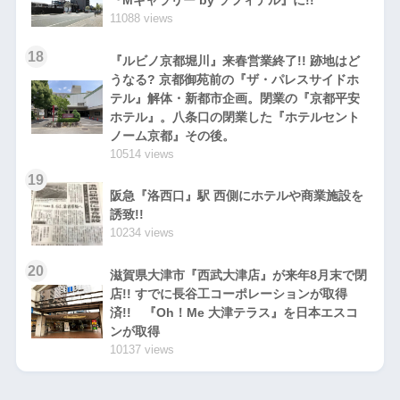
『Mギャラリー by ソフィテル』に!!
11088 views
18
『ルビノ京都堀川』来春営業終了!! 跡地はど
うなる? 京都御苑前の『ザ・パレスサイドホ
テル』解体・新都市企画。閉業の『京都平安
ホテル』。八条口の閉業した『ホテルセント
ノーム京都』その後。
10514 views
19
阪急『洛西口』駅 西側にホテルや商業施設を
誘致!!
10234 views
20
滋賀県大津市『西武大津店』が来年8月末で閉
店!! すでに長谷工コーポレーションが取得
済!! 『Oh！Me 大津テラス』を日本エスコ
ンが取得
10137 views