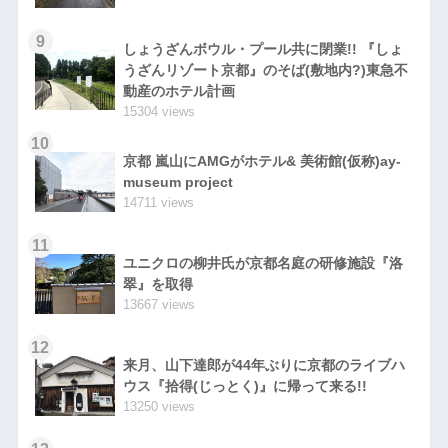
9
しょうざんボウル・プール共に閉業!! 『しょ
うざんリゾート京都』のそば(敷地内?)東急不
動産のホテル計画
15304 views
10
京都 嵐山にAMGがホテル& 美術館(仮称)ay-
museum project
14711 views
11
ユニクロの柳井氏が京都名庭の研修施設『洛
翠』を取得
13667 views
12
来月、山下達郎が44年ぶりに京都のライブハ
ウス『拾得(じっとく)』に帰って来る!!
13250 views