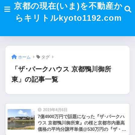
京都の現在(いま)を不動産か
らキリトルkyoto1192.com
ホーム
タグ
「ザ･パークハウス 京都鴨川御所
東」の記事一覧
2019年4月6日
7億4900万円で話題になった『ザ･パークハ
ウス 京都鴨川御所東』の桜と京都市内最高
価格の平均分譲坪単価@530万円の『ザ・京