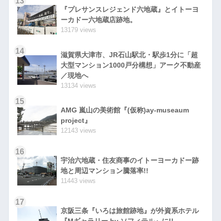
13
『プレサンスレジェンド六地蔵』とイトーヨ
ーカドー六地蔵店跡地。
13179 views
14
滋賀県大津市、JR石山駅北・駅歩1分に「超
大型マンション1000戸分構想」アーク不動産
／現地へ
13134 views
15
AMG 嵐山の美術館『(仮称)ay-museaum
project』
12143 views
16
宇治六地蔵・住友商事のイトーヨーカドー跡
地と周辺マンション騰落率!!
11443 views
17
京阪三条『いろは旅館跡地』が外資系ホテル