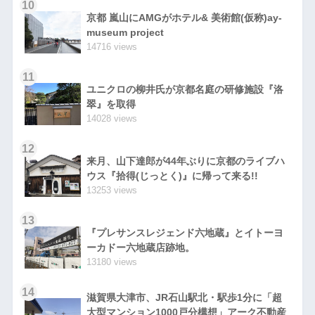
10
京都 嵐山にAMGがホテル& 美術館(仮称)ay-
museum project
14716 views
11
ユニクロの柳井氏が京都名庭の研修施設『洛
翠』を取得
14028 views
12
来月、山下達郎が44年ぶりに京都のライブハ
ウス『拾得(じっとく)』に帰って来る!!
13253 views
13
『プレサンスレジェンド六地蔵』とイトーヨ
ーカドー六地蔵店跡地。
13180 views
14
滋賀県大津市、JR石山駅北・駅歩1分に「超
大型マンション1000戸分構想」アーク不動産