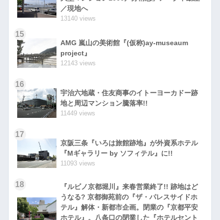
／現地へ
13140 views
15
AMG 嵐山の美術館『(仮称)ay-museaum
project』
12143 views
16
宇治六地蔵・住友商事のイトーヨーカドー跡
地と周辺マンション騰落率!!
11449 views
17
京阪三条『いろは旅館跡地』が外資系ホテル
『Mギャラリー by ソフィテル』に!!
11093 views
18
『ルビノ京都堀川』来春営業終了!! 跡地はど
うなる? 京都御苑前の『ザ・パレスサイドホ
テル』解体・新都市企画。閉業の『京都平安
ホテル』。八条口の閉業した『ホテルセント