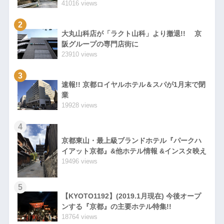
41016 views
2
大丸山科店が「ラクト山科」より撤退!! 京
阪グループの専門店街に
23910 views
3
速報!! 京都ロイヤルホテル＆スパが1月末で閉
業
19928 views
4
京都東山・最上級ブランドホテル『パークハ
イアット京都』&他ホテル情報 &インスタ映え
19496 views
5
【KYOTO1192】(2019.1月現在) 今後オープ
ンする『京都』の主要ホテル特集!!
18764 views