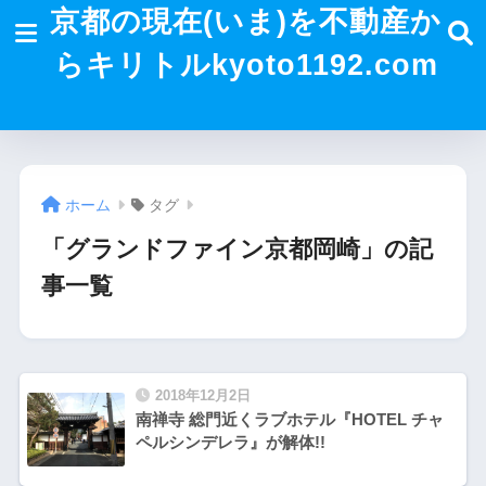
京都の現在(いま)を不動産か
らキリトルkyoto1192.com
ホーム
タグ
「グランドファイン京都岡崎」の記
事一覧
2018年12月2日
南禅寺 総門近くラブホテル『HOTEL チャ
ペルシンデレラ』が解体!!