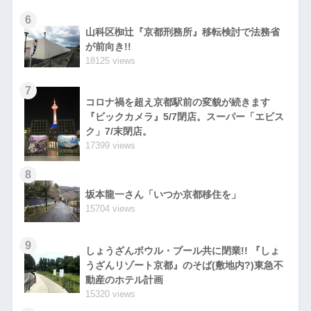
6
山科区椥辻『京都刑務所』移転検討で法務省
が前向き!!
18125 views
7
コロナ禍を超え京都駅前の変貌が続きます
『ビックカメラ』5/7閉店。スーパー「エビス
ク」7/末閉店。
17399 views
8
坂本龍一さん「いつか京都移住を」
15704 views
9
しょうざんボウル・プール共に閉業!! 『しょ
うざんリゾート京都』のそば(敷地内?)東急不
動産のホテル計画
15320 views