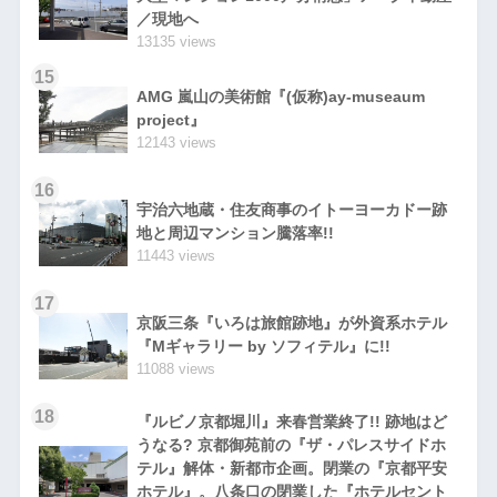
／現地へ
13135 views
15
AMG 嵐山の美術館『(仮称)ay-museaum
project』
12143 views
16
宇治六地蔵・住友商事のイトーヨーカドー跡
地と周辺マンション騰落率!!
11443 views
17
京阪三条『いろは旅館跡地』が外資系ホテル
『Mギャラリー by ソフィテル』に!!
11088 views
18
『ルビノ京都堀川』来春営業終了!! 跡地はど
うなる? 京都御苑前の『ザ・パレスサイドホ
テル』解体・新都市企画。閉業の『京都平安
ホテル』。八条口の閉業した『ホテルセント