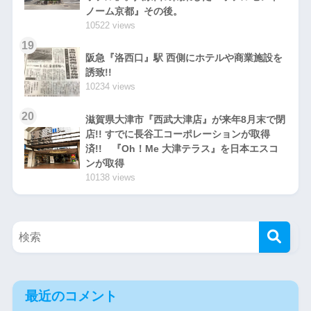
ノーム京都』その後。
10522 views
19
阪急『洛西口』駅 西側にホテルや商業施設を
誘致!!
10234 views
20
滋賀県大津市『西武大津店』が来年8月末で閉
店!! すでに長谷工コーポレーションが取得
済!! 『Oh！Me 大津テラス』を日本エスコ
ンが取得
10138 views
最近のコメント