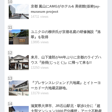
10
京都 嵐山にAMGがホテル& 美術館(仮称)ay-
museum project
14711 views
11
ユニクロの柳井氏が京都名庭の研修施設『洛
翠』を取得
13895 views
12
来月、山下達郎が44年ぶりに京都のライブハ
ウス『拾得(じっとく)』に帰って来る!!
13250 views
13
『プレサンスレジェンド六地蔵』とイトーヨ
ーカドー六地蔵店跡地。
13179 views
14
滋賀県大津市、JR石山駅北・駅歩1分に「超
大型マンション1000戸分構想」アーク不動産