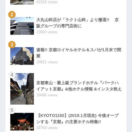
41016 views
2
大丸山科店が「ラクト山科」より撤退!! 京
阪グループの専門店街に
23903 views
3
速報!! 京都ロイヤルホテル＆スパが1月末で閉
業
19921 views
4
京都東山・最上級ブランドホテル『パークハ
イアット京都』&他ホテル情報 &インスタ映え
19496 views
5
【KYOTO1192】(2019.1月現在) 今後オープ
ンする『京都』の主要ホテル特集!!
18764 views