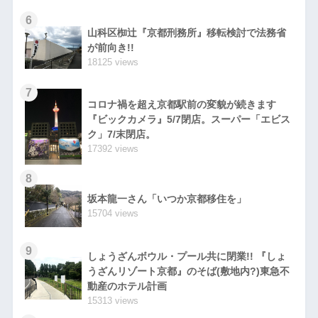
6
山科区椥辻『京都刑務所』移転検討で法務省
が前向き!!
18125 views
7
コロナ禍を超え京都駅前の変貌が続きます
『ビックカメラ』5/7閉店。スーパー「エビス
ク」7/末閉店。
17392 views
8
坂本龍一さん「いつか京都移住を」
15704 views
9
しょうざんボウル・プール共に閉業!! 『しょ
うざんリゾート京都』のそば(敷地内?)東急不
動産のホテル計画
15313 views