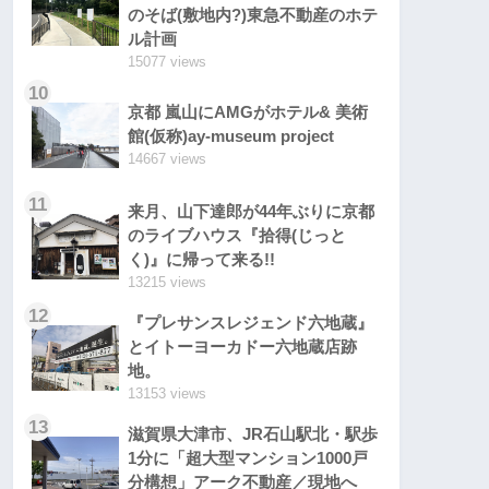
のそば(敷地内?)東急不動産のホテ
ル計画
15077 views
10
京都 嵐山にAMGがホテル& 美術
館(仮称)ay-museum project
14667 views
11
来月、山下達郎が44年ぶりに京都
のライブハウス『拾得(じっと
く)』に帰って来る!!
13215 views
12
『プレサンスレジェンド六地蔵』
とイトーヨーカドー六地蔵店跡
地。
13153 views
13
滋賀県大津市、JR石山駅北・駅歩
1分に「超大型マンション1000戸
分構想」アーク不動産／現地へ