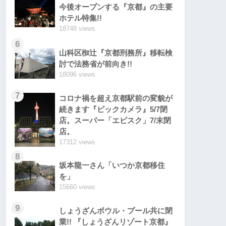
今後オープンする『京都』の主要
ホテル特集!!
18748 views
6
山科区椥辻『京都刑務所』移転検
討で法務省が前向き!!
18096 views
7
コロナ禍を超え京都駅前の変貌が
続きます『ビックカメラ』5/7閉
店。スーパー「エビスク」7/末閉
店。
17312 views
8
坂本龍一さん「いつか京都移住
を」
15660 views
9
しょうざんボウル・プール共に閉
業!! 『しょうざんリゾート京都』