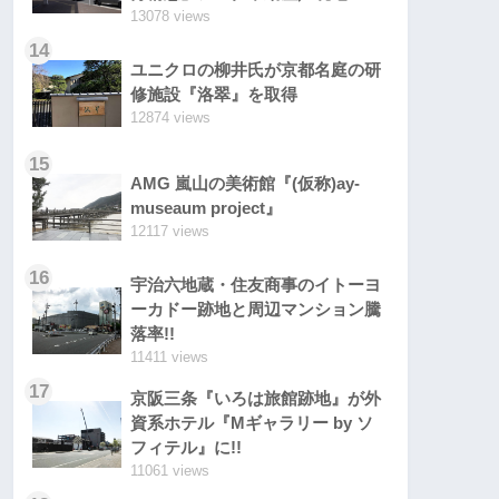
13078 views
14
ユニクロの柳井氏が京都名庭の研
修施設『洛翠』を取得
12874 views
15
AMG 嵐山の美術館『(仮称)ay-
museaum project』
12117 views
16
宇治六地蔵・住友商事のイトーヨ
ーカドー跡地と周辺マンション騰
落率!!
11411 views
17
京阪三条『いろは旅館跡地』が外
資系ホテル『Mギャラリー by ソ
フィテル』に!!
11061 views