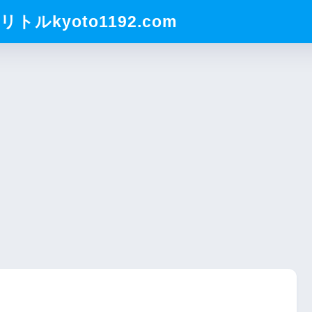
ルkyoto1192.com