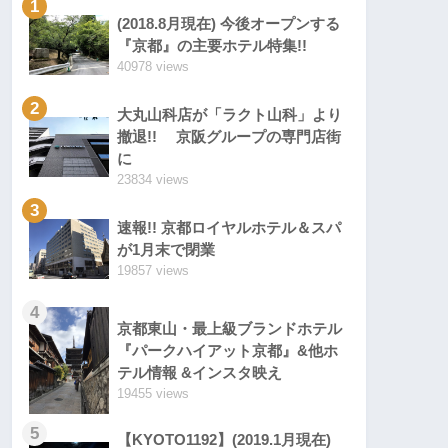
1
(2018.8月現在) 今後オープンする
『京都』の主要ホテル特集!!
40978 views
2
大丸山科店が「ラクト山科」より
撤退!! 京阪グループの専門店街
に
23834 views
3
速報!! 京都ロイヤルホテル＆スパ
が1月末で閉業
19857 views
4
京都東山・最上級ブランドホテル
『パークハイアット京都』&他ホ
テル情報 &インスタ映え
19455 views
5
【KYOTO1192】(2019.1月現在)