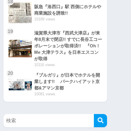
18
阪急『洛西口』駅 西側にホテルや
商業施設を誘致!!
10189 views
19
滋賀県大津市『西武大津店』が来
年8月末で閉店!! すでに長谷工コー
ポレーションが取得済!! 『Oh！
Me 大津テラス』を日本エスコン
が取得
10116 views
20
『ブルガリ』が日本でホテルを開
業します!! パークハイアット京
都&アマン京都
10081 views