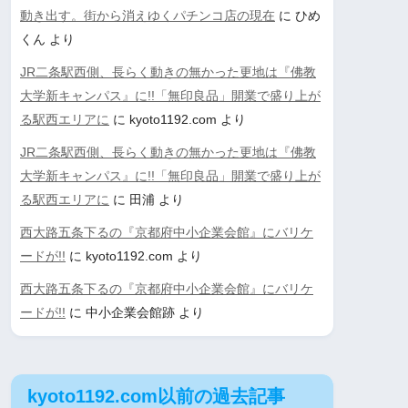
動き出す。街から消えゆくパチンコ店の現在
に
ひめ
くん
より
JR二条駅西側、長らく動きの無かった更地は『佛教
大学新キャンパス』に!!「無印良品」開業で盛り上が
る駅西エリアに
に
kyoto1192.com
より
JR二条駅西側、長らく動きの無かった更地は『佛教
大学新キャンパス』に!!「無印良品」開業で盛り上が
る駅西エリアに
に
田浦
より
西大路五条下るの『京都府中小企業会館』にバリケ
ードが!!
に
kyoto1192.com
より
西大路五条下るの『京都府中小企業会館』にバリケ
ードが!!
に
中小企業会館跡
より
kyoto1192.com以前の過去記事