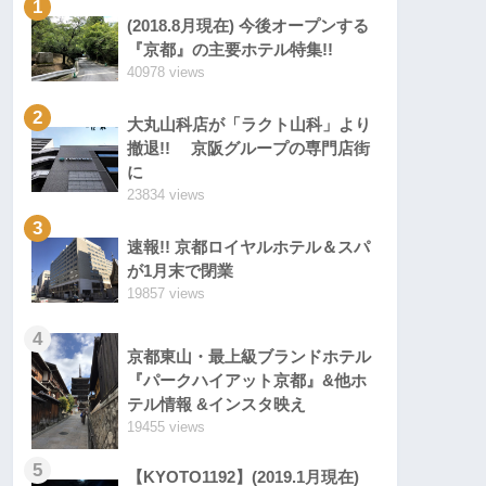
1
(2018.8月現在) 今後オープンする
『京都』の主要ホテル特集!!
40978 views
2
大丸山科店が「ラクト山科」より
撤退!! 京阪グループの専門店街
に
23834 views
3
速報!! 京都ロイヤルホテル＆スパ
が1月末で閉業
19857 views
4
京都東山・最上級ブランドホテル
『パークハイアット京都』&他ホ
テル情報 &インスタ映え
19455 views
5
【KYOTO1192】(2019.1月現在)