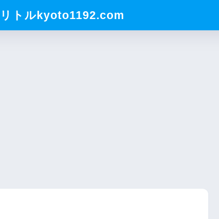
ルkyoto1192.com