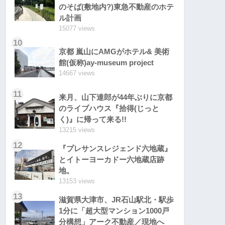
のそば(敷地内?)東急不動産のホテ
ル計画
15077 views
10
京都 嵐山にAMGがホテル& 美術
館(仮称)ay-museum project
14667 views
11
来月、山下達郎が44年ぶりに京都
のライブハウス『拾得(じっと
く)』に帰って来る!!
13215 views
12
『プレサンスレジェンド六地蔵』
とイトーヨーカドー六地蔵店跡
地。
13153 views
13
滋賀県大津市、JR石山駅北・駅歩
1分に「超大型マンション1000戸
分構想」アーク不動産／現地へ