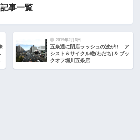
記事一覧
2019年2月6日
株
五条通に閉店ラッシュの波が!! ア
ペ
シスト＆サイクル轍(わだち) & ブッ
ド
クオフ堀川五条店