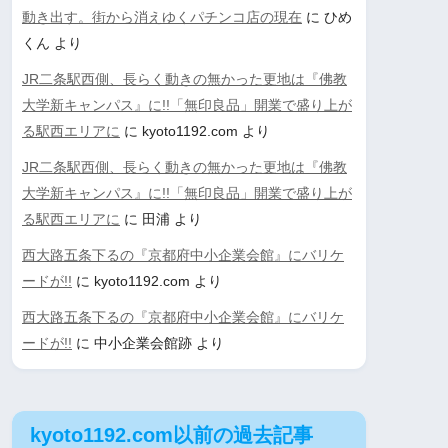
動き出す。街から消えゆくパチンコ店の現在
に
ひめ
くん
より
JR二条駅西側、長らく動きの無かった更地は『佛教
大学新キャンパス』に!!「無印良品」開業で盛り上が
る駅西エリアに
に
kyoto1192.com
より
JR二条駅西側、長らく動きの無かった更地は『佛教
大学新キャンパス』に!!「無印良品」開業で盛り上が
る駅西エリアに
に
田浦
より
西大路五条下るの『京都府中小企業会館』にバリケ
ードが!!
に
kyoto1192.com
より
西大路五条下るの『京都府中小企業会館』にバリケ
ードが!!
に
中小企業会館跡
より
kyoto1192.com以前の過去記事