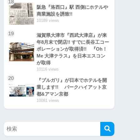
18
阪急『洛西口』駅 西側にホテルや
商業施設を誘致!!
10189 views
19
滋賀県大津市『西武大津店』が来
年8月末で閉店!! すでに長谷工コー
ポレーションが取得済!! 『Oh！
Me 大津テラス』を日本エスコン
が取得
10116 views
20
『ブルガリ』が日本でホテルを開
業します!! パークハイアット京
都&アマン京都
10081 views