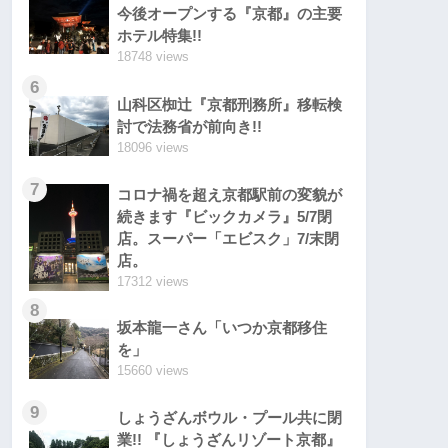
今後オープンする『京都』の主要
ホテル特集!!
18748 views
6
山科区椥辻『京都刑務所』移転検
討で法務省が前向き!!
18096 views
7
コロナ禍を超え京都駅前の変貌が
続きます『ビックカメラ』5/7閉
店。スーパー「エビスク」7/末閉
店。
17312 views
8
坂本龍一さん「いつか京都移住
を」
15660 views
9
しょうざんボウル・プール共に閉
業!! 『しょうざんリゾート京都』