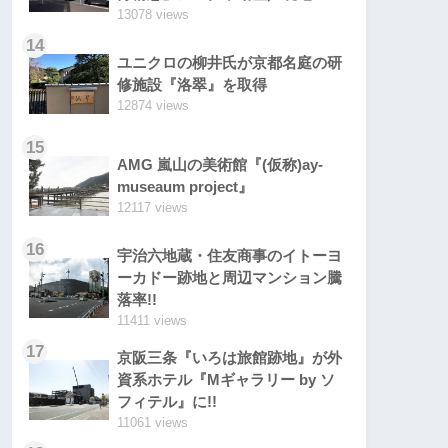
13078 views
14
ユニクロの柳井氏が京都名庭の研
修施設『洛翠』を取得
12874 views
15
AMG 嵐山の美術館『(仮称)ay-
museaum project』
12117 views
16
宇治六地蔵・住友商事のイトーヨ
ーカドー跡地と周辺マンション騰
落率!!
11411 views
17
京阪三条『いろは旅館跡地』が外
資系ホテル『Mギャラリー by ソ
フィテル』に!!
11061 views