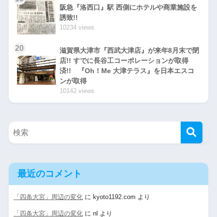
阪急『洛西口』駅 西側にホテルや商業施設を
誘致!!
10234 views
20
滋賀県大津市『西武大津店』が来年8月末で閉
店!! すでに長谷工コーポレーションが取得
済!! 『Oh！Me 大津テラス』を日本エスコ
ンが取得
10142 views
最近のコメント
「四条大宮」周辺の変化
に
kyoto1192.com
より
「四条大宮」周辺の変化
に
nl
より