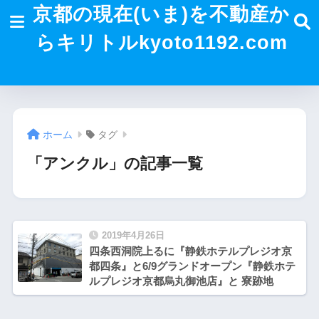
京都の現在(いま)を不動産か
らキリトルkyoto1192.com
ホーム
タグ
「アンクル」の記事一覧
2019年4月26日
四条西洞院上るに『静鉄ホテルプレジオ京
都四条』と6/9グランドオープン『静鉄ホテ
ルプレジオ京都烏丸御池店』と 寮跡地