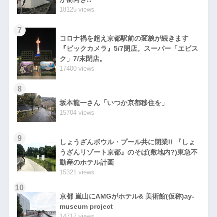
18125 views
7
コロナ禍を超え京都駅前の変貌が続きます
『ビックカメラ』5/7閉店。スーパー「エビス
ク」7/末閉店。
17400 views
8
坂本龍一さん「いつか京都移住を」
15704 views
9
しょうざんボウル・プール共に閉業!! 『しょ
うざんリゾート京都』のそば(敷地内?)東急不
動産のホテル計画
15321 views
10
京都 嵐山にAMGがホテル& 美術館(仮称)ay-
museum project
14717 views