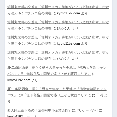
堀川丸太町の交差点「堀川オメガ」跡地がいよいよ動き出す。街か
ら消えゆくパチンコ店の現在
に
kyoto1192.com
より
堀川丸太町の交差点「堀川オメガ」跡地がいよいよ動き出す。街か
ら消えゆくパチンコ店の現在
に
ひめくん
より
堀川丸太町の交差点「堀川オメガ」跡地がいよいよ動き出す。街か
ら消えゆくパチンコ店の現在
に
kyoto1192.com
より
堀川丸太町の交差点「堀川オメガ」跡地がいよいよ動き出す。街か
ら消えゆくパチンコ店の現在
に
ひめくん
より
JR二条駅西側、長らく動きの無かった更地は『佛教大学新キャン
パス』に!!「無印良品」開業で盛り上がる駅西エリアに
に
kyoto1192.com
より
JR二条駅西側、長らく動きの無かった更地は『佛教大学新キャン
パス』に!!「無印良品」開業で盛り上がる駅西エリアに
に
田浦
よ
り
西大路五条下るの『京都府中小企業会館』にバリケードが!!
に
kyoto1192.com
より