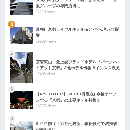
阪グループの専門店街に
23910 views
3
速報!! 京都ロイヤルホテル＆スパが1月末で閉
業
19929 views
4
京都東山・最上級ブランドホテル『パークハ
イアット京都』&他ホテル情報 &インスタ映え
19496 views
5
【KYOTO1192】(2019.1月現在) 今後オープ
ンする『京都』の主要ホテル特集!!
18765 views
6
山科区椥辻『京都刑務所』移転検討で法務省
が前向き!!