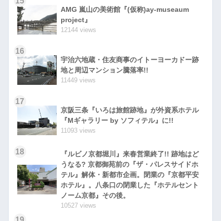
15
AMG 嵐山の美術館『(仮称)ay-museaum
project』
12144 views
16
宇治六地蔵・住友商事のイトーヨーカドー跡
地と周辺マンション騰落率!!
11449 views
17
京阪三条『いろは旅館跡地』が外資系ホテル
『Mギャラリー by ソフィテル』に!!
11093 views
18
『ルビノ京都堀川』来春営業終了!! 跡地はど
うなる? 京都御苑前の『ザ・パレスサイドホ
テル』解体・新都市企画。閉業の『京都平安
ホテル』。八条口の閉業した『ホテルセント
ノーム京都』その後。
10527 views
19