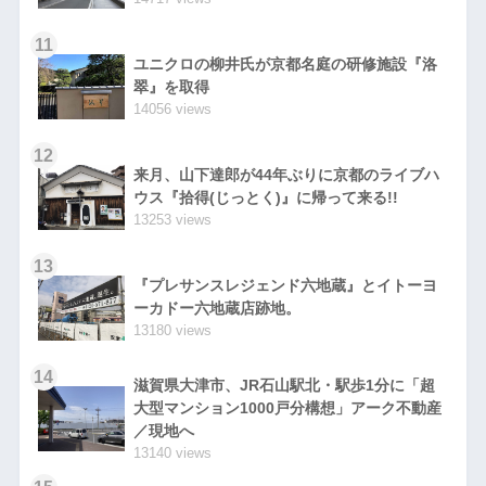
11
ユニクロの柳井氏が京都名庭の研修施設『洛
翠』を取得
14056 views
12
来月、山下達郎が44年ぶりに京都のライブハ
ウス『拾得(じっとく)』に帰って来る!!
13253 views
13
『プレサンスレジェンド六地蔵』とイトーヨ
ーカドー六地蔵店跡地。
13180 views
14
滋賀県大津市、JR石山駅北・駅歩1分に「超
大型マンション1000戸分構想」アーク不動産
／現地へ
13140 views