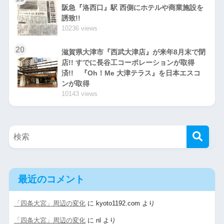
阪急『洛西口』駅 西側にホテルや商業施設を
誘致!!
10236 views
20
滋賀県大津市『西武大津店』が来年8月末で閉
店!! すでに長谷工コーポレーションが取得
済!! 『Oh！Me 大津テラス』を日本エスコ
ンが取得
10143 views
最近のコメント
「四条大宮」周辺の変化
に
kyoto1192.com
より
「四条大宮」周辺の変化
に
nl
より