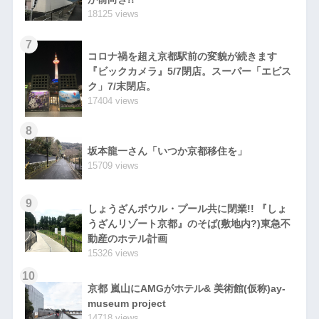
18125 views
7
コロナ禍を超え京都駅前の変貌が続きます
『ビックカメラ』5/7閉店。スーパー「エビス
ク」7/末閉店。
17404 views
8
坂本龍一さん「いつか京都移住を」
15709 views
9
しょうざんボウル・プール共に閉業!! 『しょ
うざんリゾート京都』のそば(敷地内?)東急不
動産のホテル計画
15326 views
10
京都 嵐山にAMGがホテル& 美術館(仮称)ay-
museum project
14718 views