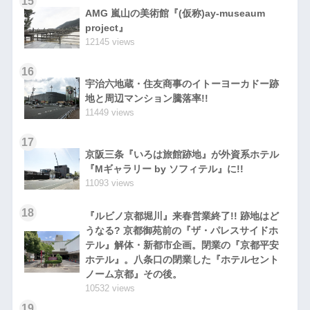
15
AMG 嵐山の美術館『(仮称)ay-museaum
project』
12145 views
16
宇治六地蔵・住友商事のイトーヨーカドー跡
地と周辺マンション騰落率!!
11449 views
17
京阪三条『いろは旅館跡地』が外資系ホテル
『Mギャラリー by ソフィテル』に!!
11093 views
18
『ルビノ京都堀川』来春営業終了!! 跡地はど
うなる? 京都御苑前の『ザ・パレスサイドホ
テル』解体・新都市企画。閉業の『京都平安
ホテル』。八条口の閉業した『ホテルセント
ノーム京都』その後。
10532 views
19