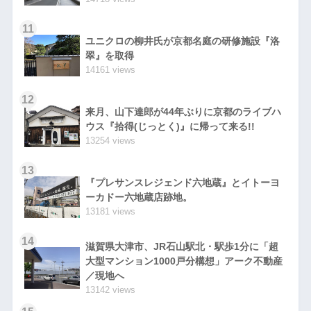
11
ユニクロの柳井氏が京都名庭の研修施設『洛
翠』を取得
14161 views
12
来月、山下達郎が44年ぶりに京都のライブハ
ウス『拾得(じっとく)』に帰って来る!!
13254 views
13
『プレサンスレジェンド六地蔵』とイトーヨ
ーカドー六地蔵店跡地。
13181 views
14
滋賀県大津市、JR石山駅北・駅歩1分に「超
大型マンション1000戸分構想」アーク不動産
／現地へ
13142 views