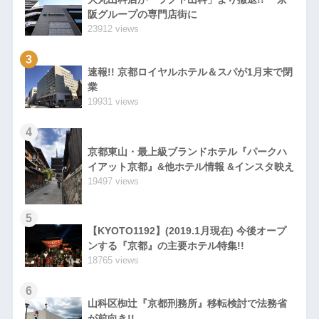
阪グループの専門店街に
23912 views
3
速報!! 京都ロイヤルホテル＆スパが1月末で閉
業
19931 views
4
京都東山・最上級ブランドホテル『パークハ
イアット京都』&他ホテル情報 &インスタ映え
19497 views
5
【KYOTO1192】(2019.1月現在) 今後オープ
ンする『京都』の主要ホテル特集!!
18765 views
6
山科区椥辻『京都刑務所』移転検討で法務省
が前向き!!