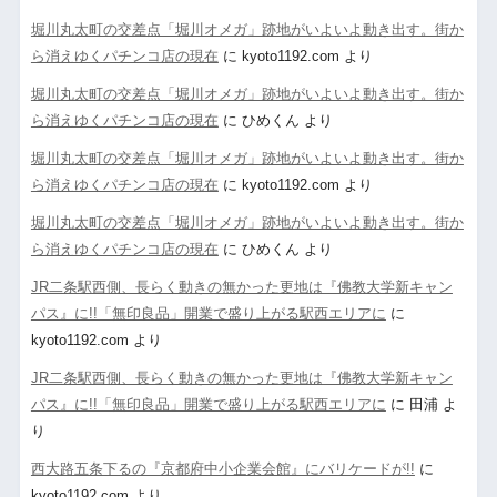
堀川丸太町の交差点「堀川オメガ」跡地がいよいよ動き出す。街か
ら消えゆくパチンコ店の現在
に
kyoto1192.com
より
堀川丸太町の交差点「堀川オメガ」跡地がいよいよ動き出す。街か
ら消えゆくパチンコ店の現在
に
ひめくん
より
堀川丸太町の交差点「堀川オメガ」跡地がいよいよ動き出す。街か
ら消えゆくパチンコ店の現在
に
kyoto1192.com
より
堀川丸太町の交差点「堀川オメガ」跡地がいよいよ動き出す。街か
ら消えゆくパチンコ店の現在
に
ひめくん
より
JR二条駅西側、長らく動きの無かった更地は『佛教大学新キャン
パス』に!!「無印良品」開業で盛り上がる駅西エリアに
に
kyoto1192.com
より
JR二条駅西側、長らく動きの無かった更地は『佛教大学新キャン
パス』に!!「無印良品」開業で盛り上がる駅西エリアに
に
田浦
よ
り
西大路五条下るの『京都府中小企業会館』にバリケードが!!
に
kyoto1192.com
より