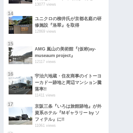
13077 views
14
ユニクロの柳井氏が京都名庭の研
修施設『洛翠』を取得
12869 views
15
AMG 嵐山の美術館『(仮称)ay-
museaum project』
12117 views
16
宇治六地蔵・住友商事のイトーヨ
ーカドー跡地と周辺マンション騰
落率!!
11411 views
17
京阪三条『いろは旅館跡地』が外
資系ホテル『Mギャラリー by ソ
フィテル』に!!
11061 views