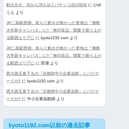
動き出す。街から消えゆくパチンコ店の現在
に
ひめ
くん
より
JR二条駅西側、長らく動きの無かった更地は『佛教
大学新キャンパス』に!!「無印良品」開業で盛り上が
る駅西エリアに
に
kyoto1192.com
より
JR二条駅西側、長らく動きの無かった更地は『佛教
大学新キャンパス』に!!「無印良品」開業で盛り上が
る駅西エリアに
に
田浦
より
西大路五条下るの『京都府中小企業会館』にバリケ
ードが!!
に
kyoto1192.com
より
西大路五条下るの『京都府中小企業会館』にバリケ
ードが!!
に
中小企業会館跡
より
kyoto1192.com以前の過去記事