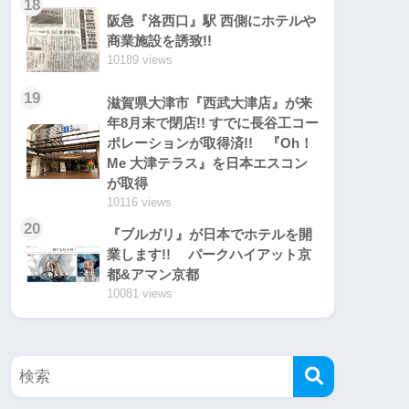
18
阪急『洛西口』駅 西側にホテルや
商業施設を誘致!!
10189 views
19
滋賀県大津市『西武大津店』が来
年8月末で閉店!! すでに長谷工コー
ポレーションが取得済!! 『Oh！
Me 大津テラス』を日本エスコン
が取得
10116 views
20
『ブルガリ』が日本でホテルを開
業します!! パークハイアット京
都&アマン京都
10081 views