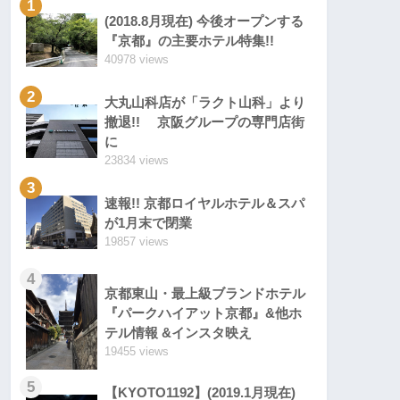
1
(2018.8月現在) 今後オープンする
『京都』の主要ホテル特集!!
40978 views
2
大丸山科店が「ラクト山科」より
撤退!! 京阪グループの専門店街
に
23834 views
3
速報!! 京都ロイヤルホテル＆スパ
が1月末で閉業
19857 views
4
京都東山・最上級ブランドホテル
『パークハイアット京都』&他ホ
テル情報 &インスタ映え
19455 views
5
【KYOTO1192】(2019.1月現在)