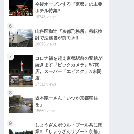
今後オープンする『京都』の主要
ホテル特集!!
18748 views
6
山科区椥辻『京都刑務所』移転検
討で法務省が前向き!!
18096 views
7
コロナ禍を超え京都駅前の変貌が
続きます『ビックカメラ』5/7閉
店。スーパー「エビスク」7/末閉
店。
17311 views
8
坂本龍一さん「いつか京都移住
を」
15660 views
9
しょうざんボウル・プール共に閉
業!! 『しょうざんリゾート京都』