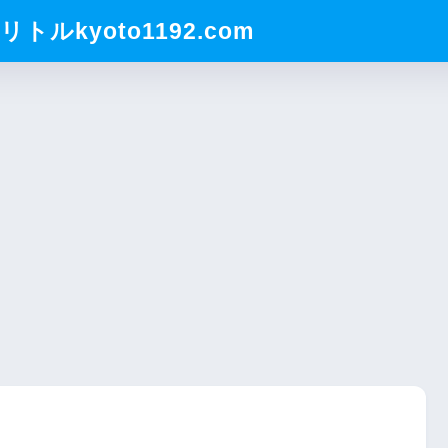
ルkyoto1192.com