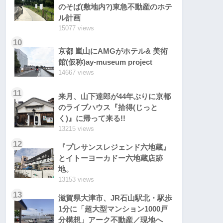
のそば(敷地内?)東急不動産のホテ
ル計画
15077 views
10
京都 嵐山にAMGがホテル& 美術
館(仮称)ay-museum project
14667 views
11
来月、山下達郎が44年ぶりに京都
のライブハウス『拾得(じっと
く)』に帰って来る!!
13215 views
12
『プレサンスレジェンド六地蔵』
とイトーヨーカドー六地蔵店跡
地。
13153 views
13
滋賀県大津市、JR石山駅北・駅歩
1分に「超大型マンション1000戸
分構想」アーク不動産／現地へ