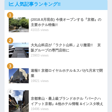
人気記事ランキング!!
1
(2018.8月現在) 今後オープンする『京都』の
主要ホテル特集!!
41015 views
2
大丸山科店が「ラクト山科」より撤退!! 京
阪グループの専門店街に
23903 views
3
速報!! 京都ロイヤルホテル＆スパが1月末で閉
業
19921 views
4
京都東山・最上級ブランドホテル『パークハ
イアット京都』&他ホテル情報 &インスタ映え
19496 views