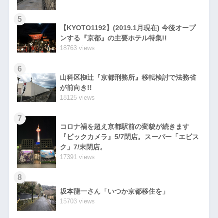
5
【KYOTO1192】(2019.1月現在) 今後オープ
ンする『京都』の主要ホテル特集!!
18763 views
6
山科区椥辻『京都刑務所』移転検討で法務省
が前向き!!
18125 views
7
コロナ禍を超え京都駅前の変貌が続きます
『ビックカメラ』5/7閉店。スーパー「エビス
ク」7/末閉店。
17391 views
8
坂本龍一さん「いつか京都移住を」
15703 views