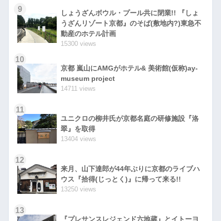
9
しょうざんボウル・プール共に閉業!! 『しょ
うざんリゾート京都』のそば(敷地内?)東急不
動産のホテル計画
15300 views
10
京都 嵐山にAMGがホテル& 美術館(仮称)ay-
museum project
14711 views
11
ユニクロの柳井氏が京都名庭の研修施設『洛
翠』を取得
13404 views
12
来月、山下達郎が44年ぶりに京都のライブハ
ウス『拾得(じっとく)』に帰って来る!!
13250 views
13
『プレサンスレジェンド六地蔵』とイトーヨ