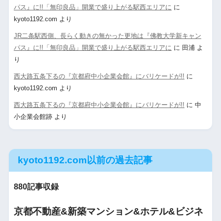
パス』に!!「無印良品」開業で盛り上がる駅西エリアに
に
kyoto1192.com
より
JR二条駅西側、長らく動きの無かった更地は『佛教大学新キャン
パス』に!!「無印良品」開業で盛り上がる駅西エリアに
に
田浦
よ
り
西大路五条下るの『京都府中小企業会館』にバリケードが!!
に
kyoto1192.com
より
西大路五条下るの『京都府中小企業会館』にバリケードが!!
に
中
小企業会館跡
より
kyoto1192.com以前の過去記事
880記事収録
京都不動産&新築マンション&ホテル&ビジネ