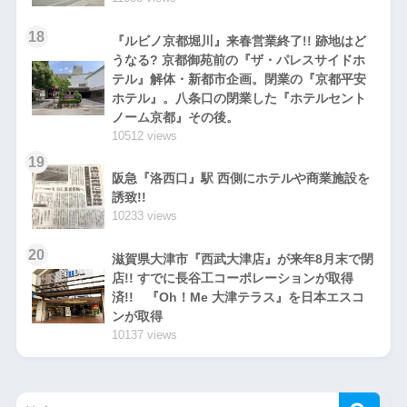
18
『ルビノ京都堀川』来春営業終了!! 跡地はど
うなる? 京都御苑前の『ザ・パレスサイドホ
テル』解体・新都市企画。閉業の『京都平安
ホテル』。八条口の閉業した『ホテルセント
ノーム京都』その後。
10512 views
19
阪急『洛西口』駅 西側にホテルや商業施設を
誘致!!
10233 views
20
滋賀県大津市『西武大津店』が来年8月末で閉
店!! すでに長谷工コーポレーションが取得
済!! 『Oh！Me 大津テラス』を日本エスコ
ンが取得
10137 views