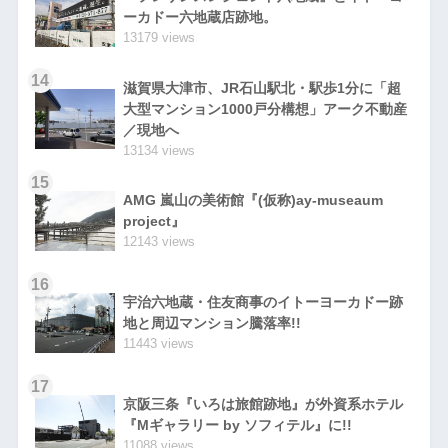
ーカドー六地蔵店跡地。
13179 views
14
滋賀県大津市、JR石山駅北・駅歩1分に「超
大型マンション1000戸分構想」アーク不動産
／現地へ
13134 views
15
AMG 嵐山の美術館『(仮称)ay-museaum
project』
12143 views
16
宇治六地蔵・住友商事のイトーヨーカドー跡
地と周辺マンション騰落率!!
11443 views
17
京阪三条『いろは旅館跡地』が外資系ホテル
『Mギャラリー by ソフィテル』に!!
11088 views